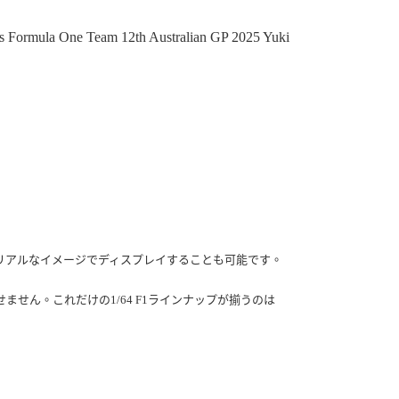
離島)(舊)
60，滿NT$3,000(含以上)免運費
Formula One Team 12th Australian GP 2025 Yuki
自取，需自備購物袋取貨唷。
リアルなイメージでディスプレイすることも可能です。
離せません。これだけの1/64 F1ラインナップが揃うのは