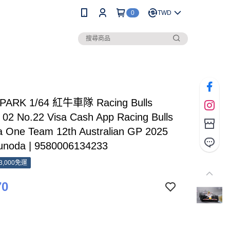
0
TWD
PARK 1/64 紅牛車隊 Racing Bulls
02 No.22 Visa Cash App Racing Bulls
a One Team 12th Australian GP 2025
sunoda | 9580006134233
3,000免運
70