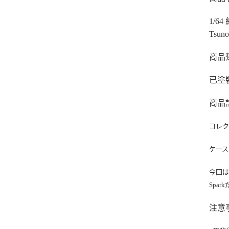
1/64 
Tsuno
商品
已塗
商品
コレク
ケー
今回は
Spar
注意