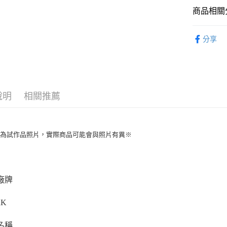
相關說明
商品相關分
【大哥付
ATM付款
1.本服務
從系列找潮
2.付款方
分享
流程，驗
⏰預購開
完成交易
運送方式
3.實際核
找玩具模型
4.訂單成
預購-全家
消。如遇
每筆NT$9
無法說明
說明
相關推薦
【繳款方
預購-付款
1.分期款
醒簡訊。
每筆NT$9
2.透過簡
帳／街口支
片為試作品照片，實際商品可能會與照片有異※
預購-7-1
【注意事
每筆NT$9
1.本服務
用戶於交
預購-付款後
款買賣價
廠牌
每筆NT$9
2.基於同
資料（包
預購-宅配(
RK
用，由本
3.完整用
每筆NT$1
名稱