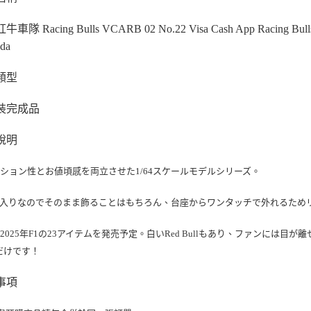
預購-宅配(
每筆NT$1
紅牛車隊 Racing Bulls VCARB 02 No.22 Visa Cash App Racing Bulls 
da
東海門市
免運費
類型
裝完成品
說明
ション性とお値頃感を両立させた1/64スケールモデルシリーズ。
ス入りなのでそのまま飾ることはもちろん、台座からワンタッチで外れるため
2025年F1の23アイテムを発売予定。白いRed Bullもあり、ファンには目が
kだけです！
事項