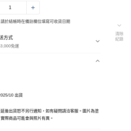
：請於結帳時在備註欄位填寫可收貨日期
清除
送方式
紀錄
3,000免運
次付款
付款
025/10 出貨
y
素延後出貨恕不另行通知，如有疑問請洽客服。圖片為塗
，實際商品可能會與照片有異。
分期