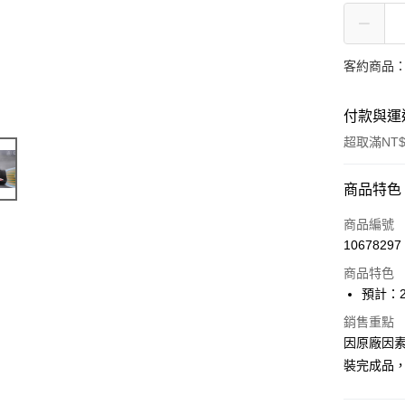
客約商品
付款與運
超取滿NT$
付款方式
商品特色
信用卡一
商品編號
10678297
超商取貨
商品特色
Apple Pay
預計：2
Google Pa
銷售重點
因原廠因
全盈+PAY
裝完成品
大哥付你