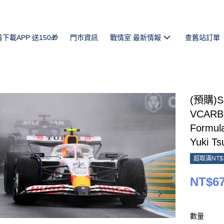
首下載APP 送150🎁
門市資訊
戰情室 最新情報
查舊站訂單
(預購)S
VCARB 
Formul
Yuki T
超取滿NT$
NT$6
數量