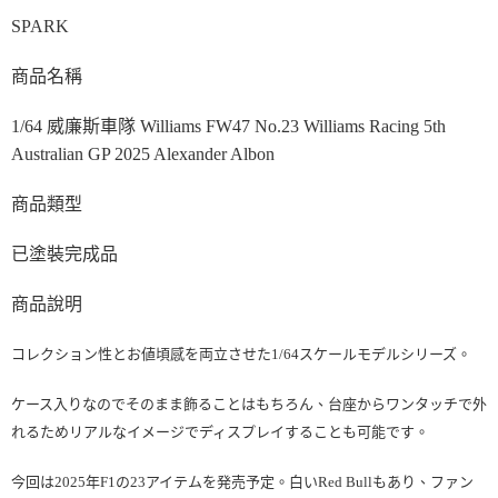
每筆NT$90，滿NT$3,000(含以上)免運費
【注意事項】
SPARK
預購-付款後7-11取貨(舊)
1.本服務係由「台灣大哥大股份有限公司」（以下簡稱本公司）所提供，讓
用戶於交易時，得透過本服務購買商品或服務，並由商店將買賣／分期付款
每筆NT$90，滿NT$3,000(含以上)免運費
商品名稱
買賣價金債權讓與本公司後，依約使用本公司帳單繳交帳款。
2.基於同意付款使用「大哥付你分期」之契約關係目的，商店將以您的個人
預購-宅配(舊)
資料（包含姓名、電話或地址）提供予台灣大哥大進項蒐集、處理及利用，
1/64 威廉斯車隊 Williams FW47 No.23 Williams Racing 5th
由本公司與您本人進行分期帳單所需資料之確認、核對及更正。
每筆NT$120，滿NT$3,000(含以上)免運費
Australian GP 2025 Alexander Albon
3.完整用戶服務條款，請詳閱以下連結：
https://oppay.tw/userRule
預購-宅配(離島)(舊)
商品類型
每筆NT$160，滿NT$3,000(含以上)免運費
已塗裝完成品
東海門市自取，需自備購物袋取貨唷。
免運費
商品說明
コレクション性とお値頃感を両立させた1/64スケールモデルシリーズ。
ケース入りなのでそのまま飾ることはもちろん、台座からワンタッチで外
れるためリアルなイメージでディスプレイすることも可能です。
今回は2025年F1の23アイテムを発売予定。白いRed Bullもあり、ファン