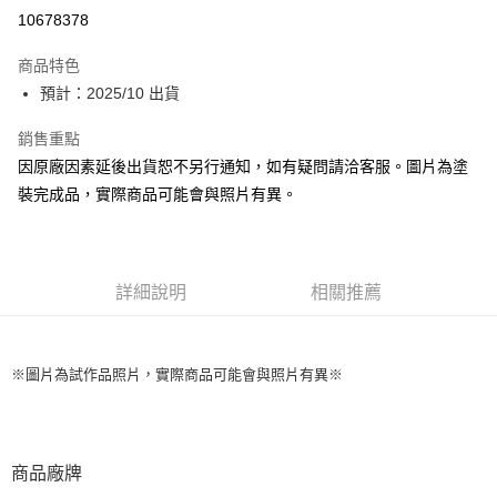
超商取貨付款
10678378
Apple Pay
商品特色
Google Pay
預計：2025/10 出貨
全盈+PAY
銷售重點
因原廠因素延後出貨恕不另行通知，如有疑問請洽客服。圖片為塗
大哥付你分期
裝完成品，實際商品可能會與照片有異。
相關說明
【大哥付你分期使用說明】
ATM付款
1.本服務由台灣大哥大提供，台灣大哥大用戶可立即使用無須另外申請。
2.付款方式選擇「大哥付你分期」，訂單成立後會自動跳轉到大哥付的交易
流程，驗證手機門號後，選擇欲分期的期數、繳款截止日，確認付款後即完
詳細說明
相關推薦
運送方式
成交易。
3.實際核准額度、可分期數及費用金額請依後續交易確認頁面所載為準。
預購-全家取貨付款(舊)
4.訂單成立30分鐘內，如未前往確認交易或遇審核未通過，訂單將自動取
每筆NT$90，滿NT$3,000(含以上)免運費
消。如遇「轉專審核」未通過狀況，表示未達大哥付你分期系統評分，恕無
※圖片為試作品照片，實際商品可能會與照片有異※
法說明評估內容。
預購-付款後全家取貨(舊)
【繳款方式說明】
1.分期款項不併入電信帳單，「大哥付你分期」於每月結算日後寄送繳費提
每筆NT$90，滿NT$3,000(含以上)免運費
醒簡訊。
2.透過簡訊連結打開帳單後，可選擇「超商條碼／台灣大直營門市／銀行轉
預購-7-11取貨付款(舊)
商品廠牌
帳／街口支付／iPASS MONEY」等通路繳費。