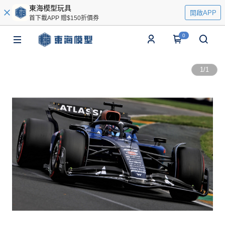
東海模型玩具
開啟APP
首下載APP 贈$150折價券
0
1
/
1