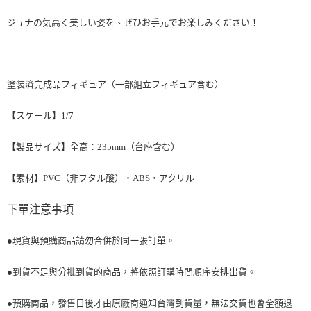
ジュナの気高く美しい姿を、ぜひお手元でお楽しみください！
塗装済完成品フィギュア（一部組立フィギュア含む）
【スケール】1/7
【製品サイズ】
全高：235mm（台座含む）
【素材】PVC（非フタル酸）・ABS・アクリル
下單注意事項
●現貨與預購商品請勿合併於同一張訂單。
●到貨不足與分批到貨的商品，將依照訂購時間順序安排出貨。
●預購商品，發售日後才由原廠商通知台灣到貨量，無法交貨也會全額退