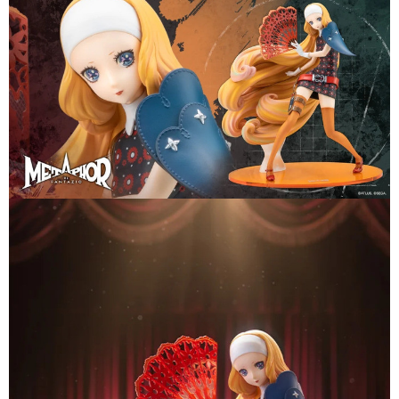
1.本服務係由「台灣大哥大股份有限公司」（以下簡稱本公司）所提供，讓
用戶於交易時，得透過本服務購買商品或服務，並由商店將買賣／分期付款
買賣價金債權讓與本公司後，依約使用本公司帳單繳交帳款。
2.基於同意付款使用「大哥付你分期」之契約關係目的，商店將以您的個人
資料（包含姓名、電話或地址）提供予台灣大哥大進項蒐集、處理及利用，
由本公司與您本人進行分期帳單所需資料之確認、核對及更正。
3.完整用戶服務條款，請詳閱以下連結：
https://oppay.tw/userRule