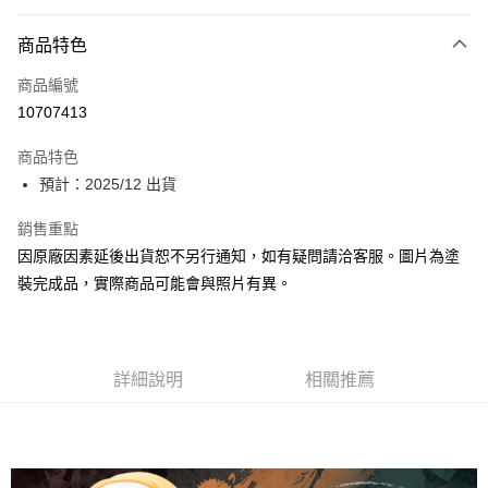
Apple Pay
商品特色
Google Pay
商品編號
全盈+PAY
10707413
大哥付你分期
相關說明
商品特色
【大哥付你分期使用說明】
預計：2025/12 出貨
ATM付款
1.本服務由台灣大哥大提供，台灣大哥大用戶可立即使用無須另外申請。
2.付款方式選擇「大哥付你分期」，訂單成立後會自動跳轉到大哥付的交易
銷售重點
流程，驗證手機門號後，選擇欲分期的期數、繳款截止日，確認付款後即完
運送方式
因原廠因素延後出貨恕不另行通知，如有疑問請洽客服。圖片為塗
成交易。
3.實際核准額度、可分期數及費用金額請依後續交易確認頁面所載為準。
預購-宅配(舊)
裝完成品，實際商品可能會與照片有異。
4.訂單成立30分鐘內，如未前往確認交易或遇審核未通過，訂單將自動取
每筆NT$120，滿NT$3,000(含以上)免運費
消。如遇「轉專審核」未通過狀況，表示未達大哥付你分期系統評分，恕無
法說明評估內容。
預購-宅配(離島)(舊)
【繳款方式說明】
1.分期款項不併入電信帳單，「大哥付你分期」於每月結算日後寄送繳費提
詳細說明
相關推薦
每筆NT$160，滿NT$3,000(含以上)免運費
醒簡訊。
2.透過簡訊連結打開帳單後，可選擇「超商條碼／台灣大直營門市／銀行轉
東海門市自取，需自備購物袋取貨唷。
帳／街口支付／iPASS MONEY」等通路繳費。
免運費
【注意事項】