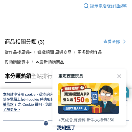
顯示電腦版詳細說明
商品相關分類 (3)
查看全部
從作品找周邊▸
遊戲相關 周邊商品
更多遊戲作品
⏰預購開賣中
🔥最新預購商品
東海模型玩具
本分類熱銷
全站排行
本網站中使用 cookie，欲查詢有關本網站使用 cookie 方式之詳情，及若您不希
熱門標籤
望在電腦上使用 cookie 時應如何變更電腦的 cookie 設定，請參閱本網站「
隱私
權條款
」之 Cookie 聲明。您繼續使用本網站即表示您同意本公司得按本網站使
用條款之 Cookie 聲明使用 cookie。
了解更多 >
+完成會員資料 新手大禮包350
我知道了