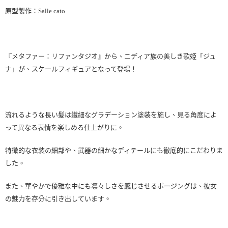
原型製作：Salle cato
『メタファー：リファンタジオ』から、ニディア族の美しき歌姫「ジュ
ナ」が、スケールフィギュアとなって登場！
流れるような長い髪は繊細なグラデーション塗装を施し、見る角度によ
って異なる表情を楽しめる仕上がりに。
特徴的な衣装の細部や、武器の細かなディテールにも徹底的にこだわりま
した。
また、華やかで優雅な中にも凛々しさを感じさせるポージングは、彼女
の魅力を存分に引き出しています。