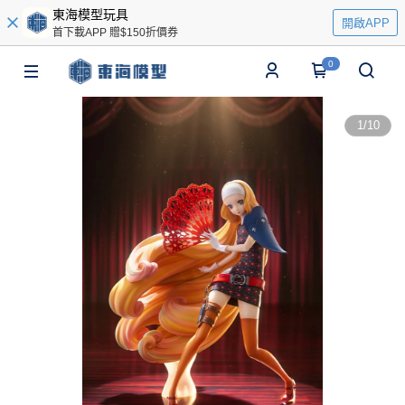
東海模型玩具
開啟APP
首下載APP 贈$150折價券
0
1
/
10