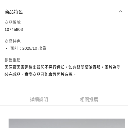
超商取貨付款
商品特色
Apple Pay
商品編號
Google Pay
10745803
全盈+PAY
商品特色
大哥付你分期
預計：2025/10 出貨
相關說明
【大哥付你分期使用說明】
銷售重點
ATM付款
1.本服務由台灣大哥大提供，台灣大哥大用戶可立即使用無須另外申請。
因原廠因素延後出貨恕不另行通知，如有疑問請洽客服。圖片為塗
2.付款方式選擇「大哥付你分期」，訂單成立後會自動跳轉到大哥付的交易
流程，驗證手機門號後，選擇欲分期的期數、繳款截止日，確認付款後即完
裝完成品，實際商品可能會與照片有異。
運送方式
成交易。
3.實際核准額度、可分期數及費用金額請依後續交易確認頁面所載為準。
預購-全家取貨付款(舊)
4.訂單成立30分鐘內，如未前往確認交易或遇審核未通過，訂單將自動取
每筆NT$90，滿NT$3,000(含以上)免運費
消。如遇「轉專審核」未通過狀況，表示未達大哥付你分期系統評分，恕無
法說明評估內容。
詳細說明
相關推薦
預購-付款後全家取貨(舊)
【繳款方式說明】
1.分期款項不併入電信帳單，「大哥付你分期」於每月結算日後寄送繳費提
每筆NT$90，滿NT$3,000(含以上)免運費
醒簡訊。
2.透過簡訊連結打開帳單後，可選擇「超商條碼／台灣大直營門市／銀行轉
預購-7-11取貨付款(舊)
帳／街口支付／iPASS MONEY」等通路繳費。