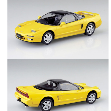
每筆NT$90，滿NT$3,000(含以上)免運費
【注意事項】
預購-付款後7-11取貨(舊)
1.本服務係由「台灣大哥大股份有限公司」（以下簡稱本公司）所提供，讓
用戶於交易時，得透過本服務購買商品或服務，並由商店將買賣／分期付款
每筆NT$90，滿NT$3,000(含以上)免運費
買賣價金債權讓與本公司後，依約使用本公司帳單繳交帳款。
2.基於同意付款使用「大哥付你分期」之契約關係目的，商店將以您的個人
預購-宅配(舊)
資料（包含姓名、電話或地址）提供予台灣大哥大進項蒐集、處理及利用，
由本公司與您本人進行分期帳單所需資料之確認、核對及更正。
每筆NT$120，滿NT$3,000(含以上)免運費
3.完整用戶服務條款，請詳閱以下連結：
https://oppay.tw/userRule
預購-宅配(離島)(舊)
每筆NT$160，滿NT$3,000(含以上)免運費
東海門市自取，需自備購物袋取貨唷。
免運費