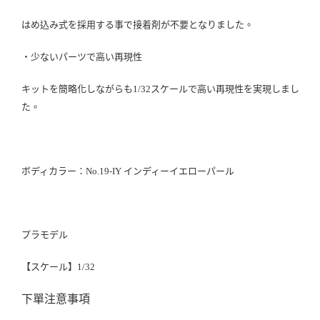
はめ込み式を採用する事で接着剤が不要となりました。
・少ないパーツで高い再現性
キットを簡略化しながらも1/32スケールで高い再現性を実現しまし
た。
ボディカラー：No.19-IY インディーイエローパール
プラモデル
【スケール】1/32
下單注意事項