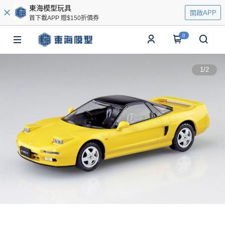
東海模型玩具
開啟APP
首下載APP 贈$150折價券
0
1
/
2