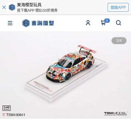
東海模型玩具
開啟APP
首下載APP 贈$150折價券
0
1
/
4