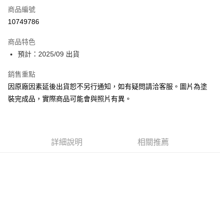
商品編號
Apple Pay
10749786
Google Pay
商品特色
全盈+PAY
預計：2025/09 出貨
大哥付你分期
銷售重點
相關說明
因原廠因素延後出貨恕不另行通知，如有疑問請洽客服。圖片為塗
【大哥付你分期使用說明】
裝完成品，實際商品可能會與照片有異。
ATM付款
1.本服務由台灣大哥大提供，台灣大哥大用戶可立即使用無須另外申請。
2.付款方式選擇「大哥付你分期」，訂單成立後會自動跳轉到大哥付的交易
流程，驗證手機門號後，選擇欲分期的期數、繳款截止日，確認付款後即完
運送方式
成交易。
3.實際核准額度、可分期數及費用金額請依後續交易確認頁面所載為準。
預購-付款後全家取貨(舊)
詳細說明
相關推薦
4.訂單成立30分鐘內，如未前往確認交易或遇審核未通過，訂單將自動取
每筆NT$90，滿NT$3,000(含以上)免運費
消。如遇「轉專審核」未通過狀況，表示未達大哥付你分期系統評分，恕無
法說明評估內容。
預購-付款後7-11取貨(舊)
【繳款方式說明】
1.分期款項不併入電信帳單，「大哥付你分期」於每月結算日後寄送繳費提
每筆NT$90，滿NT$3,000(含以上)免運費
醒簡訊。
2.透過簡訊連結打開帳單後，可選擇「超商條碼／台灣大直營門市／銀行轉
預購-宅配(舊)
帳／街口支付／iPASS MONEY」等通路繳費。
每筆NT$120，滿NT$3,000(含以上)免運費