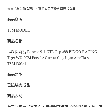
【注意事項】
預購-宅配(離島)(舊)
1.本服務係由「台灣大哥大股份有限公司」（以下簡稱本公司）所提供，讓
※圖片為試作品照片，實際商品可能會與照片有異※
用戶於交易時，得透過本服務購買商品或服務，並由商店將買賣／分期付款
每筆NT$160，滿NT$3,000(含以上)免運費
買賣價金債權讓與本公司後，依約使用本公司帳單繳交帳款。
商品廠牌
2.基於同意付款使用「大哥付你分期」之契約關係目的，商店將以您的個人
東海門市自取，需自備購物袋取貨唷。
資料（包含姓名、電話或地址）提供予台灣大哥大進項蒐集、處理及利用，
由本公司與您本人進行分期帳單所需資料之確認、核對及更正。
免運費
TSM MODEL
3.完整用戶服務條款，請詳閱以下連結：
https://oppay.tw/userRule
商品名稱
1/43 保時捷 Porsche 911 GT3 Cup #88 BINGO RACING
Tiger WU 2024 Porsche Carrera Cup Japan Am Class
TSM430841
商品類型
已塗裝完成品
商品說明
為了讓您買得更安心，建議開箱時可以全程錄影，萬一有