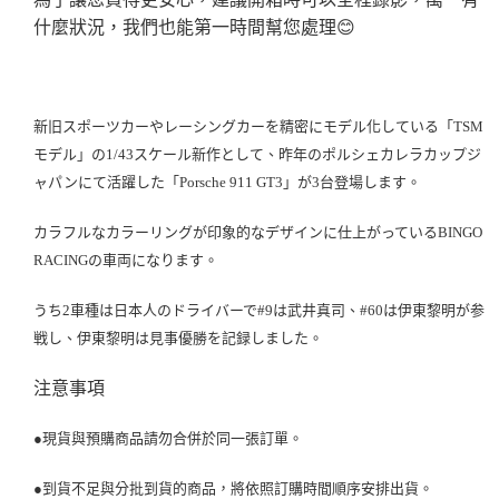
什麼狀況，我們也能第一時間幫您處理
😊
新旧スポーツカーやレーシングカーを精密にモデル化している「TSM
モデル」の1/43スケール新作として、昨年のポルシェカレラカップジ
ャパンにて活躍した「Porsche 911 GT3」が3台登場します。
カラフルなカラーリングが印象的なデザインに仕上がっているBINGO
RACINGの車両になります。
うち2車種は日本人のドライバーで#9は武井真司、#60は伊東黎明が参
戦し、伊東黎明は見事優勝を記録しました。
注意事項
●現貨與預購商品請勿合併於同一張訂單。
●到貨不足與分批到貨的商品，將依照訂購時間順序安排出貨。