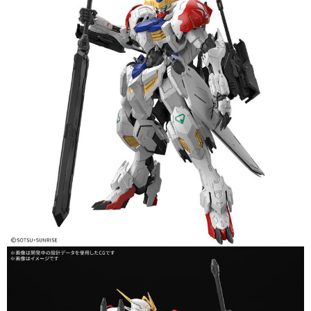
現貨-7-11取貨付款
帳／街口支付／iPASS MONEY」等通路繳費。
每筆NT$90，滿NT$3,000(含以上)免運費
【注意事項】
現貨-付款後7-11取貨
1.本服務係由「台灣大哥大股份有限公司」（以下簡稱本公司）所提供，讓
用戶於交易時，得透過本服務購買商品或服務，並由商店將買賣／分期付款
每筆NT$90，滿NT$3,000(含以上)免運費
買賣價金債權讓與本公司後，依約使用本公司帳單繳交帳款。
2.基於同意付款使用「大哥付你分期」之契約關係目的，商店將以您的個人
現貨-宅配
資料（包含姓名、電話或地址）提供予台灣大哥大進項蒐集、處理及利用，
由本公司與您本人進行分期帳單所需資料之確認、核對及更正。
每筆NT$120，滿NT$3,000(含以上)免運費
3.完整用戶服務條款，請詳閱以下連結：
https://oppay.tw/userRule
現貨-宅配(離島)
每筆NT$160，滿NT$3,000(含以上)免運費
東海門市自取，需自備購物袋取貨唷。
免運費