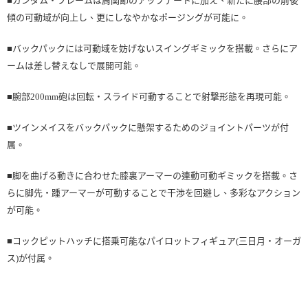
■ガンダム・フレームは肩関節のアップデートに加え、新たに腰部の前後
傾の可動域が向上し、更にしなやかなポージングが可能に。
■バックパックには可動域を妨げないスイングギミックを搭載。さらにア
ームは差し替えなしで展開可能。
■腕部200mm砲は回転・スライド可動することで射撃形態を再現可能。
■ツインメイスをバックパックに懸架するためのジョイントパーツが付
属。
■脚を曲げる動きに合わせた膝裏アーマーの連動可動ギミックを搭載。さ
らに脚先・踵アーマーが可動することで干渉を回避し、多彩なアクション
が可能。
■コックピットハッチに搭乗可能なパイロットフィギュア(三日月・オーガ
ス)が付属。