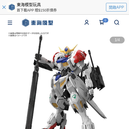
東海模型玩具
開啟APP
首下載APP 贈$150折價券
0
1
/
4