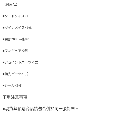
【付属品】
■ソードメイス×1
■ツインメイス×1式
■腕部200mm砲×2
■フィギュア×2種
■ジョイントパーツ×1式
■指先パーツ×1式
■シール×2種
下單注意事項
●現貨與預購商品請勿合併於同一張訂單。