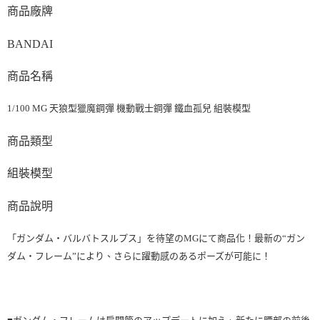
商品廠牌
BANDAI
商品名稱
1/100 MG 天狼型獵魔鋼彈 機動戰士鋼彈 鐵血孤兒 組裝模型
商品類型
組裝模型
商品說明
「ガンダム・バルバトスルプス」を待望のMGにて商品化！最新の“ガン
ダム・フレーム”により、さらに躍動感のあるポーズが可能に！