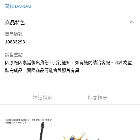
萬代 BANDAI
超商取貨付款
商品特色
Apple Pay
商品編號
Google Pay
10833293
全盈+PAY
銷售重點
大哥付你分期
因原廠因素延後出貨恕不另行通知，如有疑問請洽客服。圖片為塗
相關說明
裝完成品，實際商品可能會與照片有異。
【大哥付你分期使用說明】
ATM付款
1.本服務由台灣大哥大提供，台灣大哥大用戶可立即使用無須另外申請。
2.付款方式選擇「大哥付你分期」，訂單成立後會自動跳轉到大哥付的交易
流程，驗證手機門號後，選擇欲分期的期數、繳款截止日，確認付款後即完
運送方式
成交易。
詳細說明
相關推薦
3.實際核准額度、可分期數及費用金額請依後續交易確認頁面所載為準。
現貨-全家取貨付款
4.訂單成立30分鐘內，如未前往確認交易或遇審核未通過，訂單將自動取
每筆NT$90，滿NT$3,000(含以上)免運費
消。如遇「轉專審核」未通過狀況，表示未達大哥付你分期系統評分，恕無
法說明評估內容。
現貨-付款後全家取貨
【繳款方式說明】
1.分期款項不併入電信帳單，「大哥付你分期」於每月結算日後寄送繳費提
每筆NT$90，滿NT$3,000(含以上)免運費
醒簡訊。
2.透過簡訊連結打開帳單後，可選擇「超商條碼／台灣大直營門市／銀行轉