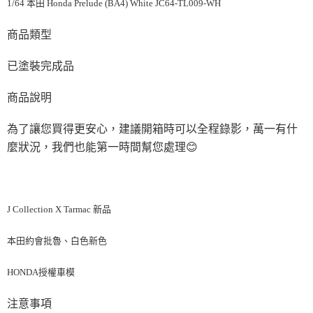
1/64 本田 Honda Prelude (BA4) White JC64-TL009-WH
商品類型
已塗裝完成品
商品說明
為了讓您買得更安心，建議開箱時可以全程錄影，萬一有什
麼狀況，我們也能第一時間幫您處理
😊
J Collection X Tarmac 新品
本田約會批魯、白色新色
HONDA授權車模
注意事項