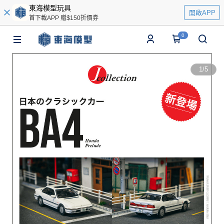
東海模型玩具
開啟APP
首下載APP 贈$150折價券
0
1
/
5