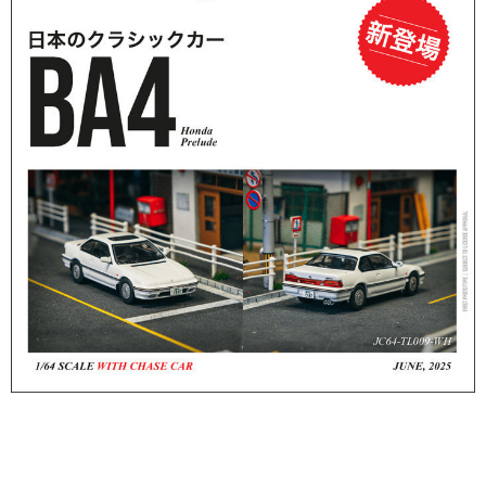
醒簡訊。
2.透過簡訊連結打開帳單後，可選擇「超商條碼／台灣大直營門市／銀行轉
預購-7-11取貨付款(舊)
帳／街口支付／iPASS MONEY」等通路繳費。
每筆NT$90，滿NT$3,000(含以上)免運費
【注意事項】
預購-付款後7-11取貨(舊)
1.本服務係由「台灣大哥大股份有限公司」（以下簡稱本公司）所提供，讓
用戶於交易時，得透過本服務購買商品或服務，並由商店將買賣／分期付款
每筆NT$90，滿NT$3,000(含以上)免運費
買賣價金債權讓與本公司後，依約使用本公司帳單繳交帳款。
2.基於同意付款使用「大哥付你分期」之契約關係目的，商店將以您的個人
預購-宅配(舊)
資料（包含姓名、電話或地址）提供予台灣大哥大進項蒐集、處理及利用，
由本公司與您本人進行分期帳單所需資料之確認、核對及更正。
每筆NT$120，滿NT$3,000(含以上)免運費
3.完整用戶服務條款，請詳閱以下連結：
https://oppay.tw/userRule
預購-宅配(離島)(舊)
每筆NT$160，滿NT$3,000(含以上)免運費
東海門市自取，需自備購物袋取貨唷。
免運費