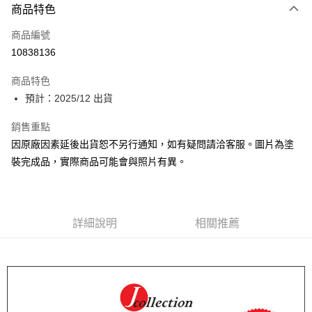
商品特色
信用卡一次付款
商品編號
超商取貨付款
10838136
Apple Pay
商品特色
Google Pay
預計：2025/12 出貨
全盈+PAY
銷售重點
因原廠因素延後出貨恕不另行通知，如有疑問請洽客服。圖片為塗
大哥付你分期
裝完成品，實際商品可能會與照片有異。
相關說明
【大哥付你分期使用說明】
ATM付款
1.本服務由台灣大哥大提供，台灣大哥大用戶可立即使用無須另外申請。
2.付款方式選擇「大哥付你分期」，訂單成立後會自動跳轉到大哥付的交易
流程，驗證手機門號後，選擇欲分期的期數、繳款截止日，確認付款後即完
詳細說明
相關推薦
運送方式
成交易。
3.實際核准額度、可分期數及費用金額請依後續交易確認頁面所載為準。
預購-全家取貨付款(舊)
4.訂單成立30分鐘內，如未前往確認交易或遇審核未通過，訂單將自動取
每筆NT$90，滿NT$3,000(含以上)免運費
消。如遇「轉專審核」未通過狀況，表示未達大哥付你分期系統評分，恕無
法說明評估內容。
預購-付款後全家取貨(舊)
【繳款方式說明】
1.分期款項不併入電信帳單，「大哥付你分期」於每月結算日後寄送繳費提
每筆NT$90，滿NT$3,000(含以上)免運費