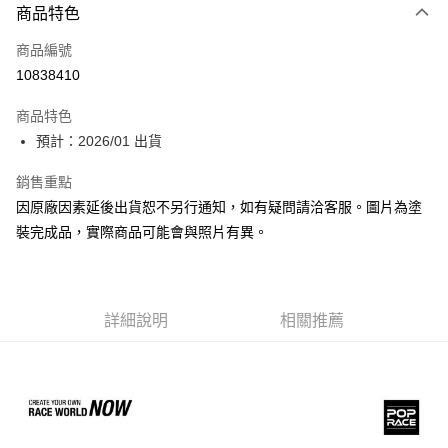
商品特色
信用卡一次付款
商品編號
超商取貨付款
10838410
Apple Pay
商品特色
Google Pay
預計：2026/01 出貨
全盈+PAY
銷售重點
因原廠因素延後出貨恕不另行通知，如有疑問請洽客服。圖片為塗
大哥付你分期
裝完成品，實際商品可能會與照片有異。
相關說明
【大哥付你分期使用說明】
ATM付款
1.本服務由台灣大哥大提供，台灣大哥大用戶可立即使用無須另外申請。
2.付款方式選擇「大哥付你分期」，訂單成立後會自動跳轉到大哥付的交易
流程，驗證手機門號後，選擇欲分期的期數、繳款截止日，確認付款後即完
詳細說明
相關推薦
運送方式
成交易。
3.實際核准額度、可分期數及費用金額請依後續交易確認頁面所載為準。
預購-全家取貨付款(舊)
4.訂單成立30分鐘內，如未前往確認交易或遇審核未通過，訂單將自動取
每筆NT$90，滿NT$3,000(含以上)免運費
消。如遇「轉專審核」未通過狀況，表示未達大哥付你分期系統評分，恕無
法說明評估內容。
預購-付款後全家取貨(舊)
【繳款方式說明】
1.分期款項不併入電信帳單，「大哥付你分期」於每月結算日後寄送繳費提
每筆NT$90，滿NT$3,000(含以上)免運費