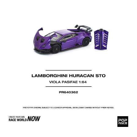
醒簡訊。
2.透過簡訊連結打開帳單後，可選擇「超商條碼／台灣大直營門市／銀行轉
預購-7-11取貨付款(舊)
帳／街口支付／iPASS MONEY」等通路繳費。
每筆NT$90，滿NT$3,000(含以上)免運費
【注意事項】
預購-付款後7-11取貨(舊)
1.本服務係由「台灣大哥大股份有限公司」（以下簡稱本公司）所提供，讓
用戶於交易時，得透過本服務購買商品或服務，並由商店將買賣／分期付款
每筆NT$90，滿NT$3,000(含以上)免運費
買賣價金債權讓與本公司後，依約使用本公司帳單繳交帳款。
2.基於同意付款使用「大哥付你分期」之契約關係目的，商店將以您的個人
預購-宅配(舊)
資料（包含姓名、電話或地址）提供予台灣大哥大進項蒐集、處理及利用，
由本公司與您本人進行分期帳單所需資料之確認、核對及更正。
每筆NT$120，滿NT$3,000(含以上)免運費
3.完整用戶服務條款，請詳閱以下連結：
https://oppay.tw/userRule
預購-宅配(離島)(舊)
每筆NT$160，滿NT$3,000(含以上)免運費
東海門市自取，需自備購物袋取貨唷。
免運費