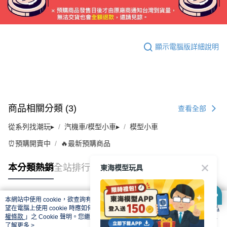
顯示電腦版詳細說明
商品相關分類 (3)
查看全部
從系列找潮玩▸
汽機車/模型小車▸
模型小車
⏰預購開賣中
🔥最新預購商品
東海模型玩具
本分類熱銷
全站排行
本網站中使用 cookie，欲查詢有關本網站使用 cookie 方式之詳情，及若您不希
熱門標籤
望在電腦上使用 cookie 時應如何變更電腦的 cookie 設定，請參閱本網站「
隱私
權條款
」之 Cookie 聲明。您繼續使用本網站即表示您同意本公司得按本網站使
用條款之 Cookie 聲明使用 cookie。
了解更多 >