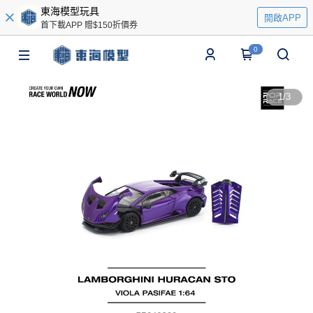
東海模型玩具
開啟APP
首下載APP 贈$150折價券
0
1
/
3