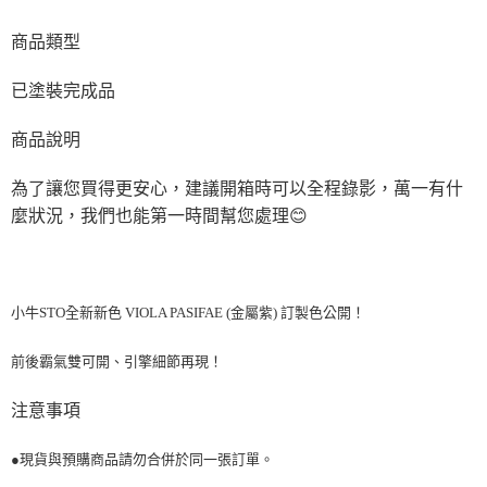
商品類型
已塗裝完成品
商品說明
為了讓您買得更安心，建議開箱時可以全程錄影，萬一有什
麼狀況，我們也能第一時間幫您處理
😊
小牛STO全新新色 VIOLA PASIFAE (金屬紫) 訂製色公開！
前後霸氣雙可開、引擎細節再現！
注意事項
●現貨與預購商品請勿合併於同一張訂單。