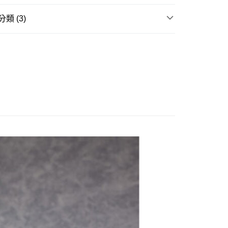
你分期使用說明】
由台灣大哥大提供，台灣大哥大用戶可立即使用無須另外申請。
類 (3)
式選擇「大哥付你分期」，訂單成立後會自動跳轉到大哥付的交易
證手機門號後，選擇欲分期的期數、繳款截止日，確認付款後即
邊▸
遊戲相關 周邊商品
更多遊戲作品
。
准額度、可分期數及費用金額請依後續交易確認頁面所載為準。
賣中
🔥最新預購商品
立30分鐘內，如未前往確認交易或遇審核未通過，訂單將自動取
舊)
「轉專審核」未通過狀況，表示未達大哥付你分期系統評分，恕
品牌▸
日系其他品牌
20，滿NT$3,000(含以上)免運費
評估內容。
式說明】
離島)(舊)
項不併入電信帳單，「大哥付你分期」於每月結算日後寄送繳費提
60，滿NT$3,000(含以上)免運費
訊連結打開帳單後，可選擇「超商條碼／台灣大直營門市／銀行轉
付／iPASS MONEY」等通路繳費。
自取，需自備購物袋取貨唷。
項】
係由「台灣大哥大股份有限公司」（以下簡稱本公司）所提供，讓
易時，得透過本服務購買商品或服務，並由商店將買賣／分期付
金債權讓與本公司後，依約使用本公司帳單繳交帳款。
意付款使用「大哥付你分期」之契約關係目的，商店將以您的個人
含姓名、電話或地址）提供予台灣大哥大進項蒐集、處理及利
公司與您本人進行分期帳單所需資料之確認、核對及更正。
戶服務條款，請詳閱以下連結：
https://oppay.tw/userRule