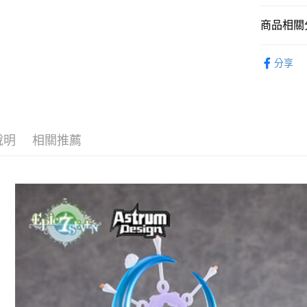
【大哥付
ATM付款
1.本服務
商品相關分
2.付款方
流程，驗
從作品找周
完成交易
運送方式
分享
3.實際核
⏰預購開
4.訂單成
預購-宅配(
消。如遇
找玩具模型
每筆NT$1
無法說明
【繳款方
預購-宅配(
1.分期款
醒簡訊。
說明
相關推薦
每筆NT$1
2.透過簡
帳／街口支
東海門市
【注意事
免運費
1.本服務
用戶於交
款買賣價
2.基於同
資料（包
用，由本
3.完整用