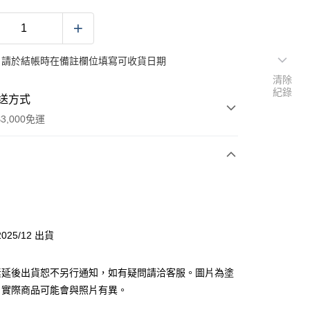
：請於結帳時在備註欄位填寫可收貨日期
清除
紀錄
送方式
3,000免運
次付款
y
025/12 出貨
素延後出貨恕不另行通知，如有疑問請洽客服。圖片為塗
分期
，實際商品可能會與照片有異。