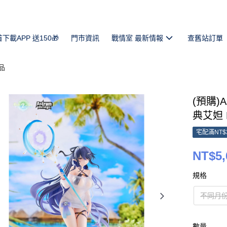
首下載APP 送150🎁
門市資訊
戰情室 最新情報
查舊站訂單
品
(預購)A
典艾妲 P
宅配滿NT$
NT$5,
規格
不同月
數量