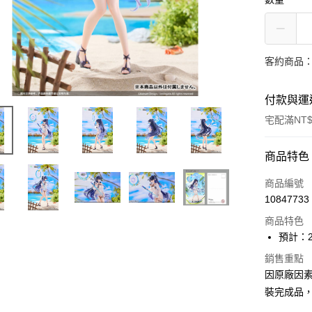
客約商品
付款與運
宅配滿NT$
付款方式
商品特色
信用卡一
商品編號
10847733
Apple Pay
商品特色
Google Pa
預計：2
全盈+PAY
銷售重點
因原廠因
大哥付你
裝完成品
相關說明