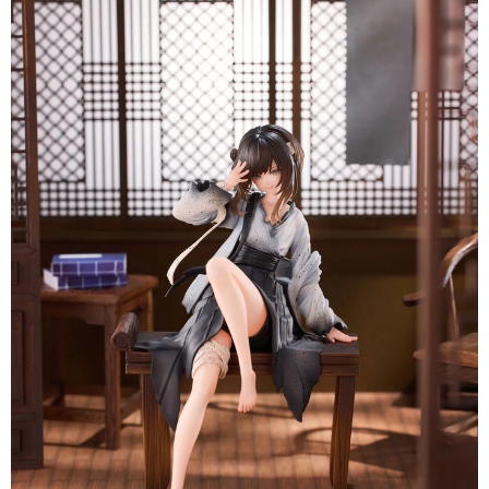
預購-7-11取貨付款(舊)
帳／街口支付／iPASS MONEY」等通路繳費。
每筆NT$90，滿NT$3,000(含以上)免運費
【注意事項】
預購-付款後7-11取貨(舊)
1.本服務係由「台灣大哥大股份有限公司」（以下簡稱本公司）所提供，讓
用戶於交易時，得透過本服務購買商品或服務，並由商店將買賣／分期付款
每筆NT$90，滿NT$3,000(含以上)免運費
買賣價金債權讓與本公司後，依約使用本公司帳單繳交帳款。
2.基於同意付款使用「大哥付你分期」之契約關係目的，商店將以您的個人
預購-宅配(舊)
資料（包含姓名、電話或地址）提供予台灣大哥大進項蒐集、處理及利用，
由本公司與您本人進行分期帳單所需資料之確認、核對及更正。
每筆NT$120，滿NT$3,000(含以上)免運費
3.完整用戶服務條款，請詳閱以下連結：
https://oppay.tw/userRule
預購-宅配(離島)(舊)
每筆NT$160，滿NT$3,000(含以上)免運費
東海門市自取，需自備購物袋取貨唷。
免運費