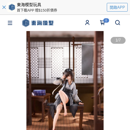
東海模型玩具
開啟APP
首下載APP 贈$150折價券
0
1
/
7