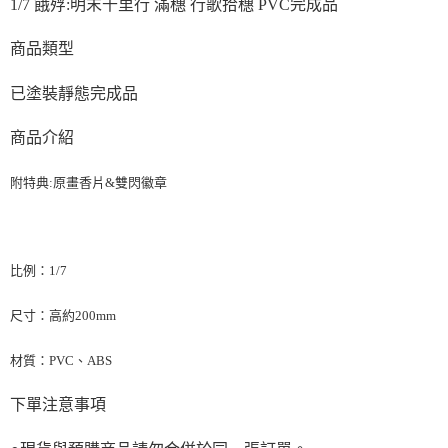
1/7 餓殍:明末千里行 滿穗 行歌拾穗 PVC完成品
商品類型
已塗裝靜態完成品
商品介紹
附特典:原畫香片&雙閃徽章
比例：
1/7
尺寸：
高約200mm
材質：
PVC、ABS
下單注意事項