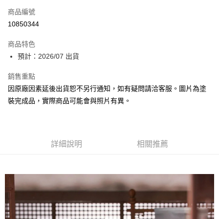
商品編號
超商取貨付款
10850344
Apple Pay
商品特色
Google Pay
預計：2026/07 出貨
全盈+PAY
銷售重點
因原廠因素延後出貨恕不另行通知，如有疑問請洽客服。圖片為塗
大哥付你分期
裝完成品，實際商品可能會與照片有異。
相關說明
【大哥付你分期使用說明】
ATM付款
1.本服務由台灣大哥大提供，台灣大哥大用戶可立即使用無須另外申請。
2.付款方式選擇「大哥付你分期」，訂單成立後會自動跳轉到大哥付的交易
流程，驗證手機門號後，選擇欲分期的期數、繳款截止日，確認付款後即完
詳細說明
相關推薦
運送方式
成交易。
3.實際核准額度、可分期數及費用金額請依後續交易確認頁面所載為準。
預購-全家取貨付款(舊)
4.訂單成立30分鐘內，如未前往確認交易或遇審核未通過，訂單將自動取
每筆NT$90，滿NT$3,000(含以上)免運費
消。如遇「轉專審核」未通過狀況，表示未達大哥付你分期系統評分，恕無
法說明評估內容。
預購-付款後全家取貨(舊)
【繳款方式說明】
1.分期款項不併入電信帳單，「大哥付你分期」於每月結算日後寄送繳費提
每筆NT$90，滿NT$3,000(含以上)免運費
醒簡訊。
2.透過簡訊連結打開帳單後，可選擇「超商條碼／台灣大直營門市／銀行轉