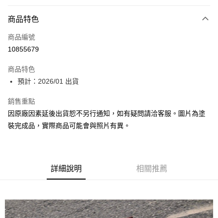
付款方式
商品特色
信用卡一次付款
商品編號
超商取貨付款
10855679
Apple Pay
商品特色
Google Pay
預計：2026/01 出貨
全盈+PAY
銷售重點
因原廠因素延後出貨恕不另行通知，如有疑問請洽客服。圖片為塗
大哥付你分期
裝完成品，實際商品可能會與照片有異。
相關說明
【大哥付你分期使用說明】
ATM付款
1.本服務由台灣大哥大提供，台灣大哥大用戶可立即使用無須另外申請。
2.付款方式選擇「大哥付你分期」，訂單成立後會自動跳轉到大哥付的交易
流程，驗證手機門號後，選擇欲分期的期數、繳款截止日，確認付款後即完
詳細說明
相關推薦
運送方式
成交易。
3.實際核准額度、可分期數及費用金額請依後續交易確認頁面所載為準。
預購-全家取貨付款(舊)
4.訂單成立30分鐘內，如未前往確認交易或遇審核未通過，訂單將自動取
每筆NT$90，滿NT$3,000(含以上)免運費
消。如遇「轉專審核」未通過狀況，表示未達大哥付你分期系統評分，恕無
法說明評估內容。
預購-付款後全家取貨(舊)
【繳款方式說明】