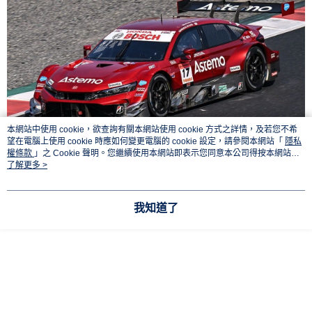
1.分期款項不併入電信帳單，「大哥付你分期」於每月結算日後寄送繳費提
每筆NT$90，滿NT$3,000(含以上)免運費
醒簡訊。
2.透過簡訊連結打開帳單後，可選擇「超商條碼／台灣大直營門市／銀行轉
預購-7-11取貨付款(舊)
帳／街口支付／iPASS MONEY」等通路繳費。
每筆NT$90，滿NT$3,000(含以上)免運費
【注意事項】
預購-付款後7-11取貨(舊)
1.本服務係由「台灣大哥大股份有限公司」（以下簡稱本公司）所提供，讓
用戶於交易時，得透過本服務購買商品或服務，並由商店將買賣／分期付款
每筆NT$90，滿NT$3,000(含以上)免運費
買賣價金債權讓與本公司後，依約使用本公司帳單繳交帳款。
2.基於同意付款使用「大哥付你分期」之契約關係目的，商店將以您的個人
本網站中使用 cookie，欲查詢有關本網站使用 cookie 方式之詳情，及若您不希
預購-宅配(舊)
資料（包含姓名、電話或地址）提供予台灣大哥大進項蒐集、處理及利用，
望在電腦上使用 cookie 時應如何變更電腦的 cookie 設定，請參閱本網站「
隱私
由本公司與您本人進行分期帳單所需資料之確認、核對及更正。
每筆NT$120，滿NT$3,000(含以上)免運費
權條款
」之 Cookie 聲明。您繼續使用本網站即表示您同意本公司得按本網站使
3.完整用戶服務條款，請詳閱以下連結：
https://oppay.tw/userRule
用條款之 Cookie 聲明使用 cookie。
了解更多 >
※圖片為試作品照片，實際商品可能會與照片有異※
預購-宅配(離島)(舊)
每筆NT$160，滿NT$3,000(含以上)免運費
我知道了
東海門市自取，需自備購物袋取貨唷。
商品廠牌
免運費
SPARK
商品名稱