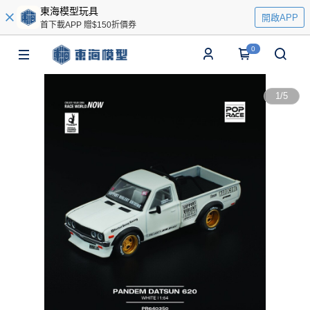
東海模型玩具
開啟APP
首下載APP 贈$150折價券
0
1
/
5