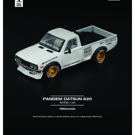
預購-7-11取貨付款(舊)
帳／街口支付／iPASS MONEY」等通路繳費。
每筆NT$90，滿NT$3,000(含以上)免運費
【注意事項】
預購-付款後7-11取貨(舊)
1.本服務係由「台灣大哥大股份有限公司」（以下簡稱本公司）所提供，讓
用戶於交易時，得透過本服務購買商品或服務，並由商店將買賣／分期付款
每筆NT$90，滿NT$3,000(含以上)免運費
買賣價金債權讓與本公司後，依約使用本公司帳單繳交帳款。
2.基於同意付款使用「大哥付你分期」之契約關係目的，商店將以您的個人
預購-宅配(舊)
資料（包含姓名、電話或地址）提供予台灣大哥大進項蒐集、處理及利用，
由本公司與您本人進行分期帳單所需資料之確認、核對及更正。
每筆NT$120，滿NT$3,000(含以上)免運費
3.完整用戶服務條款，請詳閱以下連結：
https://oppay.tw/userRule
預購-宅配(離島)(舊)
每筆NT$160，滿NT$3,000(含以上)免運費
東海門市自取，需自備購物袋取貨唷。
免運費