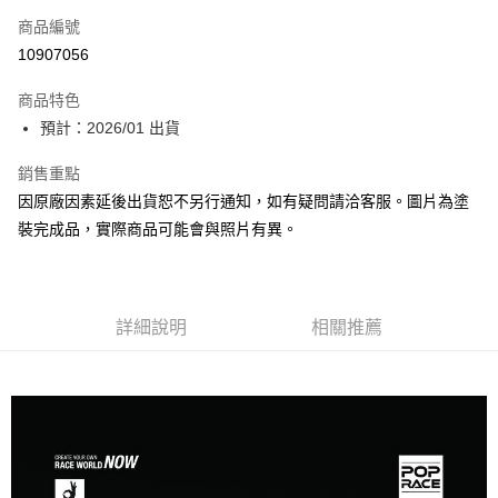
商品編號
超商取貨付款
10907056
Apple Pay
商品特色
Google Pay
預計：2026/01 出貨
全盈+PAY
銷售重點
因原廠因素延後出貨恕不另行通知，如有疑問請洽客服。圖片為塗
大哥付你分期
裝完成品，實際商品可能會與照片有異。
相關說明
【大哥付你分期使用說明】
ATM付款
1.本服務由台灣大哥大提供，台灣大哥大用戶可立即使用無須另外申請。
2.付款方式選擇「大哥付你分期」，訂單成立後會自動跳轉到大哥付的交易
流程，驗證手機門號後，選擇欲分期的期數、繳款截止日，確認付款後即完
詳細說明
相關推薦
運送方式
成交易。
3.實際核准額度、可分期數及費用金額請依後續交易確認頁面所載為準。
預購-全家取貨付款(舊)
4.訂單成立30分鐘內，如未前往確認交易或遇審核未通過，訂單將自動取
每筆NT$90，滿NT$3,000(含以上)免運費
消。如遇「轉專審核」未通過狀況，表示未達大哥付你分期系統評分，恕無
法說明評估內容。
預購-付款後全家取貨(舊)
【繳款方式說明】
1.分期款項不併入電信帳單，「大哥付你分期」於每月結算日後寄送繳費提
每筆NT$90，滿NT$3,000(含以上)免運費
醒簡訊。
2.透過簡訊連結打開帳單後，可選擇「超商條碼／台灣大直營門市／銀行轉