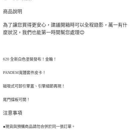
商品說明
為了讓您買得更安心，建議開箱時可以全程錄影，萬一有什
麼狀況，我們也能第一時間幫您處理
😊
620 全新白色塗裝發布！金輪！
PANDEM寬體套件皮卡！
磁吸式可卸引擎蓋、引擎細節再現！
尾門擋板可開！
注意事項
●現貨與預購商品請勿合併於同一張訂單。