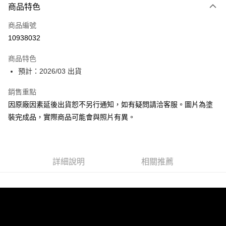
商品特色
信用卡一次付款
商品編號
超商取貨付款
10938032
Apple Pay
商品特色
Google Pay
預計：2026/03 出貨
全盈+PAY
銷售重點
因原廠因素延後出貨恕不另行通知，如有疑問請洽客服。圖片為塗
大哥付你分期
裝完成品，實際商品可能會與照片有異。
相關說明
【大哥付你分期使用說明】
ATM付款
1.本服務由台灣大哥大提供，台灣大哥大用戶可立即使用無須另外申請。
2.付款方式選擇「大哥付你分期」，訂單成立後會自動跳轉到大哥付的交易
流程，驗證手機門號後，選擇欲分期的期數、繳款截止日，確認付款後即完
詳細說明
相關推薦
運送方式
成交易。
3.實際核准額度、可分期數及費用金額請依後續交易確認頁面所載為準。
預購-全家取貨付款(舊)
4.訂單成立30分鐘內，如未前往確認交易或遇審核未通過，訂單將自動取
每筆NT$90，滿NT$3,000(含以上)免運費
消。如遇「轉專審核」未通過狀況，表示未達大哥付你分期系統評分，恕無
法說明評估內容。
預購-付款後全家取貨(舊)
【繳款方式說明】
1.分期款項不併入電信帳單，「大哥付你分期」於每月結算日後寄送繳費提
每筆NT$90，滿NT$3,000(含以上)免運費