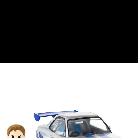
醒簡訊。
2.透過簡訊連結打開帳單後，可選擇「超商條碼／台灣大直營門市／銀行轉
預購-7-11取貨付款(舊)
帳／街口支付／iPASS MONEY」等通路繳費。
每筆NT$90，滿NT$3,000(含以上)免運費
【注意事項】
預購-付款後7-11取貨(舊)
1.本服務係由「台灣大哥大股份有限公司」（以下簡稱本公司）所提供，讓
用戶於交易時，得透過本服務購買商品或服務，並由商店將買賣／分期付款
每筆NT$90，滿NT$3,000(含以上)免運費
買賣價金債權讓與本公司後，依約使用本公司帳單繳交帳款。
2.基於同意付款使用「大哥付你分期」之契約關係目的，商店將以您的個人
預購-宅配(舊)
資料（包含姓名、電話或地址）提供予台灣大哥大進項蒐集、處理及利用，
由本公司與您本人進行分期帳單所需資料之確認、核對及更正。
每筆NT$120，滿NT$3,000(含以上)免運費
3.完整用戶服務條款，請詳閱以下連結：
https://oppay.tw/userRule
預購-宅配(離島)(舊)
每筆NT$160，滿NT$3,000(含以上)免運費
東海門市自取，需自備購物袋取貨唷。
免運費