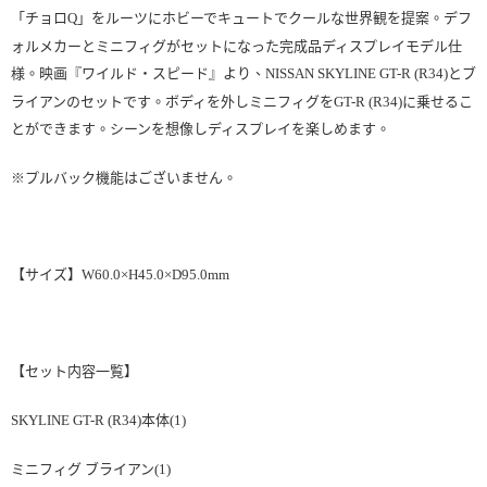
「チョロQ」をルーツにホビーでキュートでクールな世界観を提案。デフ
ォルメカーとミニフィグがセットになった完成品ディスプレイモデル仕
様。映画『ワイルド・スピード』より、NISSAN SKYLINE GT-R (R34)とブ
ライアンのセットです。ボディを外しミニフィグをGT-R (R34)に乗せるこ
とができます。シーンを想像しディスプレイを楽しめます。
※プルバック機能はございません。
【サイズ】W60.0×H45.0×D95.0mm
【セット内容一覧】
SKYLINE GT-R (R34)本体(1)
ミニフィグ ブライアン(1)