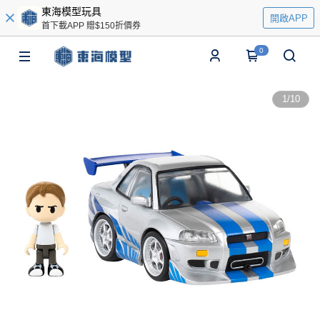
東海模型玩具
開啟APP
首下載APP 贈$150折價券
0
1
/
10