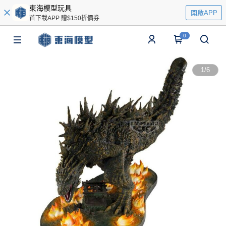
東海模型玩具
開啟APP
首下載APP 贈$150折價券
0
1
/
6