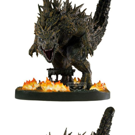
1.分期款項不併入電信帳單，「大哥付你分期」於每月結算日後寄送繳費提
每筆NT$90，滿NT$3,000(含以上)免運費
醒簡訊。
2.透過簡訊連結打開帳單後，可選擇「超商條碼／台灣大直營門市／銀行轉
現貨-7-11取貨付款
帳／街口支付／iPASS MONEY」等通路繳費。
每筆NT$90，滿NT$3,000(含以上)免運費
【注意事項】
現貨-付款後7-11取貨
1.本服務係由「台灣大哥大股份有限公司」（以下簡稱本公司）所提供，讓
用戶於交易時，得透過本服務購買商品或服務，並由商店將買賣／分期付款
每筆NT$90，滿NT$3,000(含以上)免運費
買賣價金債權讓與本公司後，依約使用本公司帳單繳交帳款。
2.基於同意付款使用「大哥付你分期」之契約關係目的，商店將以您的個人
現貨-宅配
資料（包含姓名、電話或地址）提供予台灣大哥大進項蒐集、處理及利用，
由本公司與您本人進行分期帳單所需資料之確認、核對及更正。
每筆NT$120，滿NT$3,000(含以上)免運費
3.完整用戶服務條款，請詳閱以下連結：
https://oppay.tw/userRule
現貨-宅配(離島)
每筆NT$160，滿NT$3,000(含以上)免運費
東海門市自取，需自備購物袋取貨唷。
免運費