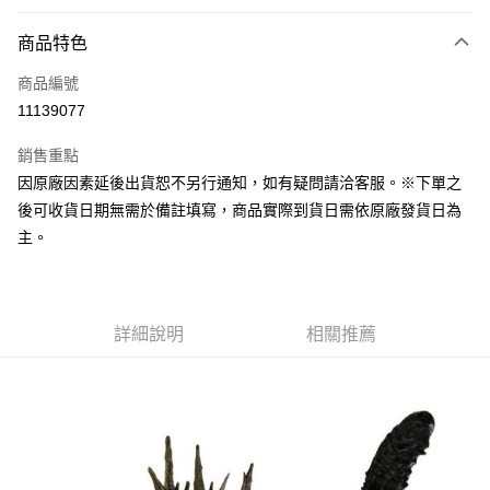
付款方式
商品特色
信用卡一次付款
商品編號
超商取貨付款
11139077
Apple Pay
銷售重點
Google Pay
因原廠因素延後出貨恕不另行通知，如有疑問請洽客服。※下單之
後可收貨日期無需於備註填寫，商品實際到貨日需依原廠發貨日為
全盈+PAY
主。
大哥付你分期
相關說明
【大哥付你分期使用說明】
ATM付款
1.本服務由台灣大哥大提供，台灣大哥大用戶可立即使用無須另外申請。
詳細說明
相關推薦
2.付款方式選擇「大哥付你分期」，訂單成立後會自動跳轉到大哥付的交易
流程，驗證手機門號後，選擇欲分期的期數、繳款截止日，確認付款後即完
運送方式
成交易。
3.實際核准額度、可分期數及費用金額請依後續交易確認頁面所載為準。
現貨-全家取貨付款
4.訂單成立30分鐘內，如未前往確認交易或遇審核未通過，訂單將自動取
每筆NT$90，滿NT$3,000(含以上)免運費
消。如遇「轉專審核」未通過狀況，表示未達大哥付你分期系統評分，恕無
法說明評估內容。
現貨-付款後全家取貨
【繳款方式說明】