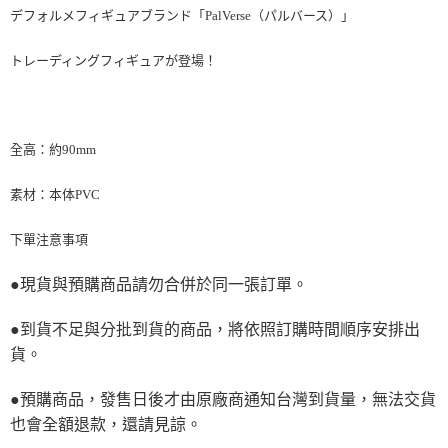
デフォルメフィギュアブランド「PalVerse（パルバース）」
トレーディングフィギュアが登場！
全高：約90mm
素材：本体PVC
下單注意事項
●現貨與預購商品請勿合併於同一張訂單。
●到貨不足與分批到貨的商品，將依照訂購時間順序安排出
貨。
●預購商品，發售日後才由原廠商通知台灣到貨量，無法交貨
也會全額退款，還請見諒。