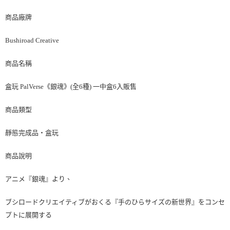
商品廠牌
Bushiroad Creative
商品名稱
盒玩 PalVerse《銀魂》(全6種) 一中盒6入販售
商品類型
靜態完成品・盒玩
商品說明
アニメ『銀魂』より、
ブシロードクリエイティブがおくる『手のひらサイズの新世界』をコンセ
プトに展開する