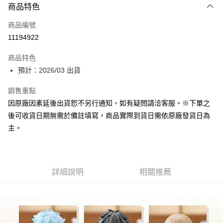
商品特色
信用卡一次付款
商品編號
超商取貨付款
11194922
Apple Pay
商品特色
大哥付你分期
預計：2026/03 出貨
相關說明
銷售重點
【大哥付你分期使用說明】
ATM付款
1.本服務由台灣大哥大提供，台灣大哥大用戶可立即使用無須另外申請。
因原廠因素延後出貨恕不另行通知，如有疑問請洽客服。※下單之
2.付款方式選擇「大哥付你分期」，訂單成立後會自動跳轉到大哥付的交易
後可收貨日期無需於備註填寫，商品實際到貨日需依原廠發貨日為
流程，驗證手機門號後，選擇欲分期的期數、繳款截止日，確認付款後即完
運送方式
成交易。
主。
3.實際核准額度、可分期數及費用金額請依後續交易確認頁面所載為準。
預購-全家取貨付款(舊)
4.訂單成立30分鐘內，如未前往確認交易或遇審核未通過，訂單將自動取
每筆NT$90，滿NT$3,000(含以上)免運費
消。如遇「轉專審核」未通過狀況，表示未達大哥付你分期系統評分，恕無
法說明評估內容。
預購-付款後全家取貨(舊)
詳細說明
相關推薦
【繳款方式說明】
1.分期款項不併入電信帳單，「大哥付你分期」於每月結算日後寄送繳費提
每筆NT$90，滿NT$3,000(含以上)免運費
醒簡訊。
2.透過簡訊連結打開帳單後，可選擇「超商條碼／台灣大直營門市／銀行轉
預購-7-11取貨付款(舊)
帳／街口支付／iPASS MONEY」等通路繳費。
每筆NT$90，滿NT$3,000(含以上)免運費