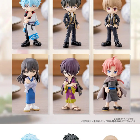
【注意事項】
預購-付款後7-11取貨(舊)
1.本服務係由「台灣大哥大股份有限公司」（以下簡稱本公司）所提供，讓
用戶於交易時，得透過本服務購買商品或服務，並由商店將買賣／分期付款
每筆NT$90，滿NT$3,000(含以上)免運費
買賣價金債權讓與本公司後，依約使用本公司帳單繳交帳款。
2.基於同意付款使用「大哥付你分期」之契約關係目的，商店將以您的個人
預購-宅配(舊)
資料（包含姓名、電話或地址）提供予台灣大哥大進項蒐集、處理及利用，
由本公司與您本人進行分期帳單所需資料之確認、核對及更正。
每筆NT$120，滿NT$3,000(含以上)免運費
3.完整用戶服務條款，請詳閱以下連結：
https://oppay.tw/userRule
預購-宅配(離島)(舊)
每筆NT$160，滿NT$3,000(含以上)免運費
東海門市自取，需自備購物袋取貨唷。
免運費