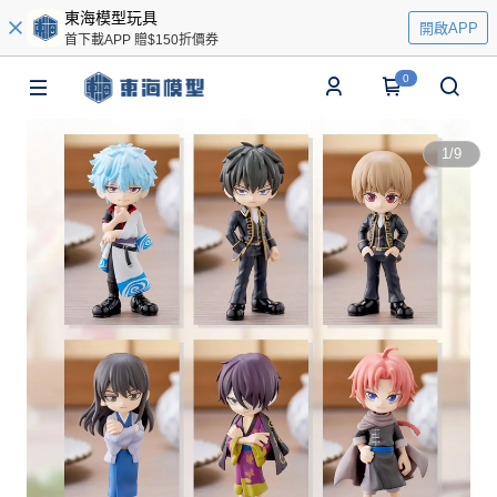
東海模型玩具
開啟APP
首下載APP 贈$150折價券
0
1
/
9