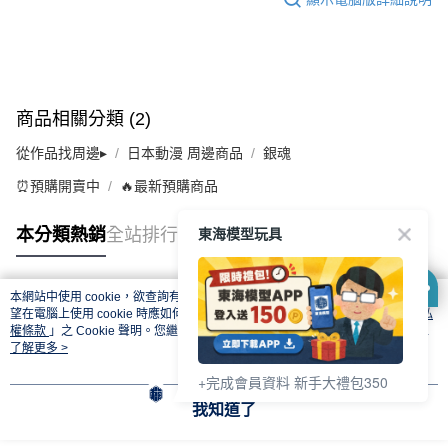
商品相關分類 (2)
從作品找周邊▸
日本動漫 周邊商品
銀魂
⏰預購開賣中
🔥最新預購商品
東海模型玩具
本分類熱銷
全站排行
本網站中使用 cookie，欲查詢有關本網站使用 cookie 方式之詳情，及若您不希
熱門標籤
望在電腦上使用 cookie 時應如何變更電腦的 cookie 設定，請參閱本網站「
隱私
權條款
」之 Cookie 聲明。您繼續使用本網站即表示您同意本公司得按本網站使
用條款之 Cookie 聲明使用 cookie。
了解更多 >
+完成會員資料 新手大禮包350
我知道了