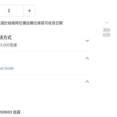
：請於結帳時在備註欄位填寫可收貨日期
清除
紀錄
送方式
3,000免運
次付款
d Smile
付款
分期
你分期使用說明】
026/03 出貨
由台灣大哥大提供，台灣大哥大用戶可立即使用無須另外申請。