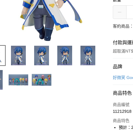
客約商品
付款與運
超取滿NT$
付款方式
品牌
信用卡一
好微笑 Goo
超商取貨
商品特色
Apple Pay
商品編號
大哥付你
11212918
相關說明
商品特色
【大哥付
ATM付款
預計：2
1.本服務