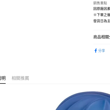
2.付款方
銷售重點
流程，驗
因原廠因
完成交易
運送方式
3.實際核
※下單之
4.訂單成
預購-全家
發貨日為
消。如遇
每筆NT$9
無法說明
【繳款方
預購-付款
1.分期款
商品相關分
醒簡訊。
每筆NT$9
2.透過簡
從系列找潮
帳／街口支
分享
預購-7-1
GOOD SM
【注意事
每筆NT$9
⏰預購開
1.本服務
用戶於交
預購-付款後
找玩具模型
款買賣價
每筆NT$9
2.基於同
說明
相關推薦
資料（包
預購-宅配(
用，由本
3.完整用
每筆NT$1
預購-宅配(
每筆NT$1