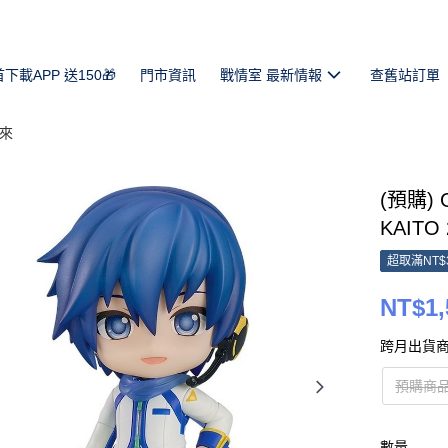
首下載APP 送150🎁
門市資訊
戰情室 最新情報
查舊站訂單
未來
(預購) 
KAITO 
超取滿NT$
NT$1,
跨月出貨商
預購商
數量