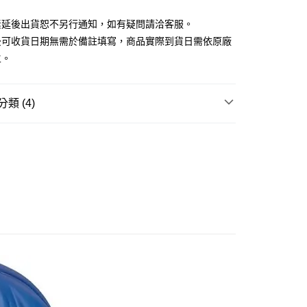
式選擇「大哥付你分期」，訂單成立後會自動跳轉到大哥付的交易
證手機門號後，選擇欲分期的期數、繳款截止日，確認付款後即
素延後出貨恕不另行通知，如有疑問請洽客服。
。
准額度、可分期數及費用金額請依後續交易確認頁面所載為準。
後可收貨日期無需於備註填寫，商品實際到貨日需依原廠
立30分鐘內，如未前往確認交易或遇審核未通過，訂單將自動取
取貨付款(舊)
主。
「轉專審核」未通過狀況，表示未達大哥付你分期系統評分，恕
0，滿NT$3,000(含以上)免運費
評估內容。
式說明】
後全家取貨(舊)
項不併入電信帳單，「大哥付你分期」於每月結算日後寄送繳費提
類 (4)
0，滿NT$3,000(含以上)免運費
訊連結打開帳單後，可選擇「超商條碼／台灣大直營門市／銀行轉
玩▸
IDOL追星周邊
VTuber / 初音未來
付／iPASS MONEY」等通路繳費。
1取貨付款(舊)
ILE 好微笑▸
黏土人/黏土娃
項】
0，滿NT$3,000(含以上)免運費
賣中
係由「台灣大哥大股份有限公司」（以下簡稱本公司）所提供，讓
🔥最新預購商品
易時，得透過本服務購買商品或服務，並由商店將買賣／分期付
7-11取貨(舊)
品牌▸
好微笑 Good Smile
金債權讓與本公司後，依約使用本公司帳單繳交帳款。
0，滿NT$3,000(含以上)免運費
意付款使用「大哥付你分期」之契約關係目的，商店將以您的個人
含姓名、電話或地址）提供予台灣大哥大進項蒐集、處理及利
舊)
公司與您本人進行分期帳單所需資料之確認、核對及更正。
戶服務條款，請詳閱以下連結：
https://oppay.tw/userRule
20，滿NT$3,000(含以上)免運費
離島)(舊)
60，滿NT$3,000(含以上)免運費