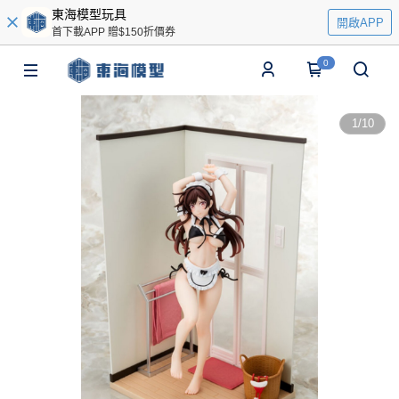
東海模型玩具
開啟APP
首下載APP 贈$150折價券
0
1
/
10