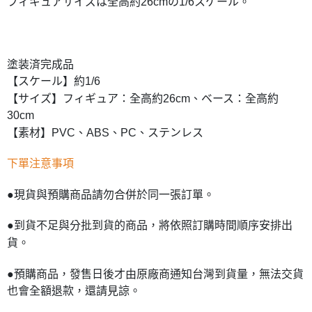
フィギュアサイズは全高約26cmの1/6スケール。
塗装済完成品
【スケール】約1/6
【サイズ】フィギュア：全高約26cm、ベース：全高約
30cm
【素材】PVC、ABS、PC、ステンレス
下單注意事項
●現貨與預購商品請勿合併於同一張訂單。
●到貨不足與分批到貨的商品，將依照訂購時間順序安排出
貨。
●預購商品，發售日後才由原廠商通知台灣到貨量，無法交貨
也會全額退款，還請見諒。