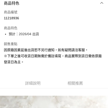
商品特色
信用卡一次付款
商品編號
Apple Pay
11218936
大哥付你分期
商品特色
相關說明
預計：2026/04 出貨
【大哥付你分期使用說明】
ATM付款
1.本服務由台灣大哥大提供，台灣大哥大用戶可立即使用無須另外申請。
銷售重點
2.付款方式選擇「大哥付你分期」，訂單成立後會自動跳轉到大哥付的交易
流程，驗證手機門號後，選擇欲分期的期數、繳款截止日，確認付款後即完
因原廠因素延後出貨恕不另行通知，如有疑問請洽客服。
運送方式
成交易。
※下單之後可收貨日期無需於備註填寫，商品實際到貨日需依原廠
3.實際核准額度、可分期數及費用金額請依後續交易確認頁面所載為準。
預購-付款後全家取貨(舊)
4.訂單成立30分鐘內，如未前往確認交易或遇審核未通過，訂單將自動取
發貨日為主。
每筆NT$90，滿NT$3,000(含以上)免運費
消。如遇「轉專審核」未通過狀況，表示未達大哥付你分期系統評分，恕無
法說明評估內容。
預購-付款後7-11取貨(舊)
【繳款方式說明】
1.分期款項不併入電信帳單，「大哥付你分期」於每月結算日後寄送繳費提
每筆NT$90，滿NT$3,000(含以上)免運費
醒簡訊。
詳細說明
相關推薦
2.透過簡訊連結打開帳單後，可選擇「超商條碼／台灣大直營門市／銀行轉
預購-宅配(舊)
帳／街口支付／iPASS MONEY」等通路繳費。
每筆NT$120，滿NT$3,000(含以上)免運費
【注意事項】
預購-宅配(離島)(舊)
1.本服務係由「台灣大哥大股份有限公司」（以下簡稱本公司）所提供，讓