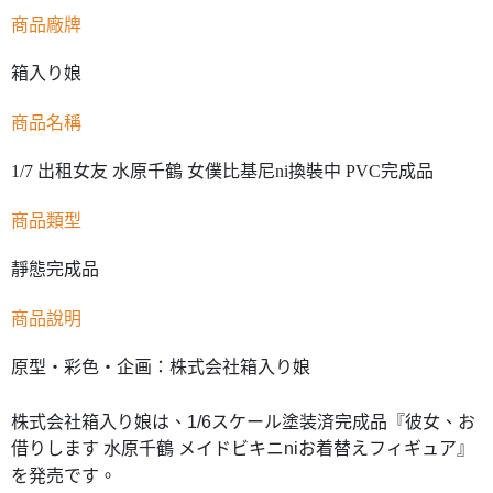
商品廠牌
箱入り娘
商品名稱
1/7 出租女友 水原千鶴 女僕比基尼ni換裝中 PVC完成品
商品類型
靜態完成品
商品說明
原型・彩色・企画：株式会社箱入り娘
株式会社箱入り娘は、1/6スケール塗装済完成品『彼女、お
借りします 水原千鶴 メイドビキニniお着替えフィギュア』
を発売です。