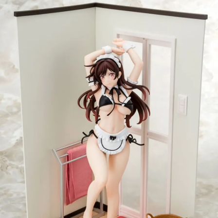
用戶於交易時，得透過本服務購買商品或服務，並由商店將買賣／分期付款
每筆NT$160，滿NT$3,000(含以上)免運費
買賣價金債權讓與本公司後，依約使用本公司帳單繳交帳款。
2.基於同意付款使用「大哥付你分期」之契約關係目的，商店將以您的個人
東海門市自取，需自備購物袋取貨唷。
資料（包含姓名、電話或地址）提供予台灣大哥大進項蒐集、處理及利用，
由本公司與您本人進行分期帳單所需資料之確認、核對及更正。
免運費
3.完整用戶服務條款，請詳閱以下連結：
https://oppay.tw/userRule