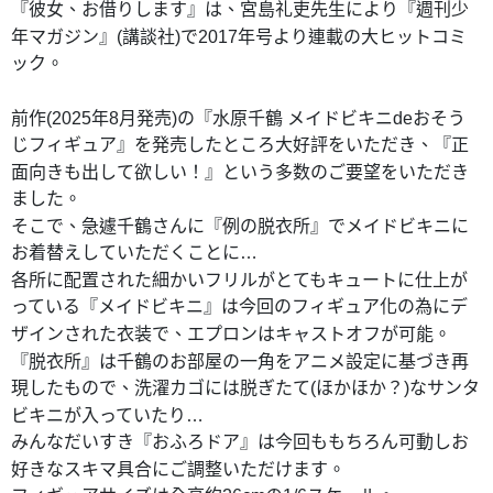
『彼女、お借りします』は、宮島礼吏先生により『週刊少
年マガジン』(講談社)で2017年号より連載の大ヒットコミ
ック。
前作(2025年8月発売)の『水原千鶴 メイドビキニdeおそう
じフィギュア』を発売したところ大好評をいただき、『正
面向きも出して欲しい！』という多数のご要望をいただき
ました。
そこで、急遽千鶴さんに『例の脱衣所』でメイドビキニに
お着替えしていただくことに…
各所に配置された細かいフリルがとてもキュートに仕上が
っている『メイドビキニ』は今回のフィギュア化の為にデ
ザインされた衣装で、エプロンはキャストオフが可能。
『脱衣所』は千鶴のお部屋の一角をアニメ設定に基づき再
現したもので、洗濯カゴには脱ぎたて(ほかほか？)なサンタ
ビキニが入っていたり…
みんなだいすき『おふろドア』は今回ももちろん可動しお
好きなスキマ具合にご調整いただけます。