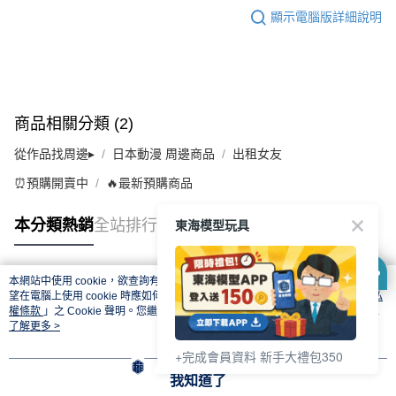
顯示電腦版詳細說明
商品相關分類 (2)
從作品找周邊▸
日本動漫 周邊商品
出租女友
⏰預購開賣中
🔥最新預購商品
東海模型玩具
本分類熱銷
全站排行
本網站中使用 cookie，欲查詢有關本網站使用 cookie 方式之詳情，及若您不希
熱門標籤
望在電腦上使用 cookie 時應如何變更電腦的 cookie 設定，請參閱本網站「
隱私
權條款
」之 Cookie 聲明。您繼續使用本網站即表示您同意本公司得按本網站使
用條款之 Cookie 聲明使用 cookie。
了解更多 >
+完成會員資料 新手大禮包350
我知道了