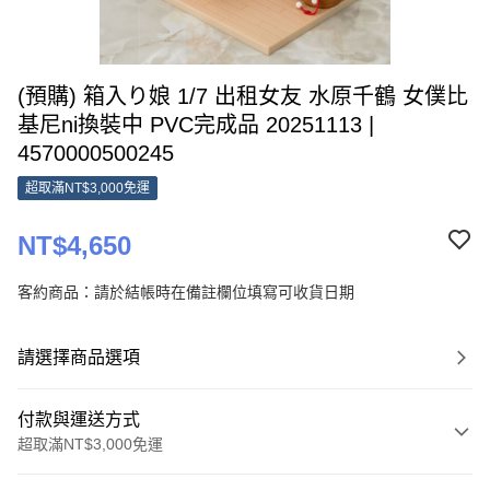
(預購) 箱入り娘 1/7 出租女友 水原千鶴 女僕比
基尼ni換裝中 PVC完成品 20251113 |
4570000500245
超取滿NT$3,000免運
NT$4,650
客約商品：請於結帳時在備註欄位填寫可收貨日期
請選擇商品選項
付款與運送方式
超取滿NT$3,000免運
付款方式