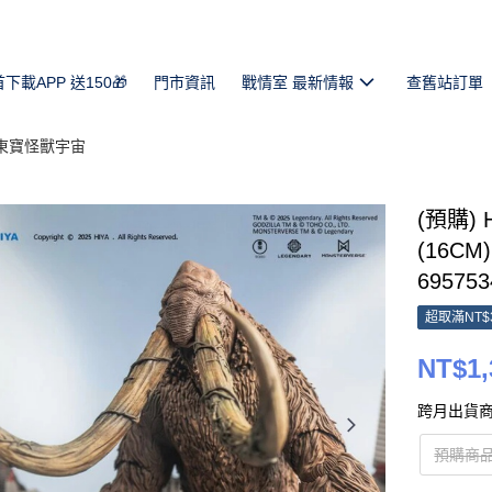
首下載APP 送150🎁
門市資訊
戰情室 最新情報
查舊站訂單
 東寶怪獸宇宙
(預購)
(16CM
695753
超取滿NT$
NT$1,
跨月出貨商
預購商