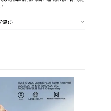
由台灣大哥大提供，台灣大哥大用戶可立即使用無須另外申請。
主。
式選擇「大哥付你分期」，訂單成立後會自動跳轉到大哥付的交易
證手機門號後，選擇欲分期的期數、繳款截止日，確認付款後即
。
准額度、可分期數及費用金額請依後續交易確認頁面所載為準。
類 (3)
立30分鐘內，如未前往確認交易或遇審核未通過，訂單將自動取
取貨付款(舊)
「轉專審核」未通過狀況，表示未達大哥付你分期系統評分，恕
邊▸
特攝類作品 周邊商品
哥吉拉 / 東寶怪獸宇宙
0，滿NT$3,000(含以上)免運費
評估內容。
式說明】
賣中
🔥最新預購商品
後全家取貨(舊)
項不併入電信帳單，「大哥付你分期」於每月結算日後寄送繳費提
品牌▸
其他品牌
0，滿NT$3,000(含以上)免運費
訊連結打開帳單後，可選擇「超商條碼／台灣大直營門市／銀行轉
付／iPASS MONEY」等通路繳費。
1取貨付款(舊)
項】
0，滿NT$3,000(含以上)免運費
係由「台灣大哥大股份有限公司」（以下簡稱本公司）所提供，讓
易時，得透過本服務購買商品或服務，並由商店將買賣／分期付
7-11取貨(舊)
金債權讓與本公司後，依約使用本公司帳單繳交帳款。
0，滿NT$3,000(含以上)免運費
意付款使用「大哥付你分期」之契約關係目的，商店將以您的個人
含姓名、電話或地址）提供予台灣大哥大進項蒐集、處理及利
舊)
公司與您本人進行分期帳單所需資料之確認、核對及更正。
戶服務條款，請詳閱以下連結：
https://oppay.tw/userRule
20，滿NT$3,000(含以上)免運費
離島)(舊)