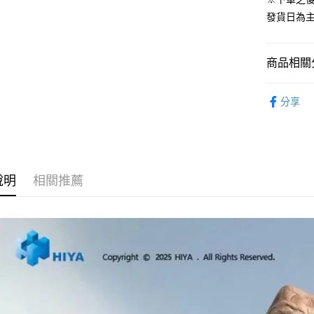
ATM付款
1.本服務
發貨日為
2.付款方
流程，驗
完成交易
運送方式
3.實際核
商品相關分
4.訂單成
預購-全家
消。如遇
從作品找周
每筆NT$9
無法說明
分享
【繳款方
⏰預購開
預購-付款
1.分期款
醒簡訊。
找玩具模型
每筆NT$9
2.透過簡
帳／街口支
預購-7-1
說明
相關推薦
【注意事
每筆NT$9
1.本服務
用戶於交
預購-付款後
款買賣價
每筆NT$9
2.基於同
資料（包
預購-宅配(
用，由本
3.完整用
每筆NT$1
預購-宅配(