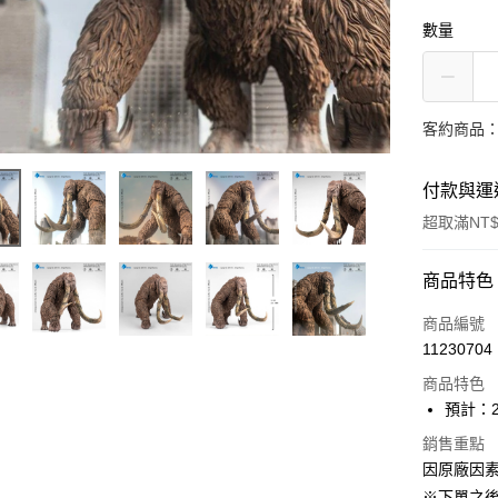
數量
客約商品
付款與運
超取滿NT$
付款方式
商品特色
信用卡一
商品編號
11230704
超商取貨
商品特色
Apple Pay
預計：2
大哥付你
銷售重點
因原廠因
相關說明
【大哥付
※下單之