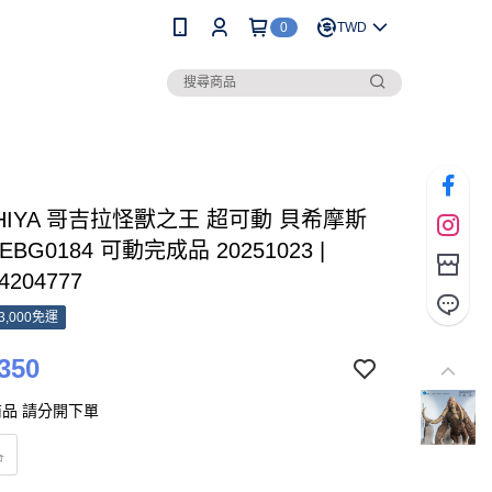
0
TWD
 HIYA 哥吉拉怪獸之王 超可動 貝希摩斯
)EBG0184 可動完成品 20251023 |
4204777
3,000免運
350
品 請分開下單
品