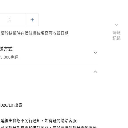
清除
：請於結帳時在備註欄位填寫可收貨日期
紀錄
送方式
3,000免運
次付款
付款
026/10 出貨
分期
素延後出貨恕不另行通知，如有疑問請洽客服。
你分期使用說明】
後可收貨日期無需於備註填寫，商品實際到貨日需依原廠