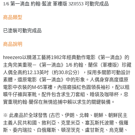
1/6 第一滴血 約翰·藍波 軍褸版 3Z0553 可動完成品
商品類型
已塗裝可動完成品
商品說明
hreezero以精湛工藝將1982年經典動作電影《第一滴血》的
主角完美重現－《第一滴血》1/6 約翰．蘭保（軍褸版）珍藏
人偶全高約12.13英吋（約30.8公分），採用多關節可動設計
素體，還原電影《第一滴血》中的形象。人偶身穿高度還原
電影中衣裝的M-65軍褸，內搭磨損紅色圓領長袖衫，配以粗
曠牛仔褲與軍靴。配件包含求生刀套組、睡袋及咖啡杯，忠
實重現約翰·蘭保在無情追捕中賴以求生的關鍵裝備。
※ 此產品於全球發售 (古巴、伊朗、北韓、朝鮮、朝鮮民主
主義人民共和國、敘利亞、克里米亞、塞瓦斯托波爾、俄羅
斯、委内瑞拉、白俄羅斯、頓涅茨克、盧甘斯克、烏克蘭、