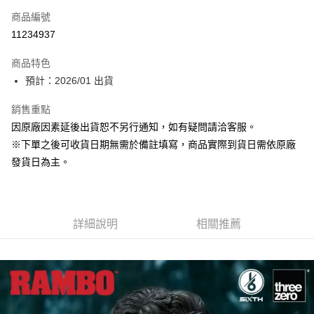
商品編號
Apple Pay
11234937
大哥付你分期
商品特色
相關說明
預計：2026/01 出貨
【大哥付你分期使用說明】
ATM付款
1.本服務由台灣大哥大提供，台灣大哥大用戶可立即使用無須另外申請。
銷售重點
2.付款方式選擇「大哥付你分期」，訂單成立後會自動跳轉到大哥付的交易
流程，驗證手機門號後，選擇欲分期的期數、繳款截止日，確認付款後即完
因原廠因素延後出貨恕不另行通知，如有疑問請洽客服。
運送方式
成交易。
※下單之後可收貨日期無需於備註填寫，商品實際到貨日需依原廠
3.實際核准額度、可分期數及費用金額請依後續交易確認頁面所載為準。
預購-宅配(舊)
4.訂單成立30分鐘內，如未前往確認交易或遇審核未通過，訂單將自動取
發貨日為主。
每筆NT$120，滿NT$3,000(含以上)免運費
消。如遇「轉專審核」未通過狀況，表示未達大哥付你分期系統評分，恕無
法說明評估內容。
預購-宅配(離島)(舊)
【繳款方式說明】
1.分期款項不併入電信帳單，「大哥付你分期」於每月結算日後寄送繳費提
每筆NT$160，滿NT$3,000(含以上)免運費
醒簡訊。
詳細說明
相關推薦
2.透過簡訊連結打開帳單後，可選擇「超商條碼／台灣大直營門市／銀行轉
東海門市自取，需自備購物袋取貨唷。
帳／街口支付／iPASS MONEY」等通路繳費。
免運費
【注意事項】
1.本服務係由「台灣大哥大股份有限公司」（以下簡稱本公司）所提供，讓
用戶於交易時，得透過本服務購買商品或服務，並由商店將買賣／分期付款
買賣價金債權讓與本公司後，依約使用本公司帳單繳交帳款。