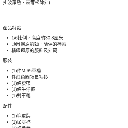
扎波羅熱、赫爾松除外)
產品特點
1/6比例，高度約30.8厘米
頭雕還原約翰．蘭保的神髓
精緻還原的服飾及外觀
服裝
(1)件M-65軍褸
件紅色圓領長袖衫
(1)條腰帶
(1)條牛仔褲
(1)對軍靴
配件
(1)塊軍牌
(1)咖啡杯