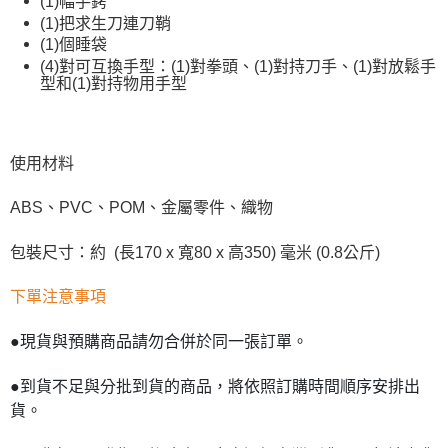
(1)幅手銬
(1)把求生刀連刀鞘
(1)個睡袋
(4)對可互換手型：(1)對拳頭、(1)對持刀手、(1)對放鬆手
型和(1)對持物用手型
使用材料
ABS、PVC、POM、金屬零件、織物
包裝尺寸：約 (長170 x 寬80 x 高350) 毫米 (0.8公斤)
下單注意事項
●現貨與預購商品請勿合併於同一張訂單。
●到貨不足與分批到貨的商品，將依照訂購時間順序安排出
貨。