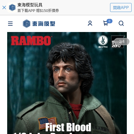
東海模型玩具
開啟APP
首下載APP 贈$150折價券
0
1
/
4