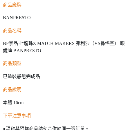
商品廠牌
BANPRESTO
商品名稱
BP景品 七龍珠Z MATCH MAKERS 弗利沙（VS孫悟空） 眼
鏡牌 BANPRESTO
商品類型
已塗裝靜態完成品
商品說明
本體 16cm
下單注意事項
●現貨與預購商品請勿合併於同一張訂單。