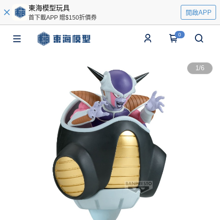
東海模型玩具
開啟APP
首下載APP 贈$150折價券
0
1
/
6