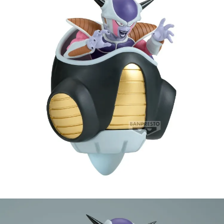
【注意事項】
預購-付款後7-11取貨(舊)
1.本服務係由「台灣大哥大股份有限公司」（以下簡稱本公司）所提供，讓
用戶於交易時，得透過本服務購買商品或服務，並由商店將買賣／分期付款
每筆NT$90，滿NT$3,000(含以上)免運費
買賣價金債權讓與本公司後，依約使用本公司帳單繳交帳款。
2.基於同意付款使用「大哥付你分期」之契約關係目的，商店將以您的個人
預購-宅配(舊)
資料（包含姓名、電話或地址）提供予台灣大哥大進項蒐集、處理及利用，
由本公司與您本人進行分期帳單所需資料之確認、核對及更正。
每筆NT$120，滿NT$3,000(含以上)免運費
3.完整用戶服務條款，請詳閱以下連結：
https://oppay.tw/userRule
預購-宅配(離島)(舊)
每筆NT$160，滿NT$3,000(含以上)免運費
東海門市自取，需自備購物袋取貨唷。
免運費