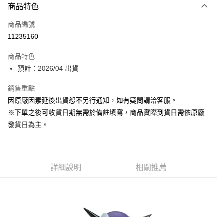
商品特色
信用卡一次付款
商品編號
超商取貨付款
11235160
Apple Pay
商品特色
大哥付你分期
預計：2026/04 出貨
相關說明
銷售重點
【大哥付你分期使用說明】
ATM付款
1.本服務由台灣大哥大提供，台灣大哥大用戶可立即使用無須另外申請。
因原廠因素延後出貨恕不另行通知，如有疑問請洽客服。
2.付款方式選擇「大哥付你分期」，訂單成立後會自動跳轉到大哥付的交易
※下單之後可收貨日期無需於備註填寫，商品實際到貨日需依原廠
流程，驗證手機門號後，選擇欲分期的期數、繳款截止日，確認付款後即完
運送方式
成交易。
發貨日為主。
3.實際核准額度、可分期數及費用金額請依後續交易確認頁面所載為準。
預購-全家取貨付款(舊)
4.訂單成立30分鐘內，如未前往確認交易或遇審核未通過，訂單將自動取
每筆NT$90，滿NT$3,000(含以上)免運費
消。如遇「轉專審核」未通過狀況，表示未達大哥付你分期系統評分，恕無
法說明評估內容。
預購-付款後全家取貨(舊)
詳細說明
相關推薦
【繳款方式說明】
1.分期款項不併入電信帳單，「大哥付你分期」於每月結算日後寄送繳費提
每筆NT$90，滿NT$3,000(含以上)免運費
醒簡訊。
2.透過簡訊連結打開帳單後，可選擇「超商條碼／台灣大直營門市／銀行轉
預購-7-11取貨付款(舊)
帳／街口支付／iPASS MONEY」等通路繳費。
每筆NT$90，滿NT$3,000(含以上)免運費