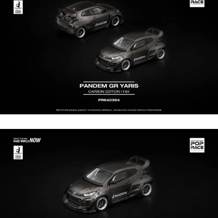
【注意事項】
預購-付款後7-11取貨(舊)
1.本服務係由「台灣大哥大股份有限公司」（以下簡稱本公司）所提供，讓
用戶於交易時，得透過本服務購買商品或服務，並由商店將買賣／分期付款
每筆NT$90，滿NT$3,000(含以上)免運費
買賣價金債權讓與本公司後，依約使用本公司帳單繳交帳款。
2.基於同意付款使用「大哥付你分期」之契約關係目的，商店將以您的個人
預購-宅配(舊)
資料（包含姓名、電話或地址）提供予台灣大哥大進項蒐集、處理及利用，
由本公司與您本人進行分期帳單所需資料之確認、核對及更正。
每筆NT$120，滿NT$3,000(含以上)免運費
3.完整用戶服務條款，請詳閱以下連結：
https://oppay.tw/userRule
預購-宅配(離島)(舊)
每筆NT$160，滿NT$3,000(含以上)免運費
東海門市自取，需自備購物袋取貨唷。
免運費