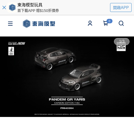
東海模型玩具
開啟APP
首下載APP 贈$150折價券
0
1
/
3