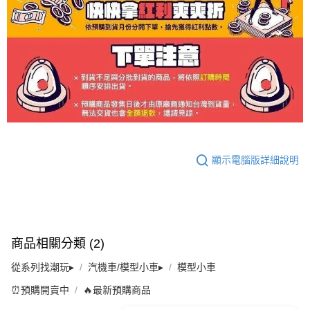
顯示電腦版詳細說明
商品相關分類 (2)
從系列找潮玩▸
汽機車/模型小車▸
模型小車
⏰預購開賣中
🔥最新預購商品