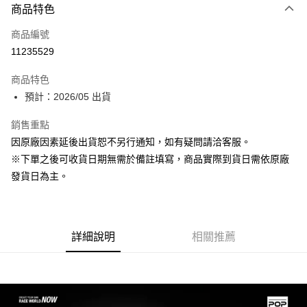
商品特色
信用卡一次付款
商品編號
超商取貨付款
11235529
Apple Pay
商品特色
大哥付你分期
預計：2026/05 出貨
相關說明
銷售重點
【大哥付你分期使用說明】
ATM付款
1.本服務由台灣大哥大提供，台灣大哥大用戶可立即使用無須另外申請。
因原廠因素延後出貨恕不另行通知，如有疑問請洽客服。
2.付款方式選擇「大哥付你分期」，訂單成立後會自動跳轉到大哥付的交易
※下單之後可收貨日期無需於備註填寫，商品實際到貨日需依原廠
流程，驗證手機門號後，選擇欲分期的期數、繳款截止日，確認付款後即完
運送方式
成交易。
發貨日為主。
3.實際核准額度、可分期數及費用金額請依後續交易確認頁面所載為準。
預購-全家取貨付款(舊)
4.訂單成立30分鐘內，如未前往確認交易或遇審核未通過，訂單將自動取
每筆NT$90，滿NT$3,000(含以上)免運費
消。如遇「轉專審核」未通過狀況，表示未達大哥付你分期系統評分，恕無
法說明評估內容。
預購-付款後全家取貨(舊)
詳細說明
相關推薦
【繳款方式說明】
1.分期款項不併入電信帳單，「大哥付你分期」於每月結算日後寄送繳費提
每筆NT$90，滿NT$3,000(含以上)免運費
醒簡訊。
2.透過簡訊連結打開帳單後，可選擇「超商條碼／台灣大直營門市／銀行轉
預購-7-11取貨付款(舊)
帳／街口支付／iPASS MONEY」等通路繳費。
每筆NT$90，滿NT$3,000(含以上)免運費