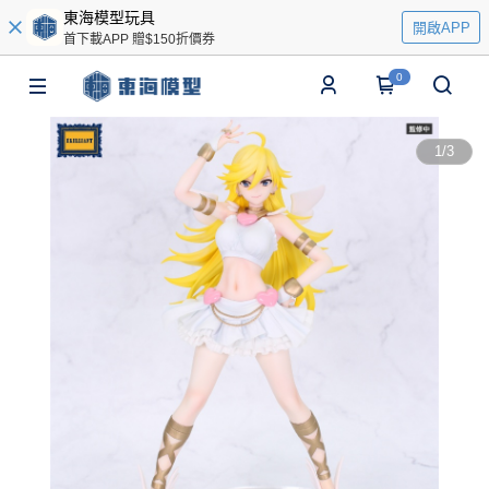
東海模型玩具
開啟APP
首下載APP 贈$150折價券
0
1
/
3