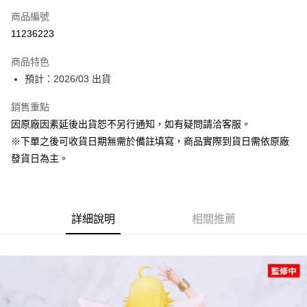
商品編號
超商取貨付款
11236223
Apple Pay
商品特色
大哥付你分期
預計：2026/03 出貨
相關說明
銷售重點
【大哥付你分期使用說明】
ATM付款
1.本服務由台灣大哥大提供，台灣大哥大用戶可立即使用無須另外申請。
因原廠因素延後出貨恕不另行通知，如有疑問請洽客服。
2.付款方式選擇「大哥付你分期」，訂單成立後會自動跳轉到大哥付的交易
※下單之後可收貨日期無需於備註填寫，商品實際到貨日需依原廠
流程，驗證手機門號後，選擇欲分期的期數、繳款截止日，確認付款後即完
運送方式
成交易。
發貨日為主。
3.實際核准額度、可分期數及費用金額請依後續交易確認頁面所載為準。
預購-全家取貨付款(舊)
4.訂單成立30分鐘內，如未前往確認交易或遇審核未通過，訂單將自動取
每筆NT$90，滿NT$3,000(含以上)免運費
消。如遇「轉專審核」未通過狀況，表示未達大哥付你分期系統評分，恕無
法說明評估內容。
預購-付款後全家取貨(舊)
詳細說明
相關推薦
【繳款方式說明】
1.分期款項不併入電信帳單，「大哥付你分期」於每月結算日後寄送繳費提
每筆NT$90，滿NT$3,000(含以上)免運費
醒簡訊。
2.透過簡訊連結打開帳單後，可選擇「超商條碼／台灣大直營門市／銀行轉
預購-7-11取貨付款(舊)
帳／街口支付／iPASS MONEY」等通路繳費。
每筆NT$90，滿NT$3,000(含以上)免運費
【注意事項】
預購-付款後7-11取貨(舊)
1.本服務係由「台灣大哥大股份有限公司」（以下簡稱本公司）所提供，讓