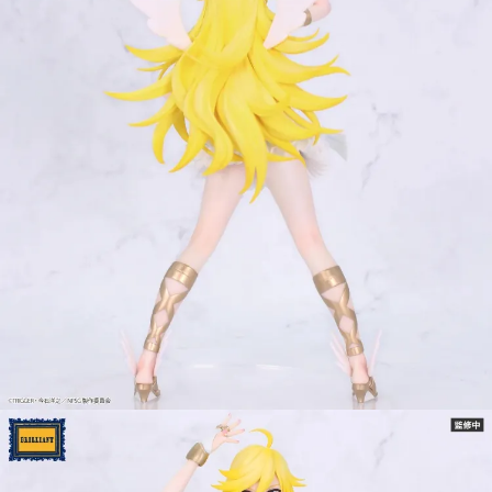
用戶於交易時，得透過本服務購買商品或服務，並由商店將買賣／分期付款
每筆NT$90，滿NT$3,000(含以上)免運費
買賣價金債權讓與本公司後，依約使用本公司帳單繳交帳款。
2.基於同意付款使用「大哥付你分期」之契約關係目的，商店將以您的個人
預購-宅配(舊)
資料（包含姓名、電話或地址）提供予台灣大哥大進項蒐集、處理及利用，
由本公司與您本人進行分期帳單所需資料之確認、核對及更正。
每筆NT$120，滿NT$3,000(含以上)免運費
3.完整用戶服務條款，請詳閱以下連結：
https://oppay.tw/userRule
預購-宅配(離島)(舊)
每筆NT$160，滿NT$3,000(含以上)免運費
東海門市自取，需自備購物袋取貨唷。
免運費