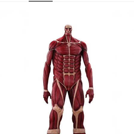
用戶於交易時，得透過本服務購買商品或服務，並由商店將買賣／分期付款
買賣價金債權讓與本公司後，依約使用本公司帳單繳交帳款。
2.基於同意付款使用「大哥付你分期」之契約關係目的，商店將以您的個人
資料（包含姓名、電話或地址）提供予台灣大哥大進項蒐集、處理及利用，
由本公司與您本人進行分期帳單所需資料之確認、核對及更正。
3.完整用戶服務條款，請詳閱以下連結：
https://oppay.tw/userRule