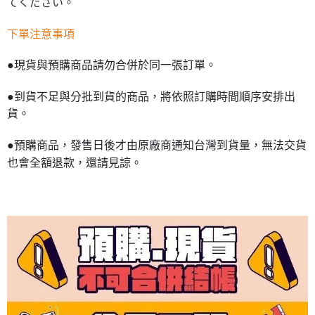
てください。
下單注意事項
●現貨與預購商品請勿合併於同一張訂單。
●到貨不足與分批到貨的商品，將依照訂購時間順序安排出
貨。
●預購商品，發售日後才由原廠商通知台灣到貨量，無法交貨
也會全額退款，還請見諒。