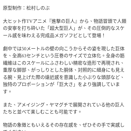
原型制作：松村しのぶ
大ヒット作TVアニメ『進撃の巨人』から、物語冒頭で人類
の安寧を打ち砕いた「超大型巨人」が、その圧倒的なスケ
ール感を味わえる完成品メガソフビとして登場！
劇中では50メートルの壁の向こうからその姿を現した巨体
を、全高63センチという圧巻のサイズで立体化。全身の筋
繊維はこのスケールにふさわしい精密な造形で再現され、
重厚な脚部、がっしりとした胴体、対照的に細身にも見え
る腕、見上げた際の遠近感を意識した小ぶりな頭部など、
独特のプロポーションが「巨大さ」をより強調していま
す。
また、アメイジング・ヤマグチで展開されている他の巨人
たちと並べて楽しむことも可能です。
物語の象徴ともいえるその存在感を、ぜひその手で実感し