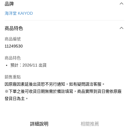
品牌
信用卡一次付款
海洋堂 KAIYOD
Apple Pay
商品特色
大哥付你分期
相關說明
商品編號
【大哥付你分期使用說明】
11249530
ATM付款
1.本服務由台灣大哥大提供，台灣大哥大用戶可立即使用無須另外申請。
2.付款方式選擇「大哥付你分期」，訂單成立後會自動跳轉到大哥付的交易
商品特色
流程，驗證手機門號後，選擇欲分期的期數、繳款截止日，確認付款後即完
運送方式
成交易。
預計：2026/11 出貨
3.實際核准額度、可分期數及費用金額請依後續交易確認頁面所載為準。
預購-宅配(舊)
4.訂單成立30分鐘內，如未前往確認交易或遇審核未通過，訂單將自動取
銷售重點
每筆NT$120，滿NT$3,000(含以上)免運費
消。如遇「轉專審核」未通過狀況，表示未達大哥付你分期系統評分，恕無
法說明評估內容。
因原廠因素延後出貨恕不另行通知，如有疑問請洽客服。
預購-宅配(離島)(舊)
【繳款方式說明】
※下單之後可收貨日期無需於備註填寫，商品實際到貨日需依原廠
1.分期款項不併入電信帳單，「大哥付你分期」於每月結算日後寄送繳費提
每筆NT$160，滿NT$3,000(含以上)免運費
發貨日為主。
醒簡訊。
2.透過簡訊連結打開帳單後，可選擇「超商條碼／台灣大直營門市／銀行轉
東海門市自取，需自備購物袋取貨唷。
帳／街口支付／iPASS MONEY」等通路繳費。
免運費
【注意事項】
詳細說明
相關推薦
1.本服務係由「台灣大哥大股份有限公司」（以下簡稱本公司）所提供，讓