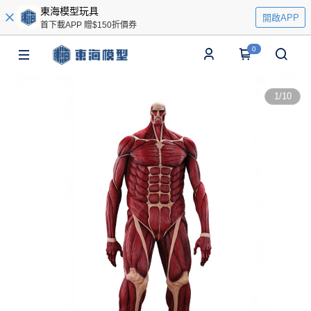
東海模型玩具
開啟APP
首下載APP 贈$150折價券
0
1
/
10