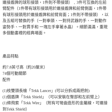
連接盾牌的球形接頭，1件則不帶接頭）﹑3件可互換的左前
臂配件（1件帶有球形接頭用於連接盾牌和前臂側面，1件帶
有球形接頭用於連接盾牌和前臂背面；1件則不帶接頭），以
及五組可替換的手（一對拳頭、一對持武器的手、一對動作
姿勢手、一對貫手和 一塊左手拿著水晶）。細節滿滿，重現
多個動畫裡的經典場面。
產品特點
約7.8英寸高（約20厘米）
74個可動關節
配件
(1)枝雙頭長槍「Tekk Lancer」(可以分拆成兩把劍)
(1)個盾牌「Tekk Shield」（可以安裝在臀部和左前臂上）
(1)條飛索「Tekk Wire」（附有可彎曲造形的金屬線，可連接
到Tekk Shield）