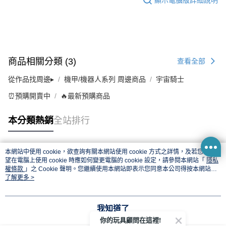
商品相關分類 (3)
查看全部
從作品找周邊▸
機甲/機器人系列 周邊商品
宇宙騎士
⏰預購開賣中
🔥最新預購商品
本分類熱銷
全站排行
本網站中使用 cookie，欲查詢有關本網站使用 cookie 方式之詳情，及若您不希
熱門標籤
望在電腦上使用 cookie 時應如何變更電腦的 cookie 設定，請參閱本網站「
隱私
權條款
」之 Cookie 聲明。您繼續使用本網站即表示您同意本公司得按本網站使
用條款之 Cookie 聲明使用 cookie。
了解更多 >
我知道了
你的玩具顧問在這裡!