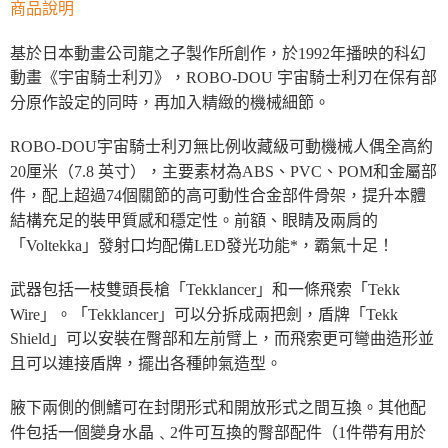
商品說明
基於日本動畫公司龍之子製作所創作，於1992年播映的科幻
動畫《宇宙騎士利刃》，ROBO-DOU 宇宙騎士利刃在保有部
分原作設定的同時，再加入精緻的機械細節。
ROBO-DOU宇宙騎士利刃無比例收藏級可動機械人偶全高約
20厘米（7.8 英寸），主要素材為ABS、PVC、POM和金屬部
件，配上超過74個關節的高可動性合金部件骨架，提升本體
結構充足的裝甲質感和穩定性。前額、眼睛及兩肩的
「Voltekka」發射口均配備LED發光功能*，霸氣十足！
武器包括一枝雙頭長槍「Tekklancer」和一條飛索「Tekk
Wire」。「Tekklancer」可以分拆成兩把劍，盾牌「Tekk
Shield」可以安裝在臀部和左前臂上，而飛索更可彎曲造形並
且可以連接盾牌，擺出各種帥氣造型。
腋下兩側的側鰭可在封閉形式和開放形式之間互換。其他配
件包括一個變身水晶﹑2件可互換的臀部配件（1件帶有用於