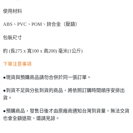
使用材料
ABS、PVC、POM、鋅合金（壓鑄）
包裝尺寸
約 (長275 x 寬100 x 高200) 毫米(1公斤)
下單注意事項
●現貨與預購商品請勿合併於同一張訂單。
●到貨不足與分批到貨的商品，將依照訂購時間順序安排出
貨。
●預購商品，發售日後才由原廠商通知台灣到貨量，無法交貨
也會全額退款，還請見諒。