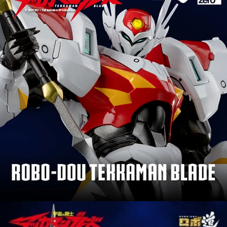
用戶於交易時，得透過本服務購買商品或服務，並由商店將買賣／分期付款
每筆NT$160，滿NT$3,000(含以上)免運費
買賣價金債權讓與本公司後，依約使用本公司帳單繳交帳款。
2.基於同意付款使用「大哥付你分期」之契約關係目的，商店將以您的個人
東海門市自取，需自備購物袋取貨唷。
資料（包含姓名、電話或地址）提供予台灣大哥大進項蒐集、處理及利用，
由本公司與您本人進行分期帳單所需資料之確認、核對及更正。
免運費
3.完整用戶服務條款，請詳閱以下連結：
https://oppay.tw/userRule