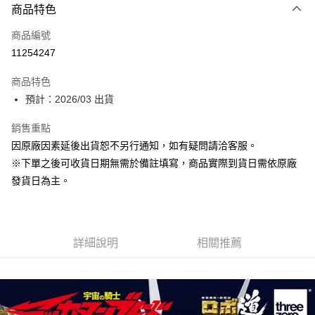
商品特色
信用卡一次付款
商品編號
Apple Pay
11254247
大哥付你分期
商品特色
相關說明
預計：2026/03 出貨
【大哥付你分期使用說明】
ATM付款
1.本服務由台灣大哥大提供，台灣大哥大用戶可立即使用無須另外申請。
銷售重點
2.付款方式選擇「大哥付你分期」，訂單成立後會自動跳轉到大哥付的交易
流程，驗證手機門號後，選擇欲分期的期數、繳款截止日，確認付款後即完
因原廠因素延後出貨恕不另行通知，如有疑問請洽客服。
運送方式
成交易。
※下單之後可收貨日期無需於備註填寫，商品實際到貨日需依原廠
3.實際核准額度、可分期數及費用金額請依後續交易確認頁面所載為準。
預購-付款後全家取貨(舊)
4.訂單成立30分鐘內，如未前往確認交易或遇審核未通過，訂單將自動取
發貨日為主。
每筆NT$90，滿NT$3,000(含以上)免運費
消。如遇「轉專審核」未通過狀況，表示未達大哥付你分期系統評分，恕無
法說明評估內容。
預購-付款後7-11取貨(舊)
【繳款方式說明】
1.分期款項不併入電信帳單，「大哥付你分期」於每月結算日後寄送繳費提
每筆NT$90，滿NT$3,000(含以上)免運費
醒簡訊。
詳細說明
相關推薦
2.透過簡訊連結打開帳單後，可選擇「超商條碼／台灣大直營門市／銀行轉
預購-宅配(舊)
帳／街口支付／iPASS MONEY」等通路繳費。
每筆NT$120，滿NT$3,000(含以上)免運費
【注意事項】
預購-宅配(離島)(舊)
1.本服務係由「台灣大哥大股份有限公司」（以下簡稱本公司）所提供，讓