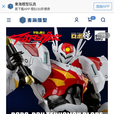
東海模型玩具
開啟APP
首下載APP 贈$150折價券
0
1
/
5