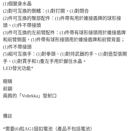
(1)個變身水晶
(2)對可互換的側鰭：(1)對打開，(1)對閉合
(2)件可互換的臀部配件：(1)件帶有用於連接盾牌的球形接
頭，(1)件不帶接頭
(3)件可互換的左前臂配件：(1)件帶有球形接頭用於連接盾牌
和前臂側面，(1)件帶有球形接頭用於連接盾牌和前臂背面；
(1)件不帶接頭
(5)組可互換手：(1)對拳頭、(1)對持武器的手、(1)對造型張開
手、(1)對貫手和1)隻左手用於握住水晶。
LED發光功能*
眼睛
前額
兩肩的「Voltekka」發射口
備註
*需要(6)粒AG1鈕扣電池（產品不包括電池）