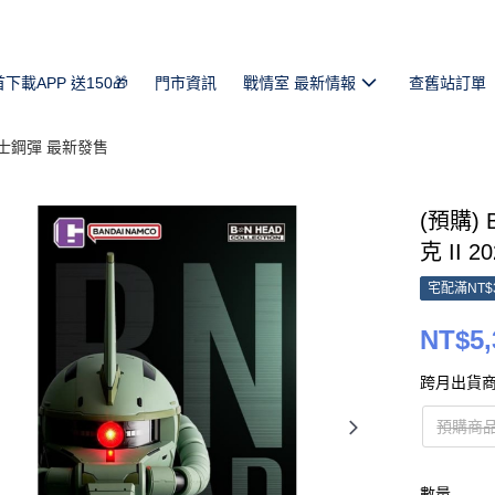
首下載APP 送150🎁
門市資訊
戰情室 最新情報
查舊站訂單
士鋼彈 最新發售
(預購) 
克 II 2
宅配滿NT$
NT$5,
跨月出貨商
預購商
數量