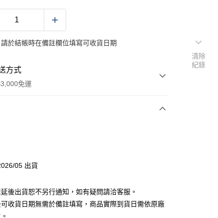
：請於結帳時在備註欄位填寫可收貨日期
清除
紀錄
送方式
3,000免運
次付款
分期
026/05 出貨
你分期使用說明】
素延後出貨恕不另行通知，如有疑問請洽客服。
由台灣大哥大提供，台灣大哥大用戶可立即使用無須另外申請。
式選擇「大哥付你分期」，訂單成立後會自動跳轉到大哥付的交易
後可收貨日期無需於備註填寫，商品實際到貨日需依原廠
證手機門號後，選擇欲分期的期數、繳款截止日，確認付款後即
主。