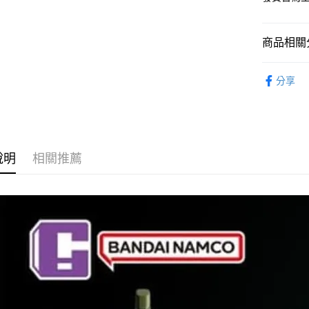
完成交易
運送方式
3.實際核
4.訂單成
預購-宅配(
消。如遇
商品相關分
每筆NT$1
無法說明
【繳款方
從作品找周
預購-宅配(
1.分期款
分享
售
醒簡訊。
每筆NT$1
2.透過簡
⏰預購開
帳／街口支
東海門市
找玩具模型
【注意事
免運費
1.本服務
說明
相關推薦
用戶於交
款買賣價
2.基於同
資料（包
用，由本
3.完整用