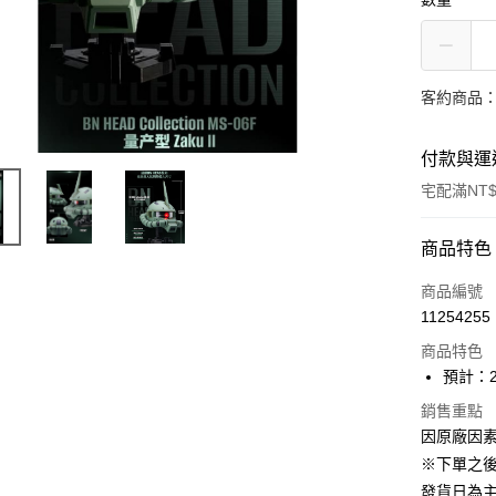
客約商品
付款與運
宅配滿NT$
付款方式
商品特色
信用卡一
商品編號
11254255
Apple Pay
商品特色
大哥付你
預計：2
相關說明
銷售重點
【大哥付
ATM付款
因原廠因
1.本服務
2.付款方
※下單之
流程，驗
發貨日為