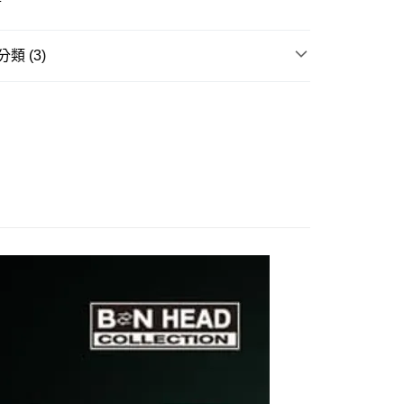
。
准額度、可分期數及費用金額請依後續交易確認頁面所載為準。
立30分鐘內，如未前往確認交易或遇審核未通過，訂單將自動取
舊)
「轉專審核」未通過狀況，表示未達大哥付你分期系統評分，恕
類 (3)
20，滿NT$3,000(含以上)免運費
評估內容。
式說明】
邊▸
機動戰士鋼彈 周邊商品
機動戰士鋼彈 最新發
離島)(舊)
項不併入電信帳單，「大哥付你分期」於每月結算日後寄送繳費提
60，滿NT$3,000(含以上)免運費
訊連結打開帳單後，可選擇「超商條碼／台灣大直營門市／銀行轉
賣中
🔥最新預購商品
付／iPASS MONEY」等通路繳費。
自取，需自備購物袋取貨唷。
品牌▸
萬代 BANDAI
項】
係由「台灣大哥大股份有限公司」（以下簡稱本公司）所提供，讓
易時，得透過本服務購買商品或服務，並由商店將買賣／分期付
金債權讓與本公司後，依約使用本公司帳單繳交帳款。
意付款使用「大哥付你分期」之契約關係目的，商店將以您的個人
含姓名、電話或地址）提供予台灣大哥大進項蒐集、處理及利
公司與您本人進行分期帳單所需資料之確認、核對及更正。
戶服務條款，請詳閱以下連結：
https://oppay.tw/userRule