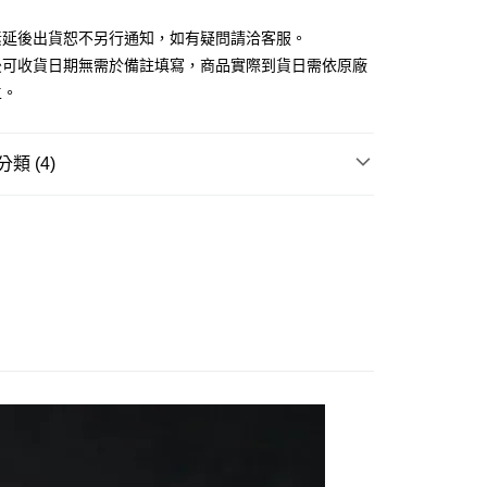
式選擇「大哥付你分期」，訂單成立後會自動跳轉到大哥付的交易
證手機門號後，選擇欲分期的期數、繳款截止日，確認付款後即
素延後出貨恕不另行通知，如有疑問請洽客服。
。
准額度、可分期數及費用金額請依後續交易確認頁面所載為準。
後可收貨日期無需於備註填寫，商品實際到貨日需依原廠
立30分鐘內，如未前往確認交易或遇審核未通過，訂單將自動取
取貨付款(舊)
主。
「轉專審核」未通過狀況，表示未達大哥付你分期系統評分，恕
0，滿NT$3,000(含以上)免運費
評估內容。
式說明】
後全家取貨(舊)
項不併入電信帳單，「大哥付你分期」於每月結算日後寄送繳費提
類 (4)
0，滿NT$3,000(含以上)免運費
訊連結打開帳單後，可選擇「超商條碼／台灣大直營門市／銀行轉
邊▸
日本動漫 周邊商品
鏈鋸人
付／iPASS MONEY」等通路繳費。
1取貨付款(舊)
ILE 好微笑▸
黏土人/黏土娃
項】
0，滿NT$3,000(含以上)免運費
賣中
係由「台灣大哥大股份有限公司」（以下簡稱本公司）所提供，讓
🔥最新預購商品
易時，得透過本服務購買商品或服務，並由商店將買賣／分期付
7-11取貨(舊)
品牌▸
好微笑 Good Smile
金債權讓與本公司後，依約使用本公司帳單繳交帳款。
0，滿NT$3,000(含以上)免運費
意付款使用「大哥付你分期」之契約關係目的，商店將以您的個人
含姓名、電話或地址）提供予台灣大哥大進項蒐集、處理及利
舊)
公司與您本人進行分期帳單所需資料之確認、核對及更正。
戶服務條款，請詳閱以下連結：
https://oppay.tw/userRule
20，滿NT$3,000(含以上)免運費
離島)(舊)
60，滿NT$3,000(含以上)免運費