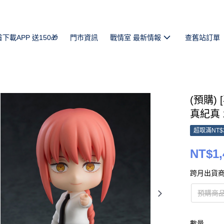
首下載APP 送150🎁
門市資訊
戰情室 最新情報
查舊站訂單
(預購) 
真紀真 20
超取滿NT$
NT$1,
跨月出貨商
預購商
數量