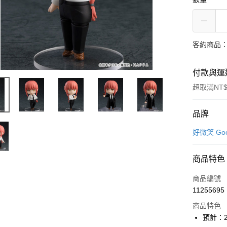
客約商品
付款與運
超取滿NT$
付款方式
品牌
信用卡一
好微笑 Goo
超商取貨
商品特色
Apple Pay
商品編號
大哥付你
11255695
相關說明
商品特色
【大哥付
ATM付款
預計：2
1.本服務