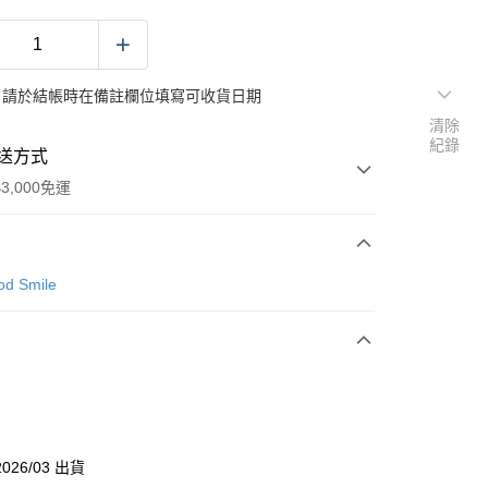
：請於結帳時在備註欄位填寫可收貨日期
清除
紀錄
送方式
3,000免運
次付款
d Smile
付款
分期
你分期使用說明】
026/03 出貨
由台灣大哥大提供，台灣大哥大用戶可立即使用無須另外申請。