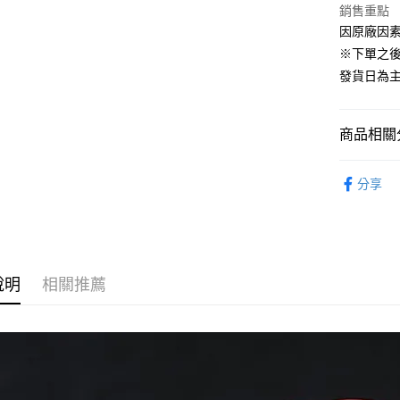
2.付款方
銷售重點
流程，驗
因原廠因
完成交易
運送方式
3.實際核
※下單之
4.訂單成
預購-全家
發貨日為
消。如遇
每筆NT$9
無法說明
【繳款方
預購-付款
1.分期款
商品相關分
醒簡訊。
每筆NT$9
2.透過簡
從作品找周
帳／街口支
分享
預購-7-1
GOOD SM
【注意事
每筆NT$9
⏰預購開
1.本服務
用戶於交
預購-付款後
找玩具模型
款買賣價
每筆NT$9
2.基於同
說明
相關推薦
資料（包
預購-宅配(
用，由本
3.完整用
每筆NT$1
預購-宅配(
每筆NT$1