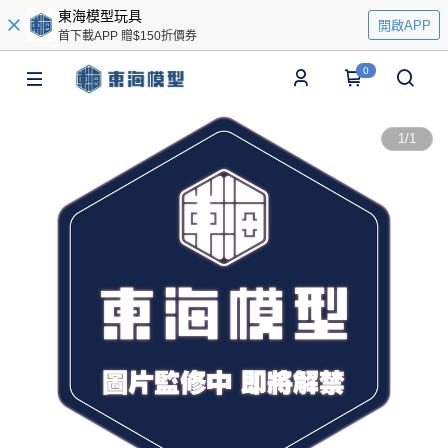
東海模型玩具
開啟APP
首下載APP 贈$150折價券
0
1
/
1