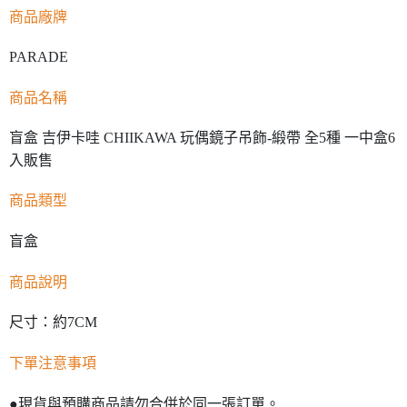
【注意事項】
商品廠牌
預購-付款後7-11取貨(舊)
1.本服務係由「台灣大哥大股份有限公司」（以下簡稱本公司）所提供，讓
用戶於交易時，得透過本服務購買商品或服務，並由商店將買賣／分期付款
每筆NT$90，滿NT$3,000(含以上)免運費
買賣價金債權讓與本公司後，依約使用本公司帳單繳交帳款。
PARADE
2.基於同意付款使用「大哥付你分期」之契約關係目的，商店將以您的個人
預購-宅配(舊)
資料（包含姓名、電話或地址）提供予台灣大哥大進項蒐集、處理及利用，
商品名稱
由本公司與您本人進行分期帳單所需資料之確認、核對及更正。
每筆NT$120，滿NT$3,000(含以上)免運費
3.完整用戶服務條款，請詳閱以下連結：
https://oppay.tw/userRule
盲盒 吉伊卡哇 CHIIKAWA 玩偶鏡子吊飾-緞帶 全5種 一中盒6
預購-宅配(離島)(舊)
入販售
每筆NT$160，滿NT$3,000(含以上)免運費
東海門市自取，需自備購物袋取貨唷。
商品類型
免運費
盲盒
商品說明
尺寸：約7CM
下單注意事項
●現貨與預購商品請勿合併於同一張訂單。