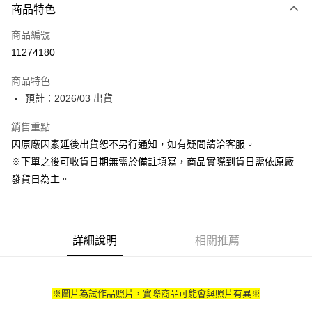
商品特色
信用卡一次付款
商品編號
超商取貨付款
11274180
Apple Pay
商品特色
大哥付你分期
預計：2026/03 出貨
相關說明
銷售重點
【大哥付你分期使用說明】
ATM付款
1.本服務由台灣大哥大提供，台灣大哥大用戶可立即使用無須另外申請。
因原廠因素延後出貨恕不另行通知，如有疑問請洽客服。
2.付款方式選擇「大哥付你分期」，訂單成立後會自動跳轉到大哥付的交易
※下單之後可收貨日期無需於備註填寫，商品實際到貨日需依原廠
流程，驗證手機門號後，選擇欲分期的期數、繳款截止日，確認付款後即完
運送方式
成交易。
發貨日為主。
3.實際核准額度、可分期數及費用金額請依後續交易確認頁面所載為準。
預購-全家取貨付款(舊)
4.訂單成立30分鐘內，如未前往確認交易或遇審核未通過，訂單將自動取
每筆NT$90，滿NT$3,000(含以上)免運費
消。如遇「轉專審核」未通過狀況，表示未達大哥付你分期系統評分，恕無
法說明評估內容。
預購-付款後全家取貨(舊)
詳細說明
相關推薦
【繳款方式說明】
1.分期款項不併入電信帳單，「大哥付你分期」於每月結算日後寄送繳費提
每筆NT$90，滿NT$3,000(含以上)免運費
醒簡訊。
2.透過簡訊連結打開帳單後，可選擇「超商條碼／台灣大直營門市／銀行轉
預購-7-11取貨付款(舊)
帳／街口支付／iPASS MONEY」等通路繳費。
※圖片為試作品照片，實際商品可能會與照片有異※
每筆NT$90，滿NT$3,000(含以上)免運費