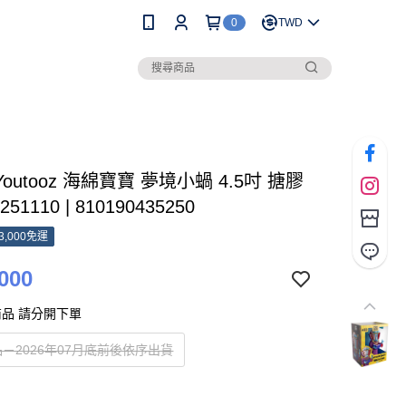
0
TWD
Youtooz 海綿寶寶 夢境小蝸 4.5吋 搪膠
51110 | 810190435250
3,000免運
000
品 請分開下單
－2026年07月底前後依序出貨