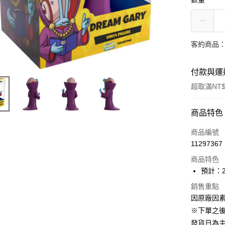
客約商品
付款與運
超取滿NT$
付款方式
商品特色
信用卡一
商品編號
11297367
超商取貨
商品特色
Apple Pay
預計：2
大哥付你
銷售重點
因原廠因
相關說明
【大哥付
※下單之
ATM付款
1.本服務
發貨日為