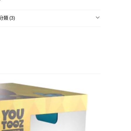
式選擇「大哥付你分期」，訂單成立後會自動跳轉到大哥付的交易
證手機門號後，選擇欲分期的期數、繳款截止日，確認付款後即
。
准額度、可分期數及費用金額請依後續交易確認頁面所載為準。
類 (3)
立30分鐘內，如未前往確認交易或遇審核未通過，訂單將自動取
取貨付款(舊)
「轉專審核」未通過狀況，表示未達大哥付你分期系統評分，恕
邊▸
歐美動漫 周邊商品
海綿寶寶
0，滿NT$3,000(含以上)免運費
評估內容。
式說明】
賣中
🔥最新預購商品
後全家取貨(舊)
項不併入電信帳單，「大哥付你分期」於每月結算日後寄送繳費提
品牌▸
其他品牌
0，滿NT$3,000(含以上)免運費
訊連結打開帳單後，可選擇「超商條碼／台灣大直營門市／銀行轉
付／iPASS MONEY」等通路繳費。
1取貨付款(舊)
項】
0，滿NT$3,000(含以上)免運費
係由「台灣大哥大股份有限公司」（以下簡稱本公司）所提供，讓
易時，得透過本服務購買商品或服務，並由商店將買賣／分期付
7-11取貨(舊)
金債權讓與本公司後，依約使用本公司帳單繳交帳款。
0，滿NT$3,000(含以上)免運費
意付款使用「大哥付你分期」之契約關係目的，商店將以您的個人
含姓名、電話或地址）提供予台灣大哥大進項蒐集、處理及利
舊)
公司與您本人進行分期帳單所需資料之確認、核對及更正。
戶服務條款，請詳閱以下連結：
https://oppay.tw/userRule
20，滿NT$3,000(含以上)免運費
離島)(舊)
60，滿NT$3,000(含以上)免運費