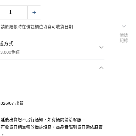
：請於結帳時在備註欄位填寫可收貨日期
清除
紀錄
送方式
3,000免運
次付款
付款
026/07 出貨
分期
素延後出貨恕不另行通知，如有疑問請洽客服。
你分期使用說明】
後可收貨日期無需於備註填寫，商品實際到貨日需依原廠
由台灣大哥大提供，台灣大哥大用戶可立即使用無須另外申請。
主。