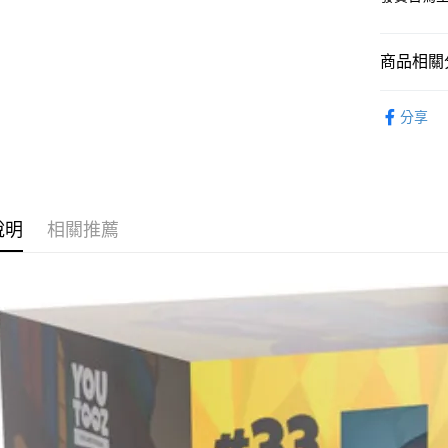
2.付款方
流程，驗
完成交易
運送方式
3.實際核
商品相關分
4.訂單成
預購-全家
消。如遇
從作品找周
每筆NT$9
無法說明
分享
【繳款方
⏰預購開
預購-付款
1.分期款
醒簡訊。
找玩具模型
每筆NT$9
2.透過簡
帳／街口支
預購-7-1
說明
相關推薦
【注意事
每筆NT$9
1.本服務
用戶於交
預購-付款後
款買賣價
每筆NT$9
2.基於同
資料（包
預購-宅配(
用，由本
3.完整用
每筆NT$1
預購-宅配(
每筆NT$1