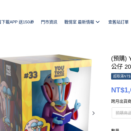
首下載APP 送150🎁
門市資訊
戰情室 最新情報
查舊站訂單
(預購) 
公仔 202
超取滿NT$
NT$1,
跨月出貨商
預購商品
數量