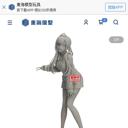
東海模型玩具
開啟APP
首下載APP 贈$150折價券
0
1
/
4