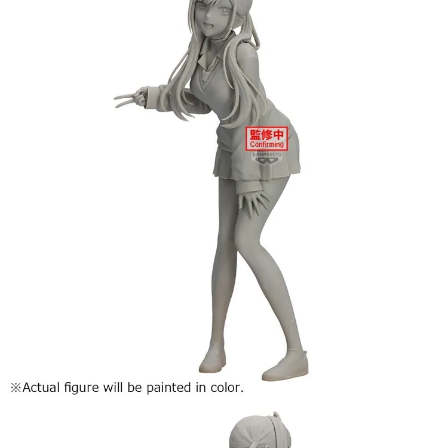
【注意事項】
預購-付款後7-11取貨(舊)
1.本服務係由「台灣大哥大股份有限公司」（以下簡稱本公司）所提供，讓
用戶於交易時，得透過本服務購買商品或服務，並由商店將買賣／分期付款
每筆NT$90，滿NT$3,000(含以上)免運費
買賣價金債權讓與本公司後，依約使用本公司帳單繳交帳款。
2.基於同意付款使用「大哥付你分期」之契約關係目的，商店將以您的個人
預購-宅配(舊)
資料（包含姓名、電話或地址）提供予台灣大哥大進項蒐集、處理及利用，
由本公司與您本人進行分期帳單所需資料之確認、核對及更正。
每筆NT$120，滿NT$3,000(含以上)免運費
3.完整用戶服務條款，請詳閱以下連結：
https://oppay.tw/userRule
預購-宅配(離島)(舊)
每筆NT$160，滿NT$3,000(含以上)免運費
東海門市自取，需自備購物袋取貨唷。
免運費