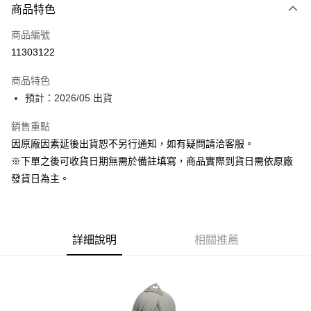
商品特色
信用卡一次付款
商品編號
超商取貨付款
11303122
Apple Pay
商品特色
大哥付你分期
預計：2026/05 出貨
相關說明
銷售重點
【大哥付你分期使用說明】
ATM付款
1.本服務由台灣大哥大提供，台灣大哥大用戶可立即使用無須另外申請。
因原廠因素延後出貨恕不另行通知，如有疑問請洽客服。
2.付款方式選擇「大哥付你分期」，訂單成立後會自動跳轉到大哥付的交易
※下單之後可收貨日期無需於備註填寫，商品實際到貨日需依原廠
流程，驗證手機門號後，選擇欲分期的期數、繳款截止日，確認付款後即完
運送方式
成交易。
發貨日為主。
3.實際核准額度、可分期數及費用金額請依後續交易確認頁面所載為準。
預購-全家取貨付款(舊)
4.訂單成立30分鐘內，如未前往確認交易或遇審核未通過，訂單將自動取
每筆NT$90，滿NT$3,000(含以上)免運費
消。如遇「轉專審核」未通過狀況，表示未達大哥付你分期系統評分，恕無
法說明評估內容。
預購-付款後全家取貨(舊)
詳細說明
相關推薦
【繳款方式說明】
1.分期款項不併入電信帳單，「大哥付你分期」於每月結算日後寄送繳費提
每筆NT$90，滿NT$3,000(含以上)免運費
醒簡訊。
2.透過簡訊連結打開帳單後，可選擇「超商條碼／台灣大直營門市／銀行轉
預購-7-11取貨付款(舊)
帳／街口支付／iPASS MONEY」等通路繳費。
每筆NT$90，滿NT$3,000(含以上)免運費