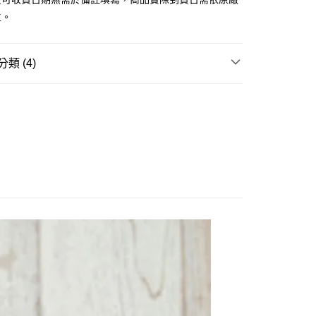
證手機門號後，選擇欲分期的期數、繳款截止日，確認付款後即
主。
。
准額度、可分期數及費用金額請依後續交易確認頁面所載為準。
立30分鐘內，如未前往確認交易或遇審核未通過，訂單將自動取
舊)
「轉專審核」未通過狀況，表示未達大哥付你分期系統評分，恕
類 (4)
20，滿NT$3,000(含以上)免運費
評估內容。
式說明】
邊▸
日本動漫 周邊商品
🔍更多日本動漫
離島)(舊)
項不併入電信帳單，「大哥付你分期」於每月結算日後寄送繳費提
賣中
🔥最新預購商品
60，滿NT$3,000(含以上)免運費
訊連結打開帳單後，可選擇「超商條碼／台灣大直營門市／銀行轉
付／iPASS MONEY」等通路繳費。
品牌▸
壽屋 KOTOBUKIYA
自取，需自備購物袋取貨唷。
玩▸
原創美少女/🔞美少女▸
快來帶你婆回家
項】
係由「台灣大哥大股份有限公司」（以下簡稱本公司）所提供，讓
易時，得透過本服務購買商品或服務，並由商店將買賣／分期付
金債權讓與本公司後，依約使用本公司帳單繳交帳款。
意付款使用「大哥付你分期」之契約關係目的，商店將以您的個人
含姓名、電話或地址）提供予台灣大哥大進項蒐集、處理及利
公司與您本人進行分期帳單所需資料之確認、核對及更正。
戶服務條款，請詳閱以下連結：
https://oppay.tw/userRule