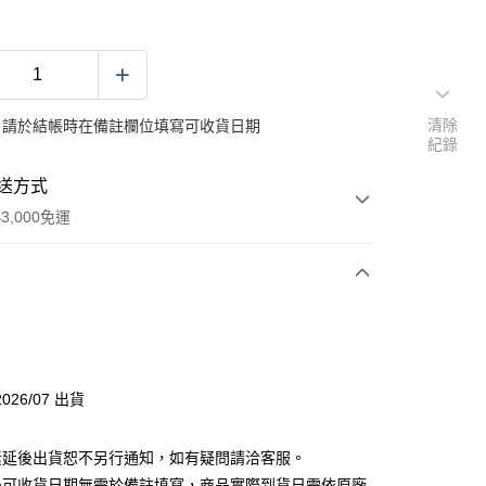
清除
：請於結帳時在備註欄位填寫可收貨日期
紀錄
送方式
3,000免運
次付款
分期
026/07 出貨
你分期使用說明】
素延後出貨恕不另行通知，如有疑問請洽客服。
由台灣大哥大提供，台灣大哥大用戶可立即使用無須另外申請。
式選擇「大哥付你分期」，訂單成立後會自動跳轉到大哥付的交易
後可收貨日期無需於備註填寫，商品實際到貨日需依原廠