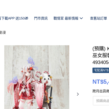
首下載APP 送150🎁
門市資訊
戰情室 最新情報
查舊站訂單
動漫
(預購) K
巫女服裝 
493405
宅配滿NT$
NT$5,
跨月出貨商
預購商品