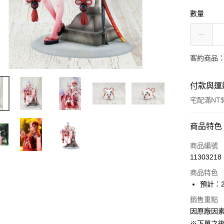
數量
客約商品
付款與運
宅配滿NT$
付款方式
商品特色
信用卡一
商品編號
11303218
Apple Pay
商品特色
大哥付你
預計：2
相關說明
銷售重點
【大哥付
ATM付款
因原廠因
1.本服務
2.付款方
※下單之