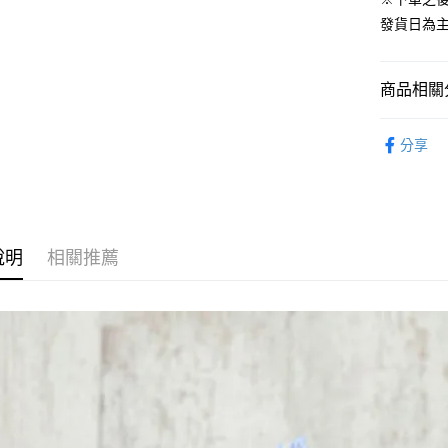
流程，驗
發貨日為
完成交易
運送方式
3.實際核
4.訂單成
預購-宅配(
消。如遇
商品相關分
每筆NT$1
無法說明
【繳款方
從作品找周
預購-宅配(
1.分期款
分享
醒簡訊。
⏰預購開
每筆NT$1
2.透過簡
帳／街口支
找玩具模型
東海門市
從系列找潮
【注意事
免運費
1.本服務
說明
相關推薦
用戶於交
款買賣價
2.基於同
資料（包
用，由本
3.完整用