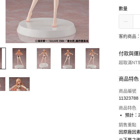
數量
客約商品
付款與運
超取滿NT$
付款方式
商品特色
信用卡一
商品編號
11323788
Apple Pay
商品特色
大哥付你
預計：2
相關說明
銷售重點
【大哥付
ATM付款
因原廠因
1.本服務
2.付款方
※下單之