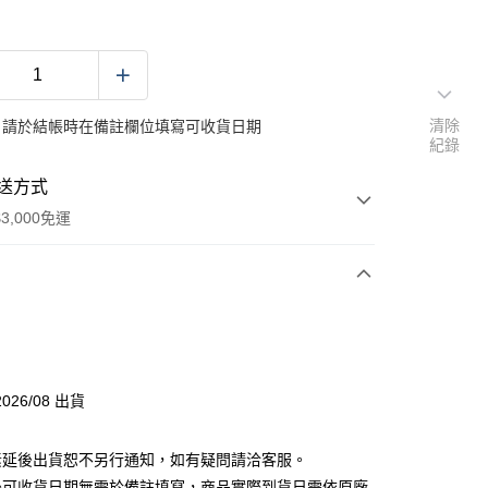
清除
：請於結帳時在備註欄位填寫可收貨日期
紀錄
送方式
3,000免運
次付款
分期
026/08 出貨
你分期使用說明】
素延後出貨恕不另行通知，如有疑問請洽客服。
由台灣大哥大提供，台灣大哥大用戶可立即使用無須另外申請。
式選擇「大哥付你分期」，訂單成立後會自動跳轉到大哥付的交易
後可收貨日期無需於備註填寫，商品實際到貨日需依原廠