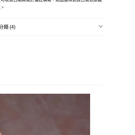
證手機門號後，選擇欲分期的期數、繳款截止日，確認付款後即
主。
。
准額度、可分期數及費用金額請依後續交易確認頁面所載為準。
立30分鐘內，如未前往確認交易或遇審核未通過，訂單將自動取
後全家取貨(舊)
「轉專審核」未通過狀況，表示未達大哥付你分期系統評分，恕
類 (4)
0，滿NT$3,000(含以上)免運費
評估內容。
式說明】
邊▸
日本動漫 周邊商品
戀上換裝娃娃
7-11取貨(舊)
項不併入電信帳單，「大哥付你分期」於每月結算日後寄送繳費提
賣中
🔥最新預購商品
0，滿NT$3,000(含以上)免運費
訊連結打開帳單後，可選擇「超商條碼／台灣大直營門市／銀行轉
付／iPASS MONEY」等通路繳費。
品牌▸
日系其他品牌
舊)
玩▸
原創美少女/🔞美少女▸
快來帶你婆回家
項】
20，滿NT$3,000(含以上)免運費
係由「台灣大哥大股份有限公司」（以下簡稱本公司）所提供，讓
易時，得透過本服務購買商品或服務，並由商店將買賣／分期付
離島)(舊)
金債權讓與本公司後，依約使用本公司帳單繳交帳款。
60，滿NT$3,000(含以上)免運費
意付款使用「大哥付你分期」之契約關係目的，商店將以您的個人
含姓名、電話或地址）提供予台灣大哥大進項蒐集、處理及利
自取，需自備購物袋取貨唷。
公司與您本人進行分期帳單所需資料之確認、核對及更正。
戶服務條款，請詳閱以下連結：
https://oppay.tw/userRule