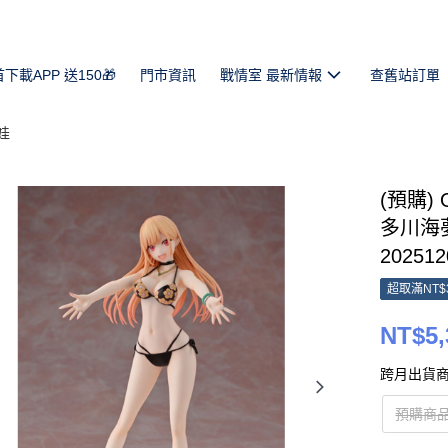
首下載APP 送150🎁
門市資訊
戰情室 最新情報
查舊站訂單
娃
(預購) 
多川海夢
202512
超取滿NT$
NT$5,
跨月出貨商
預購商品