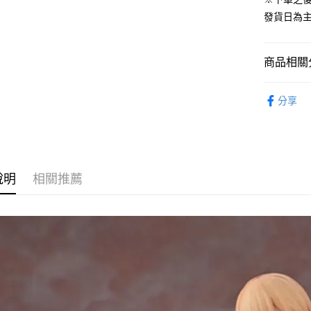
流程，驗
發貨日為
完成交易
運送方式
3.實際核
4.訂單成
預購-付款
消。如遇
商品相關分
每筆NT$9
無法說明
【繳款方
從作品找周
預購-付款後
1.分期款
分享
醒簡訊。
⏰預購開
每筆NT$9
2.透過簡
帳／街口支
找玩具模型
預購-宅配(
從系列找潮
【注意事
每筆NT$1
1.本服務
說明
相關推薦
用戶於交
預購-宅配(
款買賣價
每筆NT$1
2.基於同
資料（包
東海門市
用，由本
3.完整用
免運費