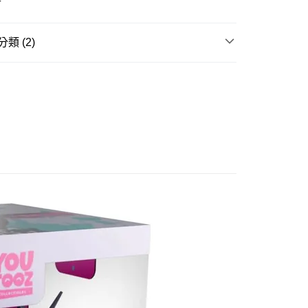
式選擇「大哥付你分期」，訂單成立後會自動跳轉到大哥付的交易
證手機門號後，選擇欲分期的期數、繳款截止日，確認付款後即
。
准額度、可分期數及費用金額請依後續交易確認頁面所載為準。
類 (2)
立30分鐘內，如未前往確認交易或遇審核未通過，訂單將自動取
取貨付款(舊)
「轉專審核」未通過狀況，表示未達大哥付你分期系統評分，恕
邊▸
日本動漫 周邊商品
鏈鋸人
0，滿NT$3,000(含以上)免運費
評估內容。
式說明】
賣中
🔥最新預購商品
後全家取貨(舊)
項不併入電信帳單，「大哥付你分期」於每月結算日後寄送繳費提
0，滿NT$3,000(含以上)免運費
訊連結打開帳單後，可選擇「超商條碼／台灣大直營門市／銀行轉
付／iPASS MONEY」等通路繳費。
1取貨付款(舊)
項】
0，滿NT$3,000(含以上)免運費
係由「台灣大哥大股份有限公司」（以下簡稱本公司）所提供，讓
易時，得透過本服務購買商品或服務，並由商店將買賣／分期付
7-11取貨(舊)
金債權讓與本公司後，依約使用本公司帳單繳交帳款。
0，滿NT$3,000(含以上)免運費
意付款使用「大哥付你分期」之契約關係目的，商店將以您的個人
含姓名、電話或地址）提供予台灣大哥大進項蒐集、處理及利
舊)
公司與您本人進行分期帳單所需資料之確認、核對及更正。
戶服務條款，請詳閱以下連結：
https://oppay.tw/userRule
20，滿NT$3,000(含以上)免運費
離島)(舊)
60，滿NT$3,000(含以上)免運費