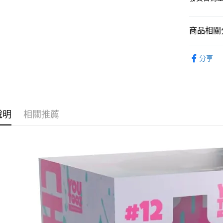
2.付款方
流程，驗
完成交易
運送方式
3.實際核
商品相關分
4.訂單成
預購-全家
消。如遇
從作品找周
每筆NT$9
無法說明
分享
【繳款方
⏰預購開
預購-付款
1.分期款
醒簡訊。
每筆NT$9
2.透過簡
帳／街口支
預購-7-1
說明
相關推薦
【注意事
每筆NT$9
1.本服務
用戶於交
預購-付款後
款買賣價
每筆NT$9
2.基於同
資料（包
預購-宅配(
用，由本
3.完整用
每筆NT$1
預購-宅配(
每筆NT$1