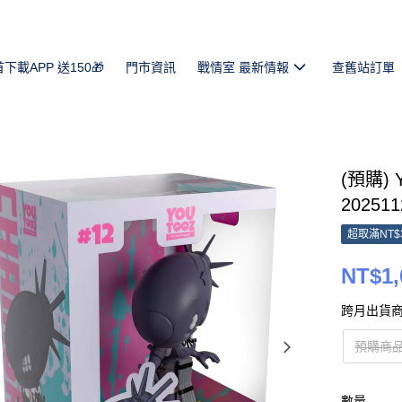
首下載APP 送150🎁
門市資訊
戰情室 最新情報
查舊站訂單
(預購)
202511
超取滿NT$
NT$1,
跨月出貨商
預購商品
數量