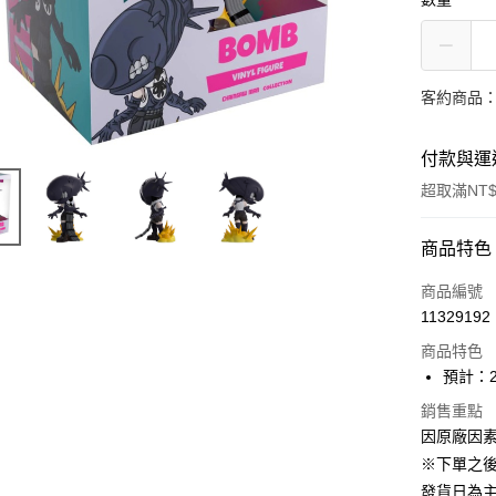
客約商品
付款與運
超取滿NT$
付款方式
商品特色
信用卡一
商品編號
11329192
超商取貨
商品特色
Apple Pay
預計：2
大哥付你
銷售重點
因原廠因
相關說明
【大哥付
※下單之
ATM付款
1.本服務
發貨日為