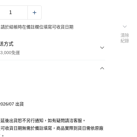
：請於結帳時在備註欄位填寫可收貨日期
清除
紀錄
送方式
3,000免運
次付款
付款
026/07 出貨
分期
素延後出貨恕不另行通知，如有疑問請洽客服。
你分期使用說明】
後可收貨日期無需於備註填寫，商品實際到貨日需依原廠
由台灣大哥大提供，台灣大哥大用戶可立即使用無須另外申請。
主。