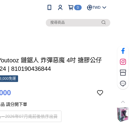
0
TWD
 Youtooz 鏈鋸人 炸彈惡魔 4吋 搪膠公仔
24 | 810190436844
3,000免運
000
品 請分開下單
－2026年07月底前後依序出貨