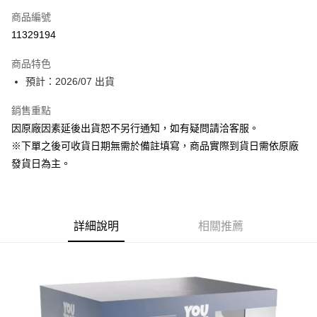
商品編號
超商取貨付款
11329194
Apple Pay
商品特色
大哥付你分期
預計：2026/07 出貨
相關說明
銷售重點
【大哥付你分期使用說明】
ATM付款
1.本服務由台灣大哥大提供，台灣大哥大用戶可立即使用無須另外申請。
因原廠因素延後出貨恕不另行通知，如有疑問請洽客服。
2.付款方式選擇「大哥付你分期」，訂單成立後會自動跳轉到大哥付的交易
※下單之後可收貨日期無需於備註填寫，商品實際到貨日需依原廠
流程，驗證手機門號後，選擇欲分期的期數、繳款截止日，確認付款後即完
運送方式
成交易。
發貨日為主。
3.實際核准額度、可分期數及費用金額請依後續交易確認頁面所載為準。
預購-全家取貨付款(舊)
4.訂單成立30分鐘內，如未前往確認交易或遇審核未通過，訂單將自動取
每筆NT$90，滿NT$3,000(含以上)免運費
消。如遇「轉專審核」未通過狀況，表示未達大哥付你分期系統評分，恕無
法說明評估內容。
預購-付款後全家取貨(舊)
詳細說明
相關推薦
【繳款方式說明】
1.分期款項不併入電信帳單，「大哥付你分期」於每月結算日後寄送繳費提
每筆NT$90，滿NT$3,000(含以上)免運費
醒簡訊。
2.透過簡訊連結打開帳單後，可選擇「超商條碼／台灣大直營門市／銀行轉
預購-7-11取貨付款(舊)
帳／街口支付／iPASS MONEY」等通路繳費。
每筆NT$90，滿NT$3,000(含以上)免運費
【注意事項】
預購-付款後7-11取貨(舊)
1.本服務係由「台灣大哥大股份有限公司」（以下簡稱本公司）所提供，讓