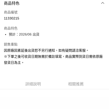
商品特色
信用卡一次付款
商品編號
超商取貨付款
11330215
Apple Pay
商品特色
大哥付你分期
預計：2026/06 出貨
相關說明
銷售重點
【大哥付你分期使用說明】
ATM付款
1.本服務由台灣大哥大提供，台灣大哥大用戶可立即使用無須另外申請。
因原廠因素延後出貨恕不另行通知，如有疑問請洽客服。
2.付款方式選擇「大哥付你分期」，訂單成立後會自動跳轉到大哥付的交易
※下單之後可收貨日期無需於備註填寫，商品實際到貨日需依原廠
流程，驗證手機門號後，選擇欲分期的期數、繳款截止日，確認付款後即完
運送方式
成交易。
發貨日為主。
3.實際核准額度、可分期數及費用金額請依後續交易確認頁面所載為準。
預購-全家取貨付款(舊)
4.訂單成立30分鐘內，如未前往確認交易或遇審核未通過，訂單將自動取
每筆NT$90，滿NT$3,000(含以上)免運費
消。如遇「轉專審核」未通過狀況，表示未達大哥付你分期系統評分，恕無
法說明評估內容。
預購-付款後全家取貨(舊)
詳細說明
相關推薦
【繳款方式說明】
1.分期款項不併入電信帳單，「大哥付你分期」於每月結算日後寄送繳費提
每筆NT$90，滿NT$3,000(含以上)免運費
醒簡訊。
2.透過簡訊連結打開帳單後，可選擇「超商條碼／台灣大直營門市／銀行轉
預購-7-11取貨付款(舊)
帳／街口支付／iPASS MONEY」等通路繳費。
每筆NT$90，滿NT$3,000(含以上)免運費