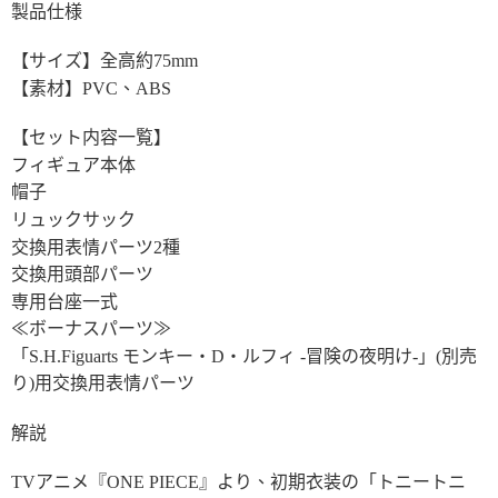
製品仕様
【サイズ】全高約75mm
【素材】PVC、ABS
【セット内容一覧】
フィギュア本体
帽子
リュックサック
交換用表情パーツ2種
交換用頭部パーツ
専用台座一式
≪ボーナスパーツ≫
「S.H.Figuarts モンキー・D・ルフィ -冒険の夜明け-」(別売
り)用交換用表情パーツ
解説
TVアニメ『ONE PIECE』より、初期衣装の「トニートニ