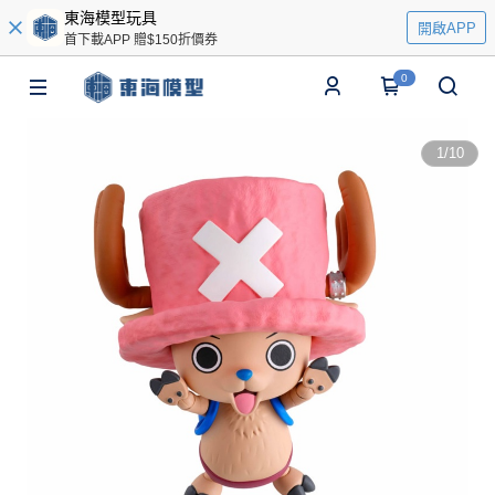
東海模型玩具
開啟APP
首下載APP 贈$150折價券
0
1
/
10