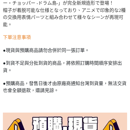
ー・チョッパー -ドラム島-」が完全新規造形で登場！
帽子が着脱可能な仕様となっており、アニメで印象的な2種
の交換用表情パーツと組み合わせて様々なシーンが再現可
能。
下單注意事項
●現貨與預購商品請勿合併於同一張訂單。
●到貨不足與分批到貨的商品，將依照訂購時間順序安排出
貨。
●預購商品，發售日後才由原廠商通知台灣到貨量，無法交貨
也會全額退款，還請見諒。