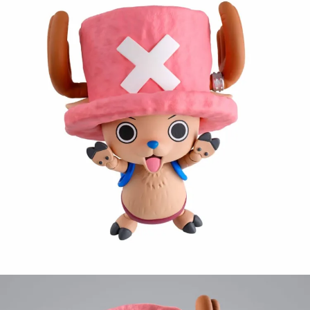
【注意事項】
預購-付款後7-11取貨(舊)
1.本服務係由「台灣大哥大股份有限公司」（以下簡稱本公司）所提供，讓
用戶於交易時，得透過本服務購買商品或服務，並由商店將買賣／分期付款
每筆NT$90，滿NT$3,000(含以上)免運費
買賣價金債權讓與本公司後，依約使用本公司帳單繳交帳款。
2.基於同意付款使用「大哥付你分期」之契約關係目的，商店將以您的個人
預購-宅配(舊)
資料（包含姓名、電話或地址）提供予台灣大哥大進項蒐集、處理及利用，
由本公司與您本人進行分期帳單所需資料之確認、核對及更正。
每筆NT$120，滿NT$3,000(含以上)免運費
3.完整用戶服務條款，請詳閱以下連結：
https://oppay.tw/userRule
預購-宅配(離島)(舊)
每筆NT$160，滿NT$3,000(含以上)免運費
東海門市自取，需自備購物袋取貨唷。
免運費