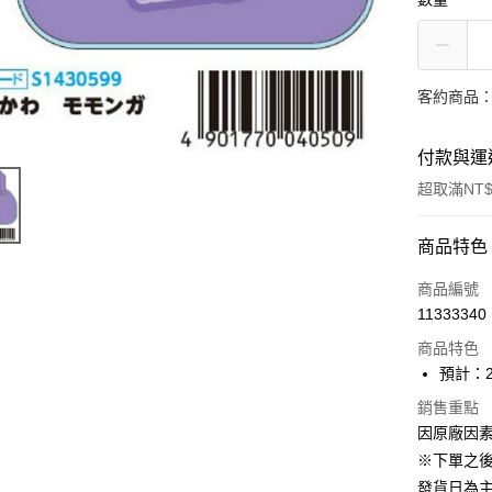
客約商品
付款與運
超取滿NT$
付款方式
商品特色
信用卡一
商品編號
11333340
超商取貨
商品特色
Apple Pay
預計：2
大哥付你
銷售重點
因原廠因
相關說明
【大哥付
※下單之
ATM付款
1.本服務
發貨日為