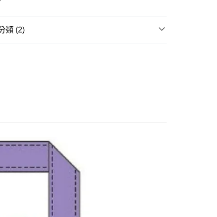
式選擇「大哥付你分期」，訂單成立後會自動跳轉到大哥付的交易
證手機門號後，選擇欲分期的期數、繳款截止日，確認付款後即
。
准額度、可分期數及費用金額請依後續交易確認頁面所載為準。
類 (2)
立30分鐘內，如未前往確認交易或遇審核未通過，訂單將自動取
取貨付款(舊)
「轉專審核」未通過狀況，表示未達大哥付你分期系統評分，恕
邊▸
日本動漫 周邊商品
吉伊卡哇
0，滿NT$3,000(含以上)免運費
評估內容。
式說明】
賣中
🔥最新預購商品
後全家取貨(舊)
項不併入電信帳單，「大哥付你分期」於每月結算日後寄送繳費提
0，滿NT$3,000(含以上)免運費
訊連結打開帳單後，可選擇「超商條碼／台灣大直營門市／銀行轉
付／iPASS MONEY」等通路繳費。
1取貨付款(舊)
項】
0，滿NT$3,000(含以上)免運費
係由「台灣大哥大股份有限公司」（以下簡稱本公司）所提供，讓
易時，得透過本服務購買商品或服務，並由商店將買賣／分期付
7-11取貨(舊)
金債權讓與本公司後，依約使用本公司帳單繳交帳款。
0，滿NT$3,000(含以上)免運費
意付款使用「大哥付你分期」之契約關係目的，商店將以您的個人
含姓名、電話或地址）提供予台灣大哥大進項蒐集、處理及利
舊)
公司與您本人進行分期帳單所需資料之確認、核對及更正。
戶服務條款，請詳閱以下連結：
https://oppay.tw/userRule
20，滿NT$3,000(含以上)免運費
離島)(舊)
60，滿NT$3,000(含以上)免運費