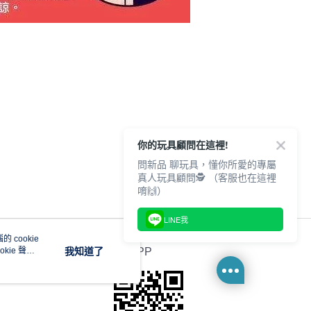
你的玩具顧問在這裡!
問新品 聊玩具，懂你所愛的專屬
真人玩具顧問🕵️ （客服也在這裡
唷🙌）
LINE我
 cookie
kie 聲明
我知道了
官方APP