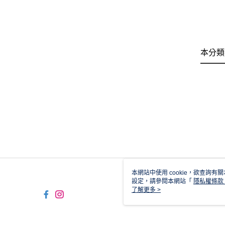
本分類
本網站中使用 cookie，欲查詢有關
設定，請參閱本網站「
隱私權條款
使用 cookie。
了解更多 >