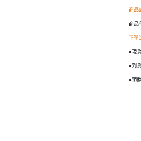
商品
商品代
下單
●現
●到
●預