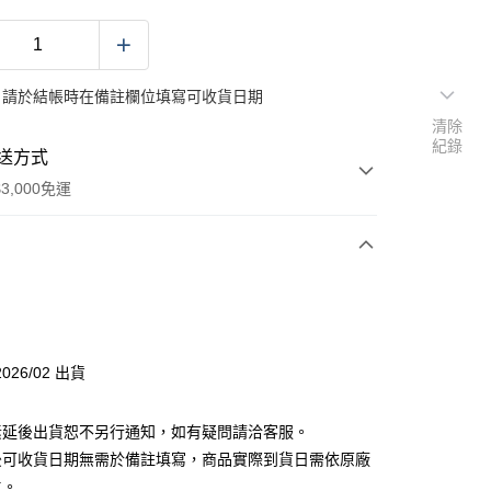
：請於結帳時在備註欄位填寫可收貨日期
清除
紀錄
送方式
3,000免運
次付款
付款
026/02 出貨
分期
素延後出貨恕不另行通知，如有疑問請洽客服。
你分期使用說明】
後可收貨日期無需於備註填寫，商品實際到貨日需依原廠
由台灣大哥大提供，台灣大哥大用戶可立即使用無須另外申請。
主。