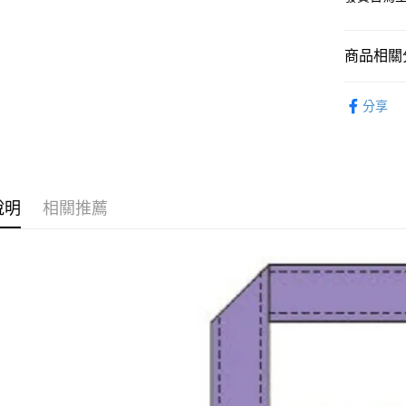
2.付款方
流程，驗
完成交易
運送方式
3.實際核
商品相關分
4.訂單成
預購-全家
消。如遇
從作品找周
每筆NT$9
無法說明
分享
【繳款方
⏰預購開
預購-付款
1.分期款
醒簡訊。
每筆NT$9
2.透過簡
帳／街口支
預購-7-1
說明
相關推薦
【注意事
每筆NT$9
1.本服務
用戶於交
預購-付款後
款買賣價
每筆NT$9
2.基於同
資料（包
預購-宅配(
用，由本
3.完整用
每筆NT$1
預購-宅配(
每筆NT$1