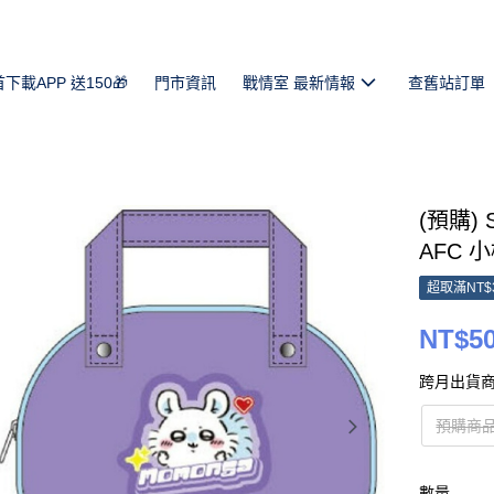
首下載APP 送150🎁
門市資訊
戰情室 最新情報
查舊站訂單
(預購)
AFC 小桃
超取滿NT$
NT$5
跨月出貨商
預購商品
數量