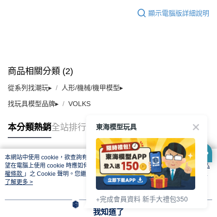
顯示電腦版詳細說明
商品相關分類 (2)
從系列找潮玩▸
人形/機械/機甲模型▸
找玩具模型品牌▸
VOLKS
東海模型玩具
本分類熱銷
全站排行
本網站中使用 cookie，欲查詢有關本網站使用 cookie 方式之詳情，及若您不希
熱門標籤
望在電腦上使用 cookie 時應如何變更電腦的 cookie 設定，請參閱本網站「
隱私
權條款
」之 Cookie 聲明。您繼續使用本網站即表示您同意本公司得按本網站使
用條款之 Cookie 聲明使用 cookie。
了解更多 >
+完成會員資料 新手大禮包350
我知道了