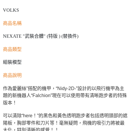
VOLKS
商品名稱
NEXATE "武裝合體" (特版 ) (替換件)
商品類型
組裝模型
商品說明
作為愛麗絲”搭配的機甲，“Nidy-2D-”設計的以飛行機甲為主
題的新機器人“Falchion”現在可以使用帶有清晰跑步者的特殊
版本！
可以清除“here！”的黑色和黃色透明跑步者包括透明頭部的遮
陽板，胸部零件和刀片等！毫無疑問，飛機的吸引力將被最
大化，特別清晰的感覺！！