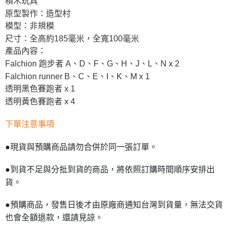
積木玩具
原型製作：造型村
模型：非規模
尺寸：全高約185毫米，全寬100毫米
產品內容：
Falchion 跑步者 A、D、F、G、H、J、L、N x 2
Falchion runner B、C、E、I、K、M x 1
透明黑色賽跑者 x 1
透明黃色賽跑者 x 4
下單注意事項
●現貨與預購商品請勿合併於同一張訂單。
●到貨不足與分批到貨的商品，將依照訂購時間順序安排出
貨。
●預購商品，發售日後才由原廠商通知台灣到貨量，無法交貨
也會全額退款，還請見諒。