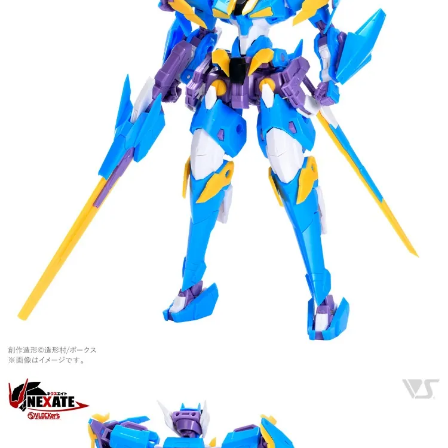
用戶於交易時，得透過本服務購買商品或服務，並由商店將買賣／分期付款
每筆NT$90，滿NT$3,000(含以上)免運費
買賣價金債權讓與本公司後，依約使用本公司帳單繳交帳款。
2.基於同意付款使用「大哥付你分期」之契約關係目的，商店將以您的個人
現貨-宅配
資料（包含姓名、電話或地址）提供予台灣大哥大進項蒐集、處理及利用，
由本公司與您本人進行分期帳單所需資料之確認、核對及更正。
每筆NT$120，滿NT$3,000(含以上)免運費
3.完整用戶服務條款，請詳閱以下連結：
https://oppay.tw/userRule
現貨-宅配(離島)
每筆NT$160，滿NT$3,000(含以上)免運費
東海門市自取，需自備購物袋取貨唷。
免運費