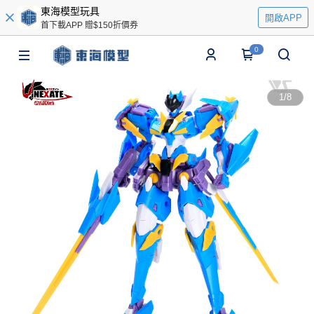
東海模型玩具
開啟APP
首下載APP 贈$150折價券
0
1
/
8