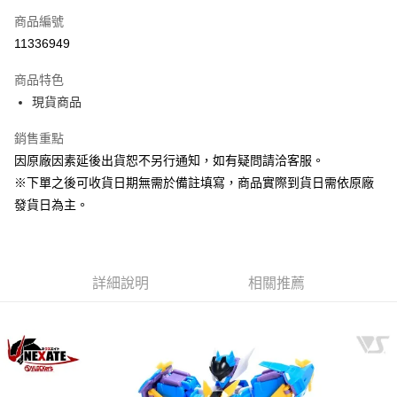
商品編號
超商取貨付款
11336949
Apple Pay
商品特色
大哥付你分期
現貨商品
相關說明
銷售重點
【大哥付你分期使用說明】
ATM付款
1.本服務由台灣大哥大提供，台灣大哥大用戶可立即使用無須另外申請。
因原廠因素延後出貨恕不另行通知，如有疑問請洽客服。
2.付款方式選擇「大哥付你分期」，訂單成立後會自動跳轉到大哥付的交易
※下單之後可收貨日期無需於備註填寫，商品實際到貨日需依原廠
流程，驗證手機門號後，選擇欲分期的期數、繳款截止日，確認付款後即完
運送方式
成交易。
發貨日為主。
3.實際核准額度、可分期數及費用金額請依後續交易確認頁面所載為準。
現貨-全家取貨付款
4.訂單成立30分鐘內，如未前往確認交易或遇審核未通過，訂單將自動取
每筆NT$90，滿NT$3,000(含以上)免運費
消。如遇「轉專審核」未通過狀況，表示未達大哥付你分期系統評分，恕無
法說明評估內容。
現貨-付款後全家取貨
詳細說明
相關推薦
【繳款方式說明】
1.分期款項不併入電信帳單，「大哥付你分期」於每月結算日後寄送繳費提
每筆NT$90，滿NT$3,000(含以上)免運費
醒簡訊。
2.透過簡訊連結打開帳單後，可選擇「超商條碼／台灣大直營門市／銀行轉
現貨-7-11取貨付款
帳／街口支付／iPASS MONEY」等通路繳費。
每筆NT$90，滿NT$3,000(含以上)免運費
【注意事項】
現貨-付款後7-11取貨
1.本服務係由「台灣大哥大股份有限公司」（以下簡稱本公司）所提供，讓