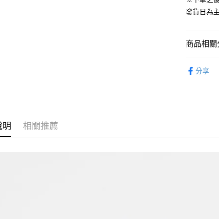
ATM付款
1.本服務
發貨日為
2.付款方
流程，驗
完成交易
運送方式
3.實際核
商品相關分
4.訂單成
預購-全家
消。如遇
從系列找潮
每筆NT$9
無法說明
分享
【繳款方
⏰預購開
預購-付款
1.分期款
醒簡訊。
每筆NT$9
2.透過簡
帳／街口支
預購-7-1
說明
相關推薦
【注意事
每筆NT$9
1.本服務
用戶於交
預購-付款後
款買賣價
每筆NT$9
2.基於同
資料（包
預購-宅配(
用，由本
3.完整用
每筆NT$1
預購-宅配(