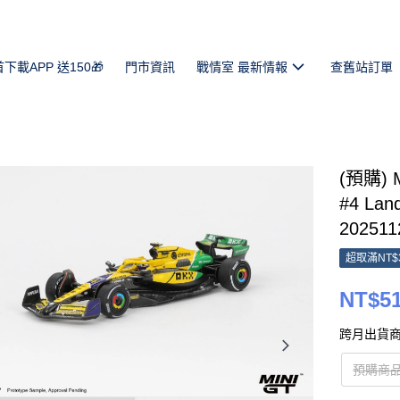
首下載APP 送150🎁
門市資訊
戰情室 最新情報
查舊站訂單
(預購) 
#4 Lan
202511
超取滿NT$
NT$5
跨月出貨商
預購商品