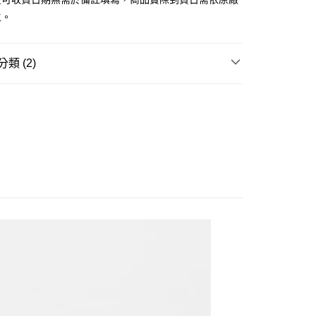
由台灣大哥大提供，台灣大哥大用戶可立即使用無須另外申請。
主。
式選擇「大哥付你分期」，訂單成立後會自動跳轉到大哥付的交易
證手機門號後，選擇欲分期的期數、繳款截止日，確認付款後即
。
准額度、可分期數及費用金額請依後續交易確認頁面所載為準。
類 (2)
立30分鐘內，如未前往確認交易或遇審核未通過，訂單將自動取
取貨付款(舊)
「轉專審核」未通過狀況，表示未達大哥付你分期系統評分，恕
玩▸
汽機車/模型小車▸
模型小車
0，滿NT$3,000(含以上)免運費
評估內容。
式說明】
賣中
🔥最新預購商品
後全家取貨(舊)
項不併入電信帳單，「大哥付你分期」於每月結算日後寄送繳費提
0，滿NT$3,000(含以上)免運費
訊連結打開帳單後，可選擇「超商條碼／台灣大直營門市／銀行轉
付／iPASS MONEY」等通路繳費。
1取貨付款(舊)
項】
0，滿NT$3,000(含以上)免運費
係由「台灣大哥大股份有限公司」（以下簡稱本公司）所提供，讓
易時，得透過本服務購買商品或服務，並由商店將買賣／分期付
7-11取貨(舊)
金債權讓與本公司後，依約使用本公司帳單繳交帳款。
0，滿NT$3,000(含以上)免運費
意付款使用「大哥付你分期」之契約關係目的，商店將以您的個人
含姓名、電話或地址）提供予台灣大哥大進項蒐集、處理及利
舊)
公司與您本人進行分期帳單所需資料之確認、核對及更正。
戶服務條款，請詳閱以下連結：
https://oppay.tw/userRule
20，滿NT$3,000(含以上)免運費
離島)(舊)