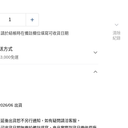
清除
：請於結帳時在備註欄位填寫可收貨日期
紀錄
送方式
3,000免運
次付款
付款
026/06 出貨
分期
素延後出貨恕不另行通知，如有疑問請洽客服。
你分期使用說明】
後可收貨日期無需於備註填寫，商品實際到貨日需依原廠