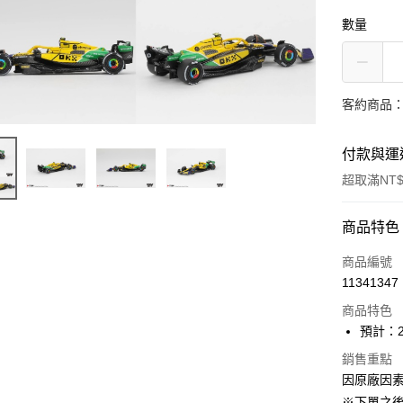
數量
客約商品
付款與運
超取滿NT$
付款方式
商品特色
信用卡一
商品編號
11341347
超商取貨
商品特色
Apple Pay
預計：2
大哥付你
銷售重點
因原廠因
相關說明
【大哥付
※下單之