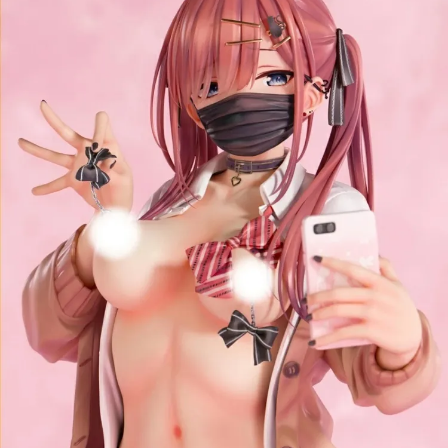
用戶於交易時，得透過本服務購買商品或服務，並由商店將買賣／分期付款
每筆NT$160，滿NT$3,000(含以上)免運費
買賣價金債權讓與本公司後，依約使用本公司帳單繳交帳款。
2.基於同意付款使用「大哥付你分期」之契約關係目的，商店將以您的個人
東海門市自取，需自備購物袋取貨唷。
資料（包含姓名、電話或地址）提供予台灣大哥大進項蒐集、處理及利用，
由本公司與您本人進行分期帳單所需資料之確認、核對及更正。
免運費
3.完整用戶服務條款，請詳閱以下連結：
https://oppay.tw/userRule