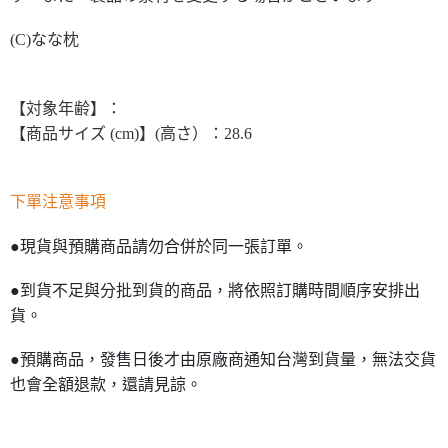
(C)なな枕
【対象年齢】：
【商品サイズ (cm)】(高さ）：28.6
下單注意事項
●現貨與預購商品請勿合併於同一張訂單。
●到貨不足與分批到貨的商品，將依照訂購時間順序安排出
貨。
●預購商品，發售日後才由原廠商通知台灣到貨量，無法交貨
也會全額退款，還請見諒。