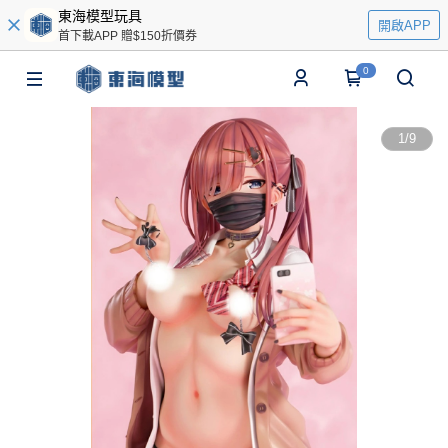
東海模型玩具
開啟APP
首下載APP 贈$150折價券
0
1
/
9