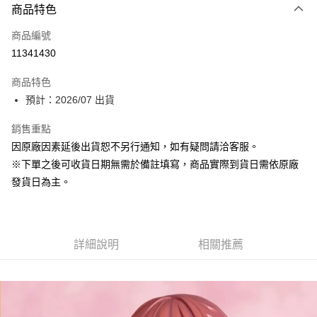
商品特色
信用卡一次付款
商品編號
Apple Pay
11341430
大哥付你分期
商品特色
相關說明
預計：2026/07 出貨
【大哥付你分期使用說明】
ATM付款
1.本服務由台灣大哥大提供，台灣大哥大用戶可立即使用無須另外申請。
銷售重點
2.付款方式選擇「大哥付你分期」，訂單成立後會自動跳轉到大哥付的交易
流程，驗證手機門號後，選擇欲分期的期數、繳款截止日，確認付款後即完
因原廠因素延後出貨恕不另行通知，如有疑問請洽客服。
運送方式
成交易。
※下單之後可收貨日期無需於備註填寫，商品實際到貨日需依原廠
3.實際核准額度、可分期數及費用金額請依後續交易確認頁面所載為準。
預購-付款後全家取貨(舊)
4.訂單成立30分鐘內，如未前往確認交易或遇審核未通過，訂單將自動取
發貨日為主。
每筆NT$90，滿NT$3,000(含以上)免運費
消。如遇「轉專審核」未通過狀況，表示未達大哥付你分期系統評分，恕無
法說明評估內容。
預購-付款後7-11取貨(舊)
【繳款方式說明】
1.分期款項不併入電信帳單，「大哥付你分期」於每月結算日後寄送繳費提
每筆NT$90，滿NT$3,000(含以上)免運費
醒簡訊。
詳細說明
相關推薦
2.透過簡訊連結打開帳單後，可選擇「超商條碼／台灣大直營門市／銀行轉
預購-宅配(舊)
帳／街口支付／iPASS MONEY」等通路繳費。
每筆NT$120，滿NT$3,000(含以上)免運費
【注意事項】
預購-宅配(離島)(舊)
1.本服務係由「台灣大哥大股份有限公司」（以下簡稱本公司）所提供，讓