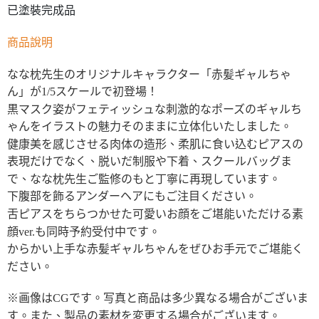
已塗裝完成品
商品說明
なな枕先生のオリジナルキャラクター「赤髪ギャルちゃ
ん」が1/5スケールで初登場！
黒マスク姿がフェティッシュな刺激的なポーズのギャルち
ゃんをイラストの魅力そのままに立体化いたしました。
健康美を感じさせる肉体の造形、柔肌に食い込むピアスの
表現だけでなく、脱いだ制服や下着、スクールバッグま
で、なな枕先生ご監修のもと丁寧に再現しています。
下腹部を飾るアンダーヘアにもご注目ください。
舌ピアスをちらつかせた可愛いお顔をご堪能いただける素
顔ver.も同時予約受付中です。
からかい上手な赤髪ギャルちゃんをぜひお手元でご堪能く
ださい。
※画像はCGです。写真と商品は多少異なる場合がございま
す。また、製品の素材を変更する場合がございます。