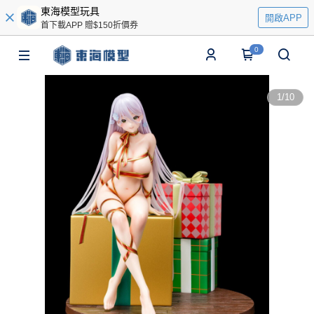
東海模型玩具
開啟APP
首下載APP 贈$150折價券
0
1
/
10