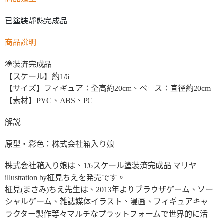
已塗裝靜態完成品
商品說明
塗装済完成品
【スケール】約1/6
【サイズ】フィギュア：全高約20cm、ベース：直径約20cm
【素材】PVC、ABS、PC
解説
原型・彩色：株式会社箱入り娘
株式会社箱入り娘は、1/6スケール塗装済完成品 マリヤ
illustration by柾見ちえを発売です。
柾見(まさみ)ちえ先生は、2013年よりブラウザゲーム、ソー
シャルゲーム、雑誌媒体イラスト、漫画、フィギュアキャ
ラクター製作等々マルチなプラットフォームで世界的に活