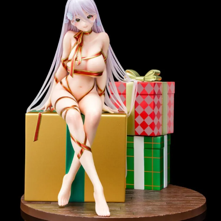
用戶於交易時，得透過本服務購買商品或服務，並由商店將買賣／分期付款
每筆NT$160，滿NT$3,000(含以上)免運費
買賣價金債權讓與本公司後，依約使用本公司帳單繳交帳款。
2.基於同意付款使用「大哥付你分期」之契約關係目的，商店將以您的個人
東海門市自取，需自備購物袋取貨唷。
資料（包含姓名、電話或地址）提供予台灣大哥大進項蒐集、處理及利用，
由本公司與您本人進行分期帳單所需資料之確認、核對及更正。
免運費
3.完整用戶服務條款，請詳閱以下連結：
https://oppay.tw/userRule