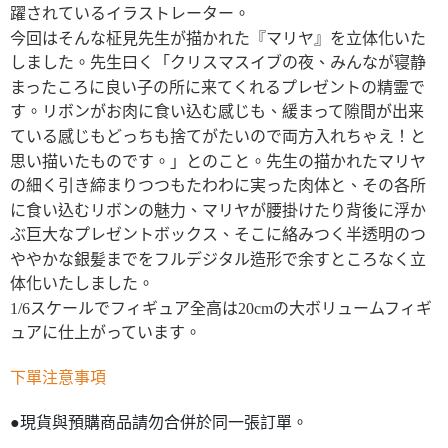
躍されているイラストレーター。
今回はそんな柾見先生が描かれた『マリヤ』を立体化いた
しました。先生曰く「クリスマスイブの夜、みんなが寝静
まったころに良い子の所に来てくれるプレゼントの精霊で
す。リボンがお肉に食い込む感じも、緩まって隙間が出来
ている感じもどっちも捨てがたいので両方入れちゃえ！と
思い描いたものです。」とのこと。先生の描かれたマリヤ
の細く引き締まりつつもたわわに実った肉体と、その各所
に食い込むリボンの魅力、マリヤが腰掛けたり背後に浮か
ぶ巨大なプレゼントボックス、そこに絡みつく半透明のつ
ややかな銀髪までをフルデジタル造形で余すところなく立
体化いたしました。
1/6スケールでフィギュア全高は20cmの大ボリュームフィギ
ュアに仕上がっています。
下單注意事項
●現貨與預購商品請勿合併於同一張訂單。