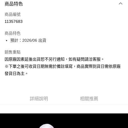
商品特色
信用卡一次付款
商品編號
Apple Pay
11357683
大哥付你分期
商品特色
相關說明
預計：2026/06 出貨
【大哥付你分期使用說明】
ATM付款
1.本服務由台灣大哥大提供，台灣大哥大用戶可立即使用無須另外申請。
銷售重點
2.付款方式選擇「大哥付你分期」，訂單成立後會自動跳轉到大哥付的交易
流程，驗證手機門號後，選擇欲分期的期數、繳款截止日，確認付款後即完
因原廠因素延後出貨恕不另行通知，如有疑問請洽客服。
運送方式
成交易。
※下單之後可收貨日期無需於備註填寫，商品實際到貨日需依原廠
3.實際核准額度、可分期數及費用金額請依後續交易確認頁面所載為準。
預購-付款後全家取貨(舊)
4.訂單成立30分鐘內，如未前往確認交易或遇審核未通過，訂單將自動取
發貨日為主。
每筆NT$90，滿NT$3,000(含以上)免運費
消。如遇「轉專審核」未通過狀況，表示未達大哥付你分期系統評分，恕無
法說明評估內容。
預購-付款後7-11取貨(舊)
【繳款方式說明】
1.分期款項不併入電信帳單，「大哥付你分期」於每月結算日後寄送繳費提
每筆NT$90，滿NT$3,000(含以上)免運費
醒簡訊。
詳細說明
相關推薦
2.透過簡訊連結打開帳單後，可選擇「超商條碼／台灣大直營門市／銀行轉
預購-宅配(舊)
帳／街口支付／iPASS MONEY」等通路繳費。
每筆NT$120，滿NT$3,000(含以上)免運費
【注意事項】
預購-宅配(離島)(舊)
1.本服務係由「台灣大哥大股份有限公司」（以下簡稱本公司）所提供，讓