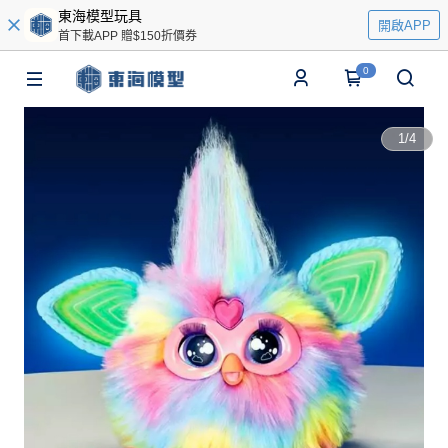
東海模型玩具
開啟APP
首下載APP 贈$150折價券
0
1
/
4