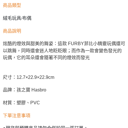
商品類型
絨毛玩具/布偶
商品說明
炫酷的燈效與甜美的舞姿：這款 FURBY菲比小精靈玩偶還可
以跳舞，同時還會迷人地眨眨眼；而作為一款會變色發光的
玩偶，它的耳朵還會隨著不同的燈效而發光
尺寸：12.7×22.9×22.9cm
品牌：孩之寶 Hasbro
材質：塑膠、PVC
下單注意事項