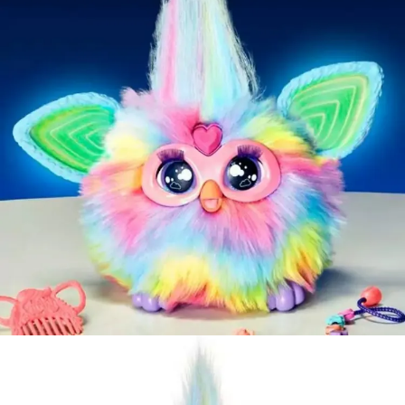
用戶於交易時，得透過本服務購買商品或服務，並由商店將買賣／分期付款
每筆NT$90，滿NT$3,000(含以上)免運費
買賣價金債權讓與本公司後，依約使用本公司帳單繳交帳款。
2.基於同意付款使用「大哥付你分期」之契約關係目的，商店將以您的個人
現貨-宅配
資料（包含姓名、電話或地址）提供予台灣大哥大進項蒐集、處理及利用，
由本公司與您本人進行分期帳單所需資料之確認、核對及更正。
每筆NT$120，滿NT$3,000(含以上)免運費
3.完整用戶服務條款，請詳閱以下連結：
https://oppay.tw/userRule
現貨-宅配(離島)
每筆NT$160，滿NT$3,000(含以上)免運費
東海門市自取，需自備購物袋取貨唷。
免運費