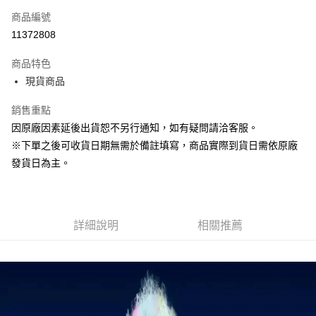
商品編號
超商取貨付款
11372808
Apple Pay
商品特色
大哥付你分期
現貨商品
相關說明
銷售重點
【大哥付你分期使用說明】
ATM付款
1.本服務由台灣大哥大提供，台灣大哥大用戶可立即使用無須另外申請。
因原廠因素延後出貨恕不另行通知，如有疑問請洽客服。
2.付款方式選擇「大哥付你分期」，訂單成立後會自動跳轉到大哥付的交易
※下單之後可收貨日期無需於備註填寫，商品實際到貨日需依原廠
流程，驗證手機門號後，選擇欲分期的期數、繳款截止日，確認付款後即完
運送方式
成交易。
發貨日為主。
3.實際核准額度、可分期數及費用金額請依後續交易確認頁面所載為準。
現貨-全家取貨付款
4.訂單成立30分鐘內，如未前往確認交易或遇審核未通過，訂單將自動取
每筆NT$90，滿NT$3,000(含以上)免運費
消。如遇「轉專審核」未通過狀況，表示未達大哥付你分期系統評分，恕無
法說明評估內容。
現貨-付款後全家取貨
詳細說明
相關推薦
【繳款方式說明】
1.分期款項不併入電信帳單，「大哥付你分期」於每月結算日後寄送繳費提
每筆NT$90，滿NT$3,000(含以上)免運費
醒簡訊。
2.透過簡訊連結打開帳單後，可選擇「超商條碼／台灣大直營門市／銀行轉
現貨-7-11取貨付款
帳／街口支付／iPASS MONEY」等通路繳費。
每筆NT$90，滿NT$3,000(含以上)免運費
【注意事項】
現貨-付款後7-11取貨
1.本服務係由「台灣大哥大股份有限公司」（以下簡稱本公司）所提供，讓