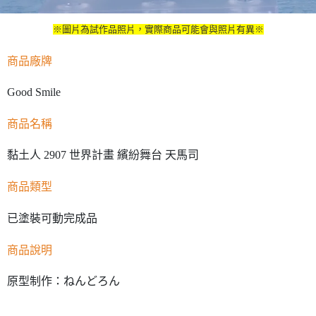
※圖片為試作品照片，實際商品可能會與照片有異※
商品廠牌
Good Smile
商品名稱
黏土人 2907 世界計畫 繽紛舞台 天馬司
商品類型
可動完成品
已塗裝
商品說明
原型制作：ねんどろん