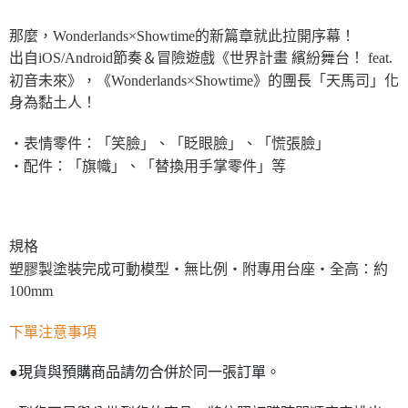
那麼，Wonderlands×Showtime的新篇章就此拉開序幕！
出自iOS/Android節奏＆冒險遊戲《世界計畫 繽紛舞台！ feat.
初音未來》，《Wonderlands×Showtime》的團長「天馬司」化
身為黏土人！
・表情零件：「笑臉」、「眨眼臉」、「慌張臉」
・配件：「旗幟」、「替換用手掌零件」等
規格
塑膠製塗裝完成可動模型・無比例・附專用台座・全高：約
100mm
下單注意事項
●現貨與預購商品請勿合併於同一張訂單。