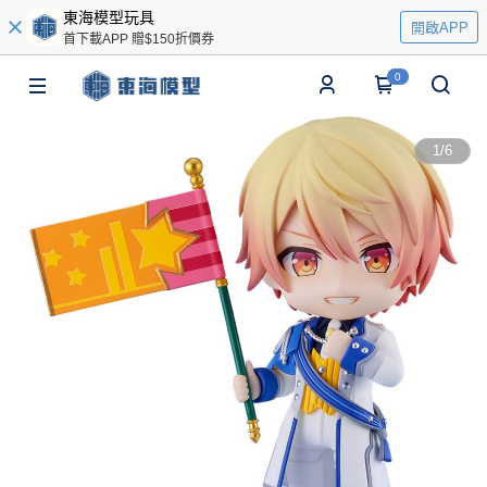
東海模型玩具
開啟APP
首下載APP 贈$150折價券
0
1
/
6