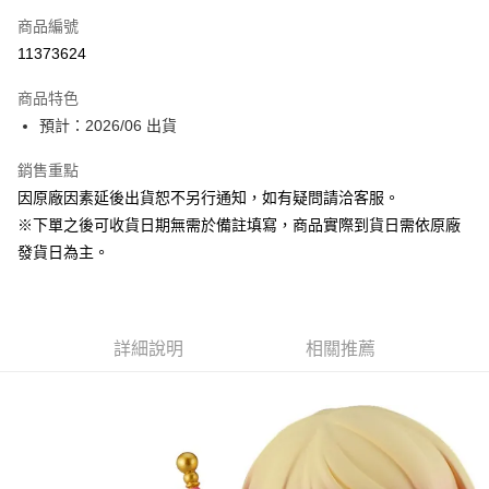
商品編號
超商取貨付款
11373624
Apple Pay
商品特色
大哥付你分期
預計：2026/06 出貨
相關說明
銷售重點
【大哥付你分期使用說明】
ATM付款
1.本服務由台灣大哥大提供，台灣大哥大用戶可立即使用無須另外申請。
因原廠因素延後出貨恕不另行通知，如有疑問請洽客服。
2.付款方式選擇「大哥付你分期」，訂單成立後會自動跳轉到大哥付的交易
※下單之後可收貨日期無需於備註填寫，商品實際到貨日需依原廠
流程，驗證手機門號後，選擇欲分期的期數、繳款截止日，確認付款後即完
運送方式
成交易。
發貨日為主。
3.實際核准額度、可分期數及費用金額請依後續交易確認頁面所載為準。
預購-全家取貨付款(舊)
4.訂單成立30分鐘內，如未前往確認交易或遇審核未通過，訂單將自動取
每筆NT$90，滿NT$3,000(含以上)免運費
消。如遇「轉專審核」未通過狀況，表示未達大哥付你分期系統評分，恕無
法說明評估內容。
預購-付款後全家取貨(舊)
詳細說明
相關推薦
【繳款方式說明】
1.分期款項不併入電信帳單，「大哥付你分期」於每月結算日後寄送繳費提
每筆NT$90，滿NT$3,000(含以上)免運費
醒簡訊。
2.透過簡訊連結打開帳單後，可選擇「超商條碼／台灣大直營門市／銀行轉
預購-7-11取貨付款(舊)
帳／街口支付／iPASS MONEY」等通路繳費。
每筆NT$90，滿NT$3,000(含以上)免運費
【注意事項】
預購-付款後7-11取貨(舊)
1.本服務係由「台灣大哥大股份有限公司」（以下簡稱本公司）所提供，讓