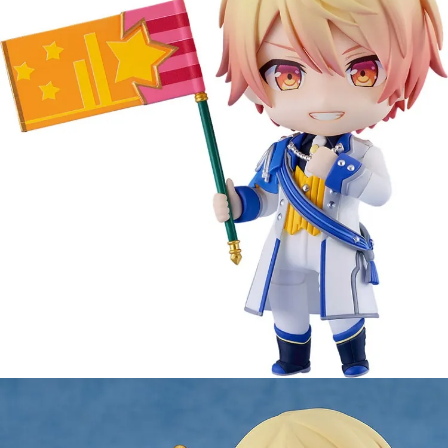
用戶於交易時，得透過本服務購買商品或服務，並由商店將買賣／分期付款
每筆NT$90，滿NT$3,000(含以上)免運費
買賣價金債權讓與本公司後，依約使用本公司帳單繳交帳款。
2.基於同意付款使用「大哥付你分期」之契約關係目的，商店將以您的個人
預購-宅配(舊)
資料（包含姓名、電話或地址）提供予台灣大哥大進項蒐集、處理及利用，
由本公司與您本人進行分期帳單所需資料之確認、核對及更正。
每筆NT$120，滿NT$3,000(含以上)免運費
3.完整用戶服務條款，請詳閱以下連結：
https://oppay.tw/userRule
預購-宅配(離島)(舊)
每筆NT$160，滿NT$3,000(含以上)免運費
東海門市自取，需自備購物袋取貨唷。
免運費