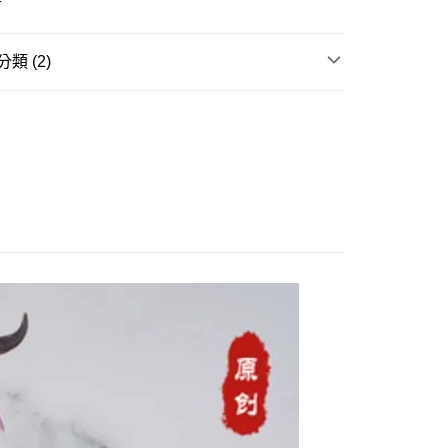
式選擇「大哥付你分期」，訂單成立後會自動跳轉到大哥付的交易
證手機門號後，選擇欲分期的期數、繳款截止日，確認付款後即
。
准額度、可分期數及費用金額請依後續交易確認頁面所載為準。
類 (2)
立30分鐘內，如未前往確認交易或遇審核未通過，訂單將自動取
取貨付款(舊)
「轉專審核」未通過狀況，表示未達大哥付你分期系統評分，恕
玩▸
原創美少女/🔞美少女▸
原創美少女
0，滿NT$3,000(含以上)免運費
評估內容。
式說明】
賣中
🔥最新預購商品
後全家取貨(舊)
項不併入電信帳單，「大哥付你分期」於每月結算日後寄送繳費提
0，滿NT$3,000(含以上)免運費
訊連結打開帳單後，可選擇「超商條碼／台灣大直營門市／銀行轉
付／iPASS MONEY」等通路繳費。
1取貨付款(舊)
項】
0，滿NT$3,000(含以上)免運費
係由「台灣大哥大股份有限公司」（以下簡稱本公司）所提供，讓
易時，得透過本服務購買商品或服務，並由商店將買賣／分期付
7-11取貨(舊)
金債權讓與本公司後，依約使用本公司帳單繳交帳款。
0，滿NT$3,000(含以上)免運費
意付款使用「大哥付你分期」之契約關係目的，商店將以您的個人
含姓名、電話或地址）提供予台灣大哥大進項蒐集、處理及利
舊)
公司與您本人進行分期帳單所需資料之確認、核對及更正。
戶服務條款，請詳閱以下連結：
https://oppay.tw/userRule
20，滿NT$3,000(含以上)免運費
離島)(舊)
60，滿NT$3,000(含以上)免運費