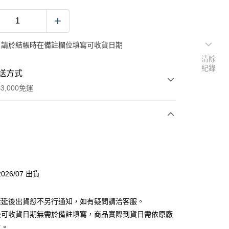
：請於結帳時在備註欄位填寫可收貨日期
清除
紀錄
送方式
3,000免運
次付款
付款
026/07 出貨
分期
素延後出貨恕不另行通知，如有疑問請洽客服。
你分期使用說明】
後可收貨日期無需於備註填寫，商品實際到貨日需依原廠
由台灣大哥大提供，台灣大哥大用戶可立即使用無須另外申請。
主。