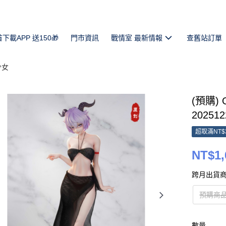
首下載APP 送150🎁
門市資訊
戰情室 最新情報
查舊站訂單
少女
(預購)
202512
超取滿NT$
NT$1,
跨月出貨商
預購商品
數量