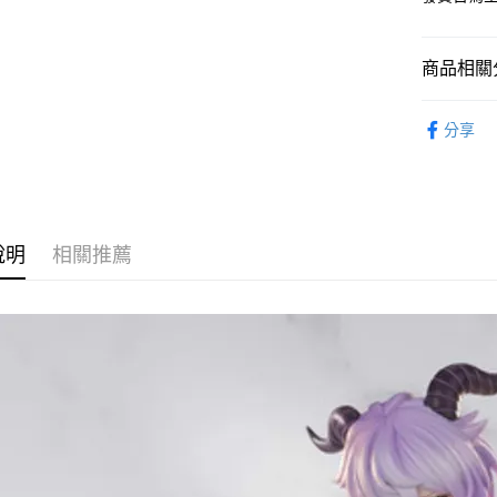
2.付款方
流程，驗
完成交易
運送方式
3.實際核
商品相關分
4.訂單成
預購-全家
消。如遇
從系列找潮
每筆NT$9
無法說明
分享
【繳款方
⏰預購開
預購-付款
1.分期款
醒簡訊。
每筆NT$9
2.透過簡
帳／街口支
預購-7-1
說明
相關推薦
【注意事
每筆NT$9
1.本服務
用戶於交
預購-付款後
款買賣價
每筆NT$9
2.基於同
資料（包
預購-宅配(
用，由本
3.完整用
每筆NT$1
預購-宅配(
每筆NT$1