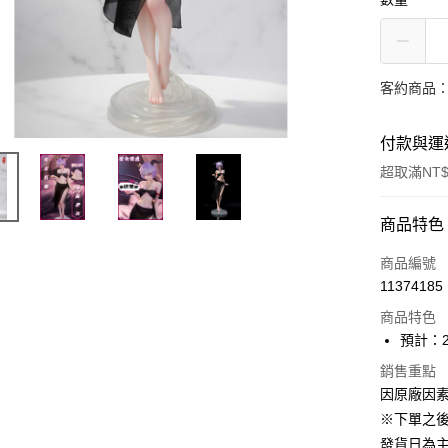
客約商品
付款與運
超取滿NT$
付款方式
商品特色
信用卡一
商品編號
11374185
超商取貨
商品特色
Apple Pay
預計：2
大哥付你
銷售重點
因原廠因
相關說明
【大哥付
※下單之
ATM付款
1.本服務
發貨日為