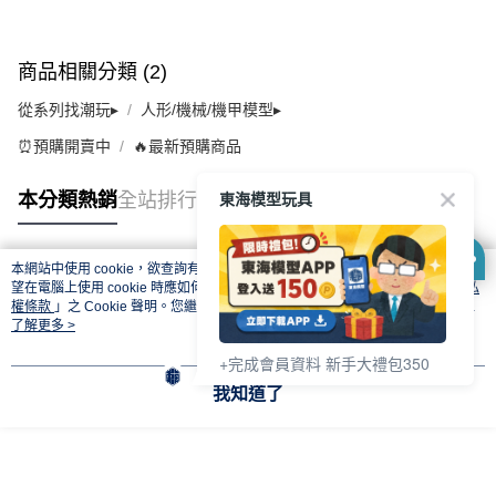
商品相關分類 (2)
從系列找潮玩▸
人形/機械/機甲模型▸
⏰預購開賣中
🔥最新預購商品
東海模型玩具
本分類熱銷
全站排行
本網站中使用 cookie，欲查詢有關本網站使用 cookie 方式之詳情，及若您不希
熱門標籤
望在電腦上使用 cookie 時應如何變更電腦的 cookie 設定，請參閱本網站「
隱私
權條款
」之 Cookie 聲明。您繼續使用本網站即表示您同意本公司得按本網站使
用條款之 Cookie 聲明使用 cookie。
了解更多 >
+完成會員資料 新手大禮包350
我知道了