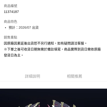
商品編號
Apple Pay
11374187
大哥付你分期
商品特色
相關說明
預計：2026/07 出貨
【大哥付你分期使用說明】
ATM付款
1.本服務由台灣大哥大提供，台灣大哥大用戶可立即使用無須另外申請。
銷售重點
2.付款方式選擇「大哥付你分期」，訂單成立後會自動跳轉到大哥付的交易
流程，驗證手機門號後，選擇欲分期的期數、繳款截止日，確認付款後即完
因原廠因素延後出貨恕不另行通知，如有疑問請洽客服。
運送方式
成交易。
※下單之後可收貨日期無需於備註填寫，商品實際到貨日需依原廠
3.實際核准額度、可分期數及費用金額請依後續交易確認頁面所載為準。
預購-宅配(舊)
4.訂單成立30分鐘內，如未前往確認交易或遇審核未通過，訂單將自動取
發貨日為主。
每筆NT$120，滿NT$3,000(含以上)免運費
消。如遇「轉專審核」未通過狀況，表示未達大哥付你分期系統評分，恕無
法說明評估內容。
預購-宅配(離島)(舊)
【繳款方式說明】
1.分期款項不併入電信帳單，「大哥付你分期」於每月結算日後寄送繳費提
每筆NT$160，滿NT$3,000(含以上)免運費
醒簡訊。
詳細說明
相關推薦
2.透過簡訊連結打開帳單後，可選擇「超商條碼／台灣大直營門市／銀行轉
東海門市自取，需自備購物袋取貨唷。
帳／街口支付／iPASS MONEY」等通路繳費。
免運費
【注意事項】
1.本服務係由「台灣大哥大股份有限公司」（以下簡稱本公司）所提供，讓
用戶於交易時，得透過本服務購買商品或服務，並由商店將買賣／分期付款
買賣價金債權讓與本公司後，依約使用本公司帳單繳交帳款。