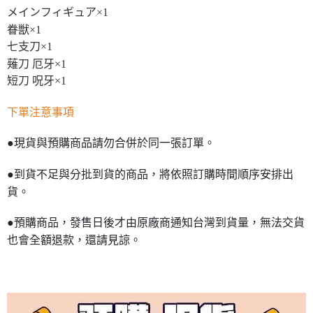
メインフィギュア×1
眷獣×1
七支刀×1
薙刀 厄牙×1
短刀 呪牙×1
下單注意事項
●現貨與預購商品請勿合併於同一張訂單。
●到貨不足與分批到貨的商品，將依照訂購時間順序安排出
貨。
●預購商品，發售日後才由原廠商通知台灣到貨量，無法交貨
也會全額退款，還請見諒。