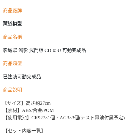
商品廠牌
藏道模型
商品名稱
影域眾 濁影 武鬥版 CD-05U 可動完成品
商品類型
已塗裝可動完成品
商品說明
サイズ】高さ約27cm
【
【素材】ABS/合金/POM
【使用電池】CR927×1個、AG3×3個(テスト電池付属予定)
【セット内容一覧】