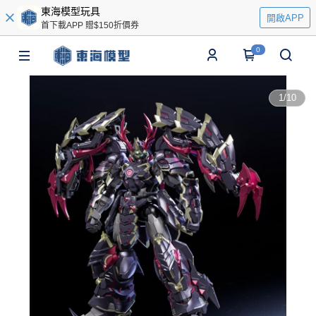
東海模型玩具
開啟APP
首下載APP 贈$150折價券
0
1
/
10