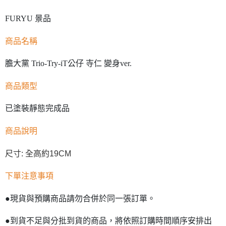
FURYU 景品
商品名稱
膽大黨 Trio-Try-iT公仔 寺仁 變身ver.
商品類型
已塗裝靜態完成品
商品說明
尺寸: 全高約19CM
下單注意事項
●現貨與預購商品請勿合併於同一張訂單。
●到貨不足與分批到貨的商品，將依照訂購時間順序安排出