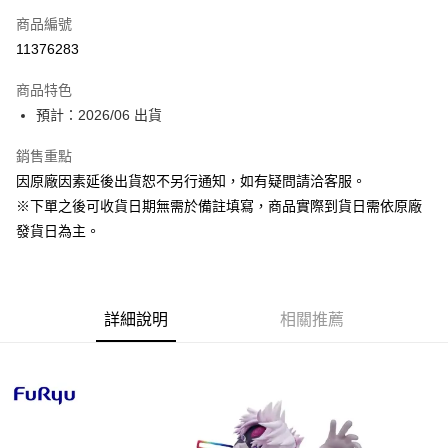
商品編號
超商取貨付款
11376283
Apple Pay
商品特色
大哥付你分期
預計：2026/06 出貨
相關說明
銷售重點
【大哥付你分期使用說明】
ATM付款
1.本服務由台灣大哥大提供，台灣大哥大用戶可立即使用無須另外申請。
因原廠因素延後出貨恕不另行通知，如有疑問請洽客服。
2.付款方式選擇「大哥付你分期」，訂單成立後會自動跳轉到大哥付的交易
※下單之後可收貨日期無需於備註填寫，商品實際到貨日需依原廠
流程，驗證手機門號後，選擇欲分期的期數、繳款截止日，確認付款後即完
運送方式
成交易。
發貨日為主。
3.實際核准額度、可分期數及費用金額請依後續交易確認頁面所載為準。
預購-全家取貨付款(舊)
4.訂單成立30分鐘內，如未前往確認交易或遇審核未通過，訂單將自動取
每筆NT$90，滿NT$3,000(含以上)免運費
消。如遇「轉專審核」未通過狀況，表示未達大哥付你分期系統評分，恕無
法說明評估內容。
預購-付款後全家取貨(舊)
詳細說明
相關推薦
【繳款方式說明】
1.分期款項不併入電信帳單，「大哥付你分期」於每月結算日後寄送繳費提
每筆NT$90，滿NT$3,000(含以上)免運費
醒簡訊。
2.透過簡訊連結打開帳單後，可選擇「超商條碼／台灣大直營門市／銀行轉
預購-7-11取貨付款(舊)
帳／街口支付／iPASS MONEY」等通路繳費。
每筆NT$90，滿NT$3,000(含以上)免運費
【注意事項】
預購-付款後7-11取貨(舊)
1.本服務係由「台灣大哥大股份有限公司」（以下簡稱本公司）所提供，讓