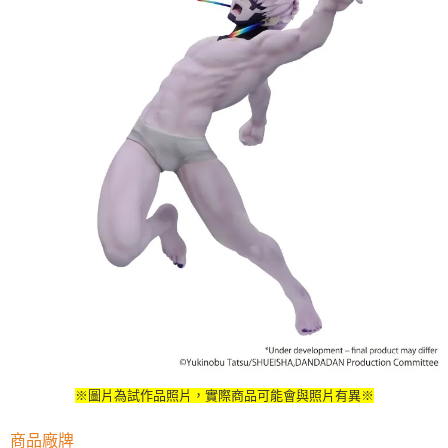
用戶於交易時，得透過本服務購買商品或服務，並由商店將買賣／分期付款
每筆NT$90，滿NT$3,000(含以上)免運費
買賣價金債權讓與本公司後，依約使用本公司帳單繳交帳款。
2.基於同意付款使用「大哥付你分期」之契約關係目的，商店將以您的個人
預購-宅配(舊)
資料（包含姓名、電話或地址）提供予台灣大哥大進項蒐集、處理及利用，
由本公司與您本人進行分期帳單所需資料之確認、核對及更正。
每筆NT$120，滿NT$3,000(含以上)免運費
3.完整用戶服務條款，請詳閱以下連結：
https://oppay.tw/userRule
預購-宅配(離島)(舊)
每筆NT$160，滿NT$3,000(含以上)免運費
東海門市自取，需自備購物袋取貨唷。
免運費
※圖片為試作品照片，實際商品可能會與照片有異※
商品廠牌