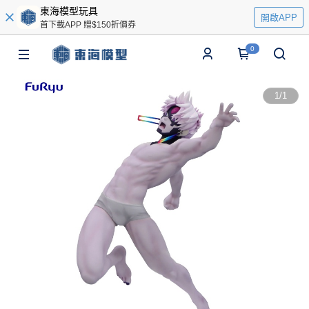
東海模型玩具
開啟APP
首下載APP 贈$150折價券
0
1
/
1