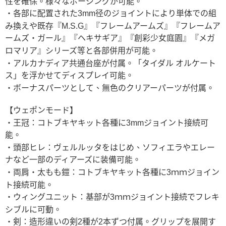
性を確保。様々なポージングが可能。
・各部に配置された3mm径のジョイントにより単体での組
み換えや既存『M.S.G』『フレームアームズ』『フレームア
ームズ・ガール』『ヘキサギア』『創彩少女庭園』『メガ
ロマリア』シリーズ等と各部併用が可能。
・アルカナディア共通台座が付属。「タイダル オルケート
ス」を浮かせてディスプレイ可能。
・ボーナスパーツとして、無色のクリアーパーツが付属。
【ウェポンモード】
・王冠：コトブキヤキット各種に3mmジョイント接続可
能。
・頭部ヒレ：ヴェルルッタをはじめ、ソフィエラやエレー
ナなど一部のディアーズに装備可能。
・両肩・太もも鎧：コトブキヤキット各種に3ｍｍジョイン
ト接続可能。
・ウィングユニット：基部が3ｍｍジョイント接続でフレキ
シブルに可動。
・剣：造形違いの剣2種が2本ずつ付属。グリップを展開す