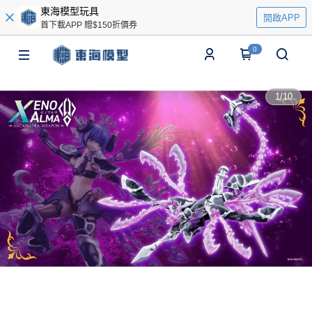
東海模型玩具
開啟APP
首下載APP 贈$150折價券
0
1
/
10