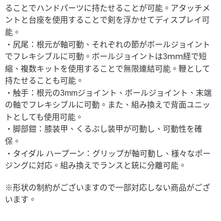
ることでハンドパーツに持たせることが可能。アタッチメ
ントと台座を使用することで剣を浮かせてディスプレイ可
能。
・尻尾：根元が軸可動、それぞれの節がボールジョイント
でフレキシブルに可動。ボールジョイントは3ｍｍ経で短
縮、複数キットを使用することで無限連結可能。鞭として
持たせることも可能。
・触手：根元の3mmジョイント、ボールジョイント、末端
の軸でフレキシブルに可動。また、組み換えで背面ユニッ
トとしても使用可能。
・脚部鎧：膝装甲、くるぶし装甲が可動し、可動性を確
保。
・タイダル ハープーン：グリップが軸可動し、様々なポー
ジングに対応。組み換えでランスと銃に分離可能。
※形状の制約がございますので一部対応しない商品がござ
います。