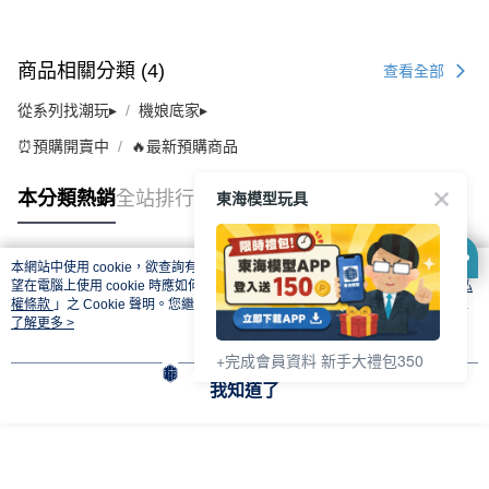
商品相關分類 (4)
查看全部
從系列找潮玩▸
機娘底家▸
⏰預購開賣中
🔥最新預購商品
東海模型玩具
本分類熱銷
全站排行
本網站中使用 cookie，欲查詢有關本網站使用 cookie 方式之詳情，及若您不希
熱門標籤
望在電腦上使用 cookie 時應如何變更電腦的 cookie 設定，請參閱本網站「
隱私
權條款
」之 Cookie 聲明。您繼續使用本網站即表示您同意本公司得按本網站使
用條款之 Cookie 聲明使用 cookie。
了解更多 >
+完成會員資料 新手大禮包350
我知道了