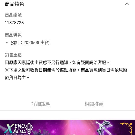
商品特色
信用卡一次付款
商品編號
Apple Pay
11378725
大哥付你分期
商品特色
相關說明
預計：2026/06 出貨
【大哥付你分期使用說明】
ATM付款
1.本服務由台灣大哥大提供，台灣大哥大用戶可立即使用無須另外申請。
銷售重點
2.付款方式選擇「大哥付你分期」，訂單成立後會自動跳轉到大哥付的交易
流程，驗證手機門號後，選擇欲分期的期數、繳款截止日，確認付款後即完
因原廠因素延後出貨恕不另行通知，如有疑問請洽客服。
運送方式
成交易。
※下單之後可收貨日期無需於備註填寫，商品實際到貨日需依原廠
3.實際核准額度、可分期數及費用金額請依後續交易確認頁面所載為準。
預購-宅配(舊)
4.訂單成立30分鐘內，如未前往確認交易或遇審核未通過，訂單將自動取
發貨日為主。
每筆NT$120，滿NT$3,000(含以上)免運費
消。如遇「轉專審核」未通過狀況，表示未達大哥付你分期系統評分，恕無
法說明評估內容。
預購-宅配(離島)(舊)
【繳款方式說明】
1.分期款項不併入電信帳單，「大哥付你分期」於每月結算日後寄送繳費提
每筆NT$160，滿NT$3,000(含以上)免運費
醒簡訊。
詳細說明
相關推薦
2.透過簡訊連結打開帳單後，可選擇「超商條碼／台灣大直營門市／銀行轉
東海門市自取，需自備購物袋取貨唷。
帳／街口支付／iPASS MONEY」等通路繳費。
免運費
【注意事項】
1.本服務係由「台灣大哥大股份有限公司」（以下簡稱本公司）所提供，讓