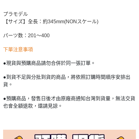
プラモデル
【サイズ】全長：約345mm(NONスケール)
パーツ数：201～400
下單注意事項
●現貨與預購商品請勿合併於同一張訂單。
●到貨不足與分批到貨的商品，將依照訂購時間順序安排出
貨。
●預購商品，發售日後才由原廠商通知台灣到貨量，無法交貨
也會全額退款，還請見諒。