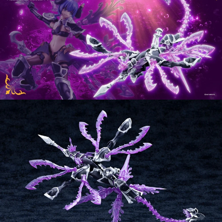
用戶於交易時，得透過本服務購買商品或服務，並由商店將買賣／分期付款
買賣價金債權讓與本公司後，依約使用本公司帳單繳交帳款。
2.基於同意付款使用「大哥付你分期」之契約關係目的，商店將以您的個人
資料（包含姓名、電話或地址）提供予台灣大哥大進項蒐集、處理及利用，
由本公司與您本人進行分期帳單所需資料之確認、核對及更正。
3.完整用戶服務條款，請詳閱以下連結：
https://oppay.tw/userRule