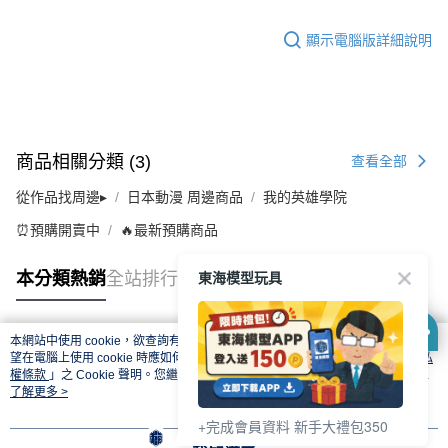
顯示電腦版詳細說明
商品相關分類 (3)
查看全部
從作品找周邊▸
日本動漫 周邊商品
我的英雄學院
⏰預購開賣中
🔥最新預購商品
東海模型玩具
本分類熱銷
全站排行
本網站中使用 cookie，欲查詢有關本網站使用 cookie 方式之詳情，及若您不希
熱門標籤
望在電腦上使用 cookie 時應如何變更電腦的 cookie 設定，請參閱本網站「
隱私
權條款
」之 Cookie 聲明。您繼續使用本網站即表示您同意本公司得按本網站使
用條款之 Cookie 聲明使用 cookie。
了解更多 >
+完成會員資料 新手大禮包350