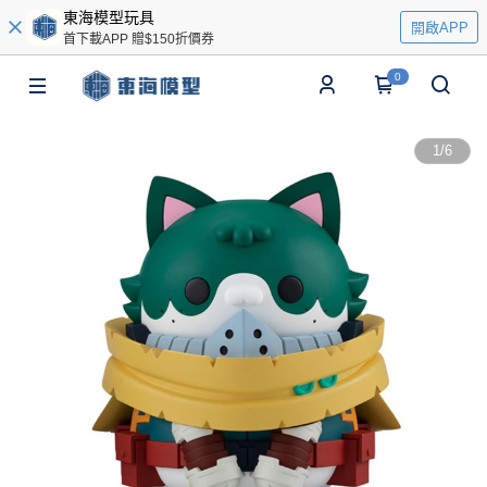
東海模型玩具
開啟APP
首下載APP 贈$150折價券
0
1
/
6