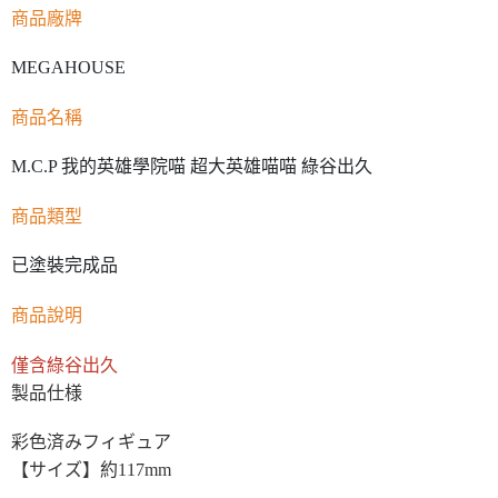
商品廠牌
MEGAHOUSE
商品名稱
M.C.P 我的英雄學院喵 超大英雄喵喵 綠谷出久
商品類型
已塗裝完成品
商品說明
僅含綠谷出久
製品仕様
彩色済みフィギュア
【サイズ】約117mm