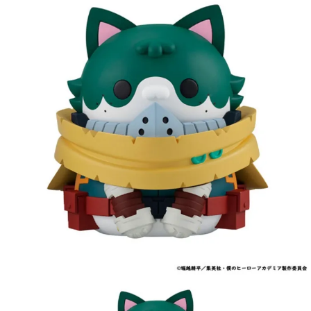
【注意事項】
預購-付款後7-11取貨(舊)
1.本服務係由「台灣大哥大股份有限公司」（以下簡稱本公司）所提供，讓
用戶於交易時，得透過本服務購買商品或服務，並由商店將買賣／分期付款
每筆NT$90，滿NT$3,000(含以上)免運費
買賣價金債權讓與本公司後，依約使用本公司帳單繳交帳款。
2.基於同意付款使用「大哥付你分期」之契約關係目的，商店將以您的個人
預購-宅配(舊)
資料（包含姓名、電話或地址）提供予台灣大哥大進項蒐集、處理及利用，
由本公司與您本人進行分期帳單所需資料之確認、核對及更正。
每筆NT$120，滿NT$3,000(含以上)免運費
3.完整用戶服務條款，請詳閱以下連結：
https://oppay.tw/userRule
預購-宅配(離島)(舊)
每筆NT$160，滿NT$3,000(含以上)免運費
東海門市自取，需自備購物袋取貨唷。
免運費