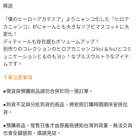
解説
「僕のヒーローアカデミア」よりニャンコ化した『ヒロア
カニャンコ』がにゃーんとも大きなソフビマスコットに大
変化！
ディティールも存在感もボリュームアップ！
別売りのコレクションのヒロアカニャンコNo1＆No2とコミ
ュニケーションとるのもヨシ！なプルスウルトラなアイテ
ムです。
下單注意事項
●現貨與預購商品請勿合併於同一張訂單。
●到貨不足與分批到貨的商品，將依照訂購時間順序安排出
貨。
●預購商品，發售日後才由原廠商通知台灣到貨量，無法交貨
也會全額退款，還請見諒。