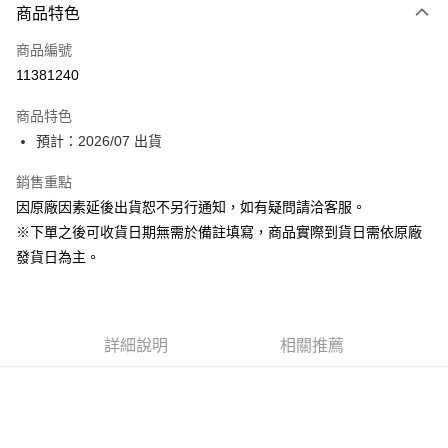
商品特色
信用卡一次付款
商品編號
超商取貨付款
11381240
Apple Pay
商品特色
大哥付你分期
預計：2026/07 出貨
相關說明
銷售重點
【大哥付你分期使用說明】
ATM付款
1.本服務由台灣大哥大提供，台灣大哥大用戶可立即使用無須另外申請。
因原廠因素延後出貨恕不另行通知，如有疑問請洽客服。
2.付款方式選擇「大哥付你分期」，訂單成立後會自動跳轉到大哥付的交易
※下單之後可收貨日期無需於備註填寫，商品實際到貨日需依原廠
流程，驗證手機門號後，選擇欲分期的期數、繳款截止日，確認付款後即完
運送方式
成交易。
發貨日為主。
3.實際核准額度、可分期數及費用金額請依後續交易確認頁面所載為準。
預購-全家取貨付款(舊)
4.訂單成立30分鐘內，如未前往確認交易或遇審核未通過，訂單將自動取
每筆NT$90，滿NT$3,000(含以上)免運費
消。如遇「轉專審核」未通過狀況，表示未達大哥付你分期系統評分，恕無
法說明評估內容。
預購-付款後全家取貨(舊)
詳細說明
相關推薦
【繳款方式說明】
1.分期款項不併入電信帳單，「大哥付你分期」於每月結算日後寄送繳費提
每筆NT$90，滿NT$3,000(含以上)免運費
醒簡訊。
2.透過簡訊連結打開帳單後，可選擇「超商條碼／台灣大直營門市／銀行轉
預購-7-11取貨付款(舊)
帳／街口支付／iPASS MONEY」等通路繳費。
每筆NT$90，滿NT$3,000(含以上)免運費