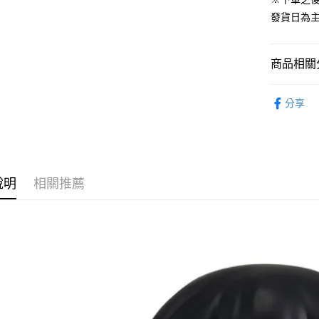
ATM付款
1.本服務
發貨日為
2.付款方
流程，驗
完成交易
運送方式
3.實際核
商品相關分
4.訂單成
預購-全家
消。如遇
從作品找周
每筆NT$9
無法說明
分享
【繳款方
⏰預購開
預購-付款
1.分期款
醒簡訊。
找玩具模型
每筆NT$9
2.透過簡
帳／街口支
預購-7-1
說明
相關推薦
【注意事
每筆NT$9
1.本服務
用戶於交
預購-付款後
款買賣價
每筆NT$9
2.基於同
資料（包
預購-宅配(
用，由本
3.完整用
每筆NT$1
預購-宅配(