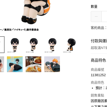
數量
客約商品
付款與運
超取滿NT$
付款方式
商品特色
信用卡一
商品編號
11381252
超商取貨
商品特色
Apple Pay
預計：2
大哥付你
銷售重點
因原廠因
相關說明
【大哥付
※下單之