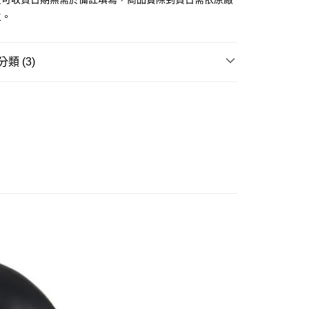
由台灣大哥大提供，台灣大哥大用戶可立即使用無須另外申請。
主。
式選擇「大哥付你分期」，訂單成立後會自動跳轉到大哥付的交易
證手機門號後，選擇欲分期的期數、繳款截止日，確認付款後即
。
准額度、可分期數及費用金額請依後續交易確認頁面所載為準。
類 (3)
立30分鐘內，如未前往確認交易或遇審核未通過，訂單將自動取
取貨付款(舊)
「轉專審核」未通過狀況，表示未達大哥付你分期系統評分，恕
邊▸
日本動漫 周邊商品
排球少年
0，滿NT$3,000(含以上)免運費
評估內容。
式說明】
賣中
🔥最新預購商品
後全家取貨(舊)
項不併入電信帳單，「大哥付你分期」於每月結算日後寄送繳費提
品牌▸
百萬屋 Megahouse
0，滿NT$3,000(含以上)免運費
訊連結打開帳單後，可選擇「超商條碼／台灣大直營門市／銀行轉
付／iPASS MONEY」等通路繳費。
1取貨付款(舊)
項】
0，滿NT$3,000(含以上)免運費
係由「台灣大哥大股份有限公司」（以下簡稱本公司）所提供，讓
易時，得透過本服務購買商品或服務，並由商店將買賣／分期付
7-11取貨(舊)
金債權讓與本公司後，依約使用本公司帳單繳交帳款。
0，滿NT$3,000(含以上)免運費
意付款使用「大哥付你分期」之契約關係目的，商店將以您的個人
含姓名、電話或地址）提供予台灣大哥大進項蒐集、處理及利
舊)
公司與您本人進行分期帳單所需資料之確認、核對及更正。
戶服務條款，請詳閱以下連結：
https://oppay.tw/userRule
20，滿NT$3,000(含以上)免運費
離島)(舊)