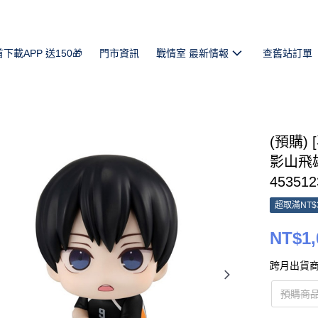
首下載APP 送150🎁
門市資訊
戰情室 最新情報
查舊站訂單
(預購) 
影山飛雄 
453512
超取滿NT$
NT$1,
跨月出貨商
預購商品