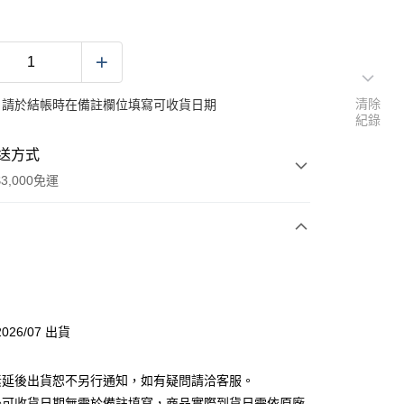
清除
：請於結帳時在備註欄位填寫可收貨日期
紀錄
送方式
3,000免運
次付款
付款
026/07 出貨
分期
素延後出貨恕不另行通知，如有疑問請洽客服。
你分期使用說明】
後可收貨日期無需於備註填寫，商品實際到貨日需依原廠