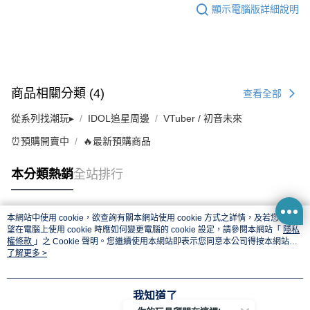
顯示電腦版詳細說明
商品相關分類 (4)
查看全部
從系列找潮玩▸
IDOL追星周邊
VTuber / 初音未來
⏰預購開賣中
🔥最新預購商品
本分類熱銷
全站排行
本網站中使用 cookie，欲查詢有關本網站使用 cookie 方式之詳情，及若您不希
熱門標籤
望在電腦上使用 cookie 時應如何變更電腦的 cookie 設定，請參閱本網站「
隱私
權條款
」之 Cookie 聲明。您繼續使用本網站即表示您同意本公司得按本網站使
用條款之 Cookie 聲明使用 cookie。
了解更多 >
我知道了