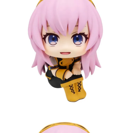
用戶於交易時，得透過本服務購買商品或服務，並由商店將買賣／分期付款
每筆NT$90，滿NT$3,000(含以上)免運費
買賣價金債權讓與本公司後，依約使用本公司帳單繳交帳款。
2.基於同意付款使用「大哥付你分期」之契約關係目的，商店將以您的個人
預購-宅配(舊)
資料（包含姓名、電話或地址）提供予台灣大哥大進項蒐集、處理及利用，
由本公司與您本人進行分期帳單所需資料之確認、核對及更正。
每筆NT$120，滿NT$3,000(含以上)免運費
3.完整用戶服務條款，請詳閱以下連結：
https://oppay.tw/userRule
預購-宅配(離島)(舊)
每筆NT$160，滿NT$3,000(含以上)免運費
東海門市自取，需自備購物袋取貨唷。
免運費