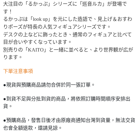
大注目の「るかっぷ」シリーズに「巡音ルカ」が登場で
す！
るかっぷは「look up」を元にした造語で、見上げ＆おすわ
りポーズが特長の人気フィギュアシリーズです。
デスクの上などに飾ったとき、通常のフィギュアと比べて
目が合いやすくなっています。
別売りの「KAITO」と一緒に並べると、より世界観が広が
ります。
下單注意事項
●現貨與預購商品請勿合併於同一張訂單。
●到貨不足與分批到貨的商品，將依照訂購時間順序安排出
貨。
●預購商品，發售日後才由原廠商通知台灣到貨量，無法交貨
也會全額退款，還請見諒。