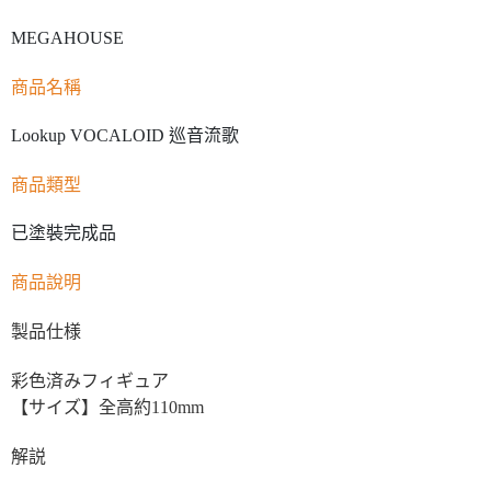
MEGAHOUSE
商品名稱
Lookup VOCALOID 巡音流歌
商品類型
已塗裝完成品
商品說明
製品仕様
彩色済みフィギュア
【サイズ】全高約110mm
解説