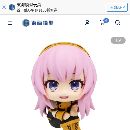
東海模型玩具
開啟APP
首下載APP 贈$150折價券
0
1
/
9