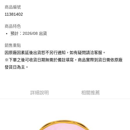
商品編號
超商取貨付款
11381402
Apple Pay
商品特色
大哥付你分期
預計：2026/08 出貨
相關說明
銷售重點
【大哥付你分期使用說明】
ATM付款
1.本服務由台灣大哥大提供，台灣大哥大用戶可立即使用無須另外申請。
因原廠因素延後出貨恕不另行通知，如有疑問請洽客服。
2.付款方式選擇「大哥付你分期」，訂單成立後會自動跳轉到大哥付的交易
※下單之後可收貨日期無需於備註填寫，商品實際到貨日需依原廠
流程，驗證手機門號後，選擇欲分期的期數、繳款截止日，確認付款後即完
運送方式
成交易。
發貨日為主。
3.實際核准額度、可分期數及費用金額請依後續交易確認頁面所載為準。
預購-全家取貨付款(舊)
4.訂單成立30分鐘內，如未前往確認交易或遇審核未通過，訂單將自動取
每筆NT$90，滿NT$3,000(含以上)免運費
消。如遇「轉專審核」未通過狀況，表示未達大哥付你分期系統評分，恕無
法說明評估內容。
預購-付款後全家取貨(舊)
詳細說明
相關推薦
【繳款方式說明】
1.分期款項不併入電信帳單，「大哥付你分期」於每月結算日後寄送繳費提
每筆NT$90，滿NT$3,000(含以上)免運費
醒簡訊。
2.透過簡訊連結打開帳單後，可選擇「超商條碼／台灣大直營門市／銀行轉
預購-7-11取貨付款(舊)
帳／街口支付／iPASS MONEY」等通路繳費。
每筆NT$90，滿NT$3,000(含以上)免運費
【注意事項】
預購-付款後7-11取貨(舊)
1.本服務係由「台灣大哥大股份有限公司」（以下簡稱本公司）所提供，讓