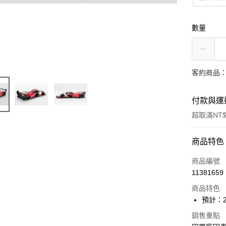
數量
客約商品
付款與運
超取滿NT$
付款方式
商品特色
信用卡一
商品編號
11381659
Apple Pay
商品特色
大哥付你
預計：2
相關說明
銷售重點
【大哥付