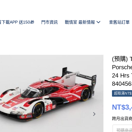
首下載APP 送150🎁
門市資訊
戰情室 最新情報
查舊站訂單
(預購) T
Porsch
24 Hrs
840456
超取滿NT$
NT$3,
跨月出貨商
預購商品