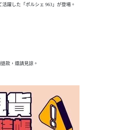
活躍した「ポルシェ 963」が登場。
額退款，還請見諒。