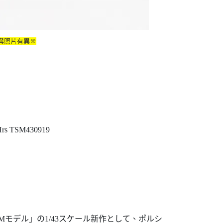
與照片有異※
 Hrs TSM430919
モデル」の1/43スケール新作として、ポルシ