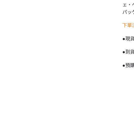
ェ・
パッケ
下單
●現
●到
●預