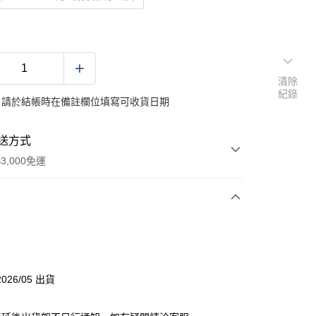
清除
紀錄
：請於結帳時在備註欄位填寫可收貨日期
送方式
3,000免運
次付款
分期
026/05 出貨
你分期使用說明】