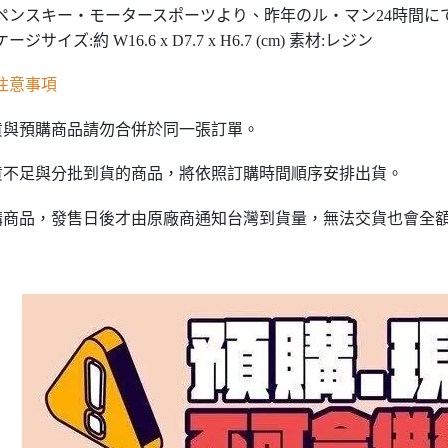
ペンスキー・モータースポーツより、昨年のル・マン24時間にて
ージサイズ:約 W16.6 x D7.7 x H6.7 (cm) 素材:レジン
注意事項
貨與預購商品請勿合併於同一張訂單。
貨不足與分批到貨的商品，將依照訂購時間順序安排出貨。
購商品，發售日後才由原廠商通知台灣到貨量，無法交貨也會全