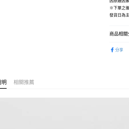
ATM付款
因原廠因
1.本服務
2.付款方
※下單之
流程，驗
發貨日為
完成交易
運送方式
3.實際核
4.訂單成
預購-付款
消。如遇
商品相關分
每筆NT$9
無法說明
【繳款方
從系列找潮
預購-付款後
1.分期款
分享
醒簡訊。
⏰預購開
每筆NT$9
2.透過簡
帳／街口支
預購-宅配(
【注意事
每筆NT$1
1.本服務
說明
相關推薦
用戶於交
預購-宅配(
款買賣價
每筆NT$1
2.基於同
資料（包
東海門市
用，由本
3.完整用
免運費