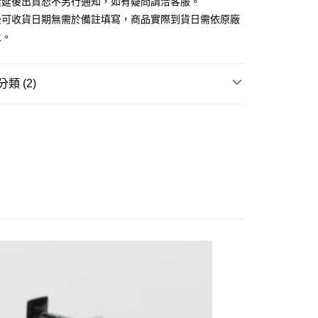
素延後出貨恕不另行通知，如有疑問請洽客服。
由台灣大哥大提供，台灣大哥大用戶可立即使用無須另外申請。
式選擇「大哥付你分期」，訂單成立後會自動跳轉到大哥付的交易
後可收貨日期無需於備註填寫，商品實際到貨日需依原廠
證手機門號後，選擇欲分期的期數、繳款截止日，確認付款後即
主。
。
准額度、可分期數及費用金額請依後續交易確認頁面所載為準。
立30分鐘內，如未前往確認交易或遇審核未通過，訂單將自動取
後全家取貨(舊)
「轉專審核」未通過狀況，表示未達大哥付你分期系統評分，恕
類 (2)
0，滿NT$3,000(含以上)免運費
評估內容。
式說明】
玩▸
汽機車/模型小車▸
模型小車
7-11取貨(舊)
項不併入電信帳單，「大哥付你分期」於每月結算日後寄送繳費提
賣中
🔥最新預購商品
0，滿NT$3,000(含以上)免運費
訊連結打開帳單後，可選擇「超商條碼／台灣大直營門市／銀行轉
付／iPASS MONEY」等通路繳費。
舊)
項】
20，滿NT$3,000(含以上)免運費
係由「台灣大哥大股份有限公司」（以下簡稱本公司）所提供，讓
易時，得透過本服務購買商品或服務，並由商店將買賣／分期付
離島)(舊)
金債權讓與本公司後，依約使用本公司帳單繳交帳款。
60，滿NT$3,000(含以上)免運費
意付款使用「大哥付你分期」之契約關係目的，商店將以您的個人
含姓名、電話或地址）提供予台灣大哥大進項蒐集、處理及利
自取，需自備購物袋取貨唷。
公司與您本人進行分期帳單所需資料之確認、核對及更正。
戶服務條款，請詳閱以下連結：
https://oppay.tw/userRule