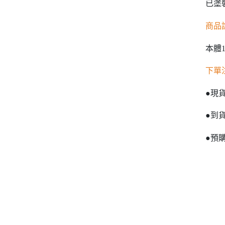
已塗
商品
本體1
下單
●現
●到
●預