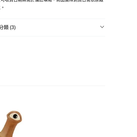
由台灣大哥大提供，台灣大哥大用戶可立即使用無須另外申請。
主。
式選擇「大哥付你分期」，訂單成立後會自動跳轉到大哥付的交易
證手機門號後，選擇欲分期的期數、繳款截止日，確認付款後即
。
准額度、可分期數及費用金額請依後續交易確認頁面所載為準。
類 (3)
立30分鐘內，如未前往確認交易或遇審核未通過，訂單將自動取
取貨付款(舊)
「轉專審核」未通過狀況，表示未達大哥付你分期系統評分，恕
邊▸
特攝類作品 周邊商品
超人力霸王
0，滿NT$3,000(含以上)免運費
評估內容。
式說明】
賣中
🔥最新預購商品
後全家取貨(舊)
項不併入電信帳單，「大哥付你分期」於每月結算日後寄送繳費提
品牌▸
日系其他品牌
0，滿NT$3,000(含以上)免運費
訊連結打開帳單後，可選擇「超商條碼／台灣大直營門市／銀行轉
付／iPASS MONEY」等通路繳費。
1取貨付款(舊)
項】
0，滿NT$3,000(含以上)免運費
係由「台灣大哥大股份有限公司」（以下簡稱本公司）所提供，讓
易時，得透過本服務購買商品或服務，並由商店將買賣／分期付
7-11取貨(舊)
金債權讓與本公司後，依約使用本公司帳單繳交帳款。
0，滿NT$3,000(含以上)免運費
意付款使用「大哥付你分期」之契約關係目的，商店將以您的個人
含姓名、電話或地址）提供予台灣大哥大進項蒐集、處理及利
舊)
公司與您本人進行分期帳單所需資料之確認、核對及更正。
戶服務條款，請詳閱以下連結：
https://oppay.tw/userRule
20，滿NT$3,000(含以上)免運費
離島)(舊)