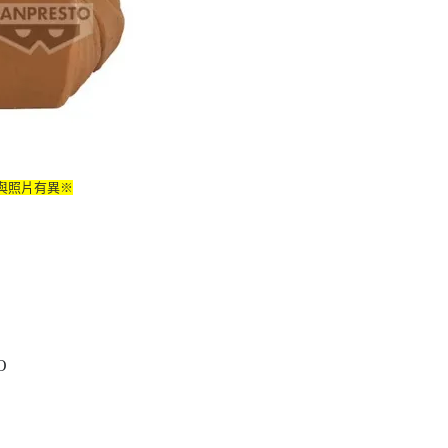
與照片有異※
O