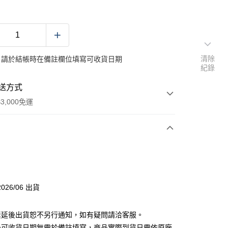
清除
：請於結帳時在備註欄位填寫可收貨日期
紀錄
送方式
3,000免運
次付款
付款
026/06 出貨
分期
素延後出貨恕不另行通知，如有疑問請洽客服。
你分期使用說明】
後可收貨日期無需於備註填寫，商品實際到貨日需依原廠