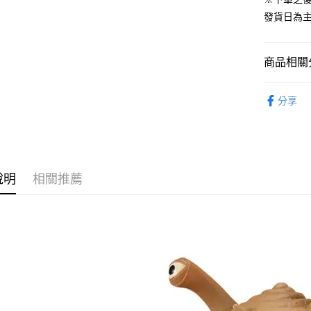
ATM付款
1.本服務
發貨日為
2.付款方
流程，驗
完成交易
運送方式
3.實際核
商品相關分
4.訂單成
預購-全家
消。如遇
從作品找周
每筆NT$9
無法說明
分享
【繳款方
⏰預購開
預購-付款
1.分期款
醒簡訊。
找玩具模型
每筆NT$9
2.透過簡
帳／街口支
預購-7-1
說明
相關推薦
【注意事
每筆NT$9
1.本服務
用戶於交
預購-付款後
款買賣價
每筆NT$9
2.基於同
資料（包
預購-宅配(
用，由本
3.完整用
每筆NT$1
預購-宅配(