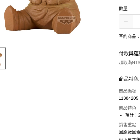
數量
客約商品
付款與運
超取滿NT$
付款方式
商品特色
信用卡一
商品編號
11384205
超商取貨
商品特色
Apple Pay
預計：2
大哥付你
銷售重點
因原廠因
相關說明
【大哥付
※下單之