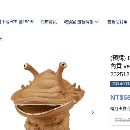
首下載APP 送150🎁
門市資訊
戰情室 最新情報
查舊站訂單
王
(預購)
內貢 ve
202512
超取滿NT$
NT$5
跨月出貨商
預購商品