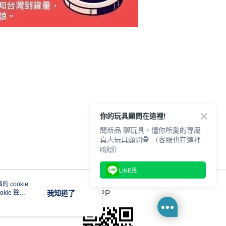
你的玩具顧問在這裡!
問新品 聊玩具，懂你所愛的專屬
真人玩具顧問🕵️ （客服也在這裡
唷🙌）
LINE我
 cookie
kie 聲明
我知道了
官方APP