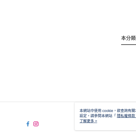
本分類
本網站中使用 cookie，欲查詢有關
設定，請參閱本網站「
隱私權條款
使用 cookie。
了解更多 >